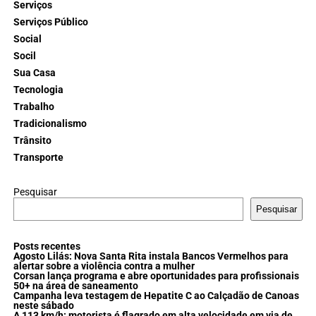
Serviços
Serviços Público
Social
Socil
Sua Casa
Tecnologia
Trabalho
Tradicionalismo
Trânsito
Transporte
Pesquisar
Pesquisar
Posts recentes
Agosto Lilás: Nova Santa Rita instala Bancos Vermelhos para
alertar sobre a violência contra a mulher
Corsan lança programa e abre oportunidades para profissionais
50+ na área de saneamento
Campanha leva testagem de Hepatite C ao Calçadão de Canoas
neste sábado
A 113 km/h: motorista é flagrado em alta velocidade em via de