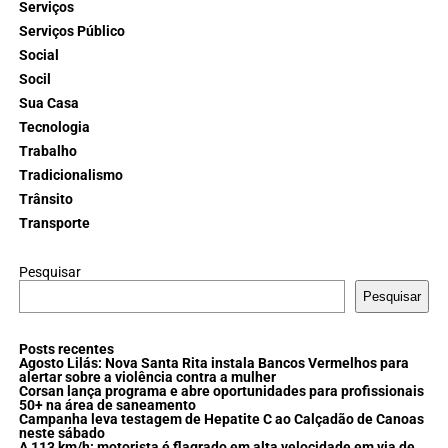
Serviços
Serviços Público
Social
Socil
Sua Casa
Tecnologia
Trabalho
Tradicionalismo
Trânsito
Transporte
Pesquisar
Pesquisar
Posts recentes
Agosto Lilás: Nova Santa Rita instala Bancos Vermelhos para
alertar sobre a violência contra a mulher
Corsan lança programa e abre oportunidades para profissionais
50+ na área de saneamento
Campanha leva testagem de Hepatite C ao Calçadão de Canoas
neste sábado
A 113 km/h: motorista é flagrado em alta velocidade em via de