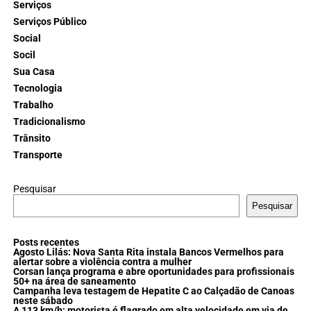
Serviços
Serviços Público
Social
Socil
Sua Casa
Tecnologia
Trabalho
Tradicionalismo
Trânsito
Transporte
Pesquisar
Pesquisar
Posts recentes
Agosto Lilás: Nova Santa Rita instala Bancos Vermelhos para
alertar sobre a violência contra a mulher
Corsan lança programa e abre oportunidades para profissionais
50+ na área de saneamento
Campanha leva testagem de Hepatite C ao Calçadão de Canoas
neste sábado
A 113 km/h: motorista é flagrado em alta velocidade em via de