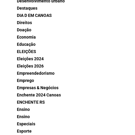
Desenvolvimento urbano
Destaques
DIA D EM CANOAS
Direitos
Doação
Economia
Educação
ELEIÇÕES
Eleições 2024
Eleições 2026
Empreendedorismo
Emprego
Empresas & Negócios
Enchente 2024 Canoas
ENCHENTE RS
Ensino
Ensino
Especiais
Esporte