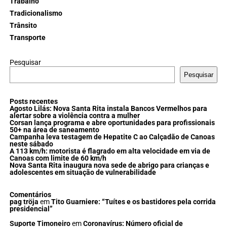
Trabalho
Tradicionalismo
Trânsito
Transporte
Pesquisar
Pesquisar
Posts recentes
Agosto Lilás: Nova Santa Rita instala Bancos Vermelhos para
alertar sobre a violência contra a mulher
Corsan lança programa e abre oportunidades para profissionais
50+ na área de saneamento
Campanha leva testagem de Hepatite C ao Calçadão de Canoas
neste sábado
A 113 km/h: motorista é flagrado em alta velocidade em via de
Canoas com limite de 60 km/h
Nova Santa Rita inaugura nova sede de abrigo para crianças e
adolescentes em situação de vulnerabilidade
Comentários
pag tröja
em
Tito Guarniere: “Tuítes e os bastidores pela corrida
presidencial”
Suporte Timoneiro
em
Coronavírus: Número oficial de