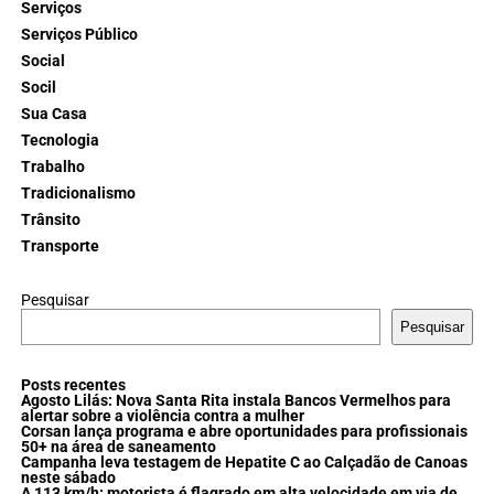
Serviços
Serviços Público
Social
Socil
Sua Casa
Tecnologia
Trabalho
Tradicionalismo
Trânsito
Transporte
Pesquisar
Pesquisar
Posts recentes
Agosto Lilás: Nova Santa Rita instala Bancos Vermelhos para
alertar sobre a violência contra a mulher
Corsan lança programa e abre oportunidades para profissionais
50+ na área de saneamento
Campanha leva testagem de Hepatite C ao Calçadão de Canoas
neste sábado
A 113 km/h: motorista é flagrado em alta velocidade em via de