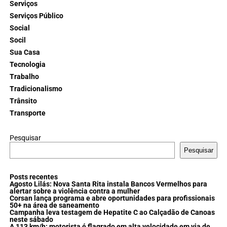
Serviços
Serviços Público
Social
Socil
Sua Casa
Tecnologia
Trabalho
Tradicionalismo
Trânsito
Transporte
Pesquisar
Pesquisar
Posts recentes
Agosto Lilás: Nova Santa Rita instala Bancos Vermelhos para
alertar sobre a violência contra a mulher
Corsan lança programa e abre oportunidades para profissionais
50+ na área de saneamento
Campanha leva testagem de Hepatite C ao Calçadão de Canoas
neste sábado
A 113 km/h: motorista é flagrado em alta velocidade em via de