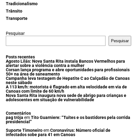
Tradicionalismo
Trânsito
Transporte
Pesquisar
Pesquisar
Posts recentes
Agosto Lilás: Nova Santa Rita instala Bancos Vermelhos para
alertar sobre a violência contra a mulher
Corsan lança programa e abre oportunidades para profissionais
50+ na área de saneamento
Campanha leva testagem de Hepatite C ao Calçadão de Canoas
neste sábado
A 113 km/h: motorista é flagrado em alta velocidade em via de
Canoas com limite de 60 km/h
Nova Santa Rita inaugura nova sede de abrigo para crianças e
adolescentes em situação de vulnerabilidade
Comentários
pag tröja
em
Tito Guarniere: “Tuítes e os bastidores pela corrida
presidencial”
Suporte Timoneiro
em
Coronavírus: Número oficial de
infectados sobe para 41 em Canoas