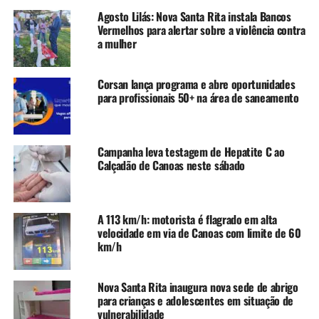
Agosto Lilás: Nova Santa Rita instala Bancos
No bairro Niterói, por volta do meio-dia, as rajadas
Vermelhos para alertar sobre a violência contra
atingiram a velocidade de 89 km/h. Segundo o Eclima,
a mulher
entre 11h30 e 15h, o volume de chuva atingiu 9,6
milímetros (mm).
Corsan lança programa e abre oportunidades
para profissionais 50+ na área de saneamento
Outdoor tombado
Na região central, um outdoor tombou próximo à esquina
das avenidas Inconfidência com a Guilherme Schell,
Campanha leva testagem de Hepatite C ao
perto do viaduto. Ninguém ficou ferido. Houve ainda
Calçadão de Canoas neste sábado
danos em imóveis como um portão caído em residência
na Rua dos Metalúrgicos, no Harmonia.
A 113 km/h: motorista é flagrado em alta
Uma equipe da Diretoria de Trânsito também isolou
velocidade em via de Canoas com limite de 60
km/h
trecho da Rua Humaitá em razão de fios caídos na pista,
sob risco de estarem energizados.
Nova Santa Rita inaugura nova sede de abrigo
para crianças e adolescentes em situação de
TÓPICOS RELACIONADOS:
CANOAS
CLIMA
FEATURED
vulnerabilidade
RIO GRANDE DO SUL
TEMPO
TEMPORAL
VENTOS