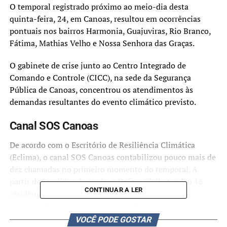
O temporal registrado próximo ao meio-dia desta
quinta-feira, 24, em Canoas, resultou em ocorrências
pontuais nos bairros Harmonia, Guajuviras, Rio Branco,
Fátima, Mathias Velho e Nossa Senhora das Graças.
O gabinete de crise junto ao Centro Integrado de
Comando e Controle (CICC), na sede da Segurança
Pública de Canoas, concentrou os atendimentos às
demandas resultantes do evento climático previsto.
Canal SOS Canoas
De acordo com o Escritório de Resiliência Climática
(Eclima), o canal SOS Canoas contabilizou pouco mais de
dez chamadas no primeiro momento do temporal. A
partir dos pedidos de apoio, a Defesa Civil atendeu 16
CONTINUAR A LER
residências com destelhamento e três demandas
relacionada a risco ou mesmo queda de árvores e de
objetos com a força dos ventos.
VOCÊ PODE GOSTAR