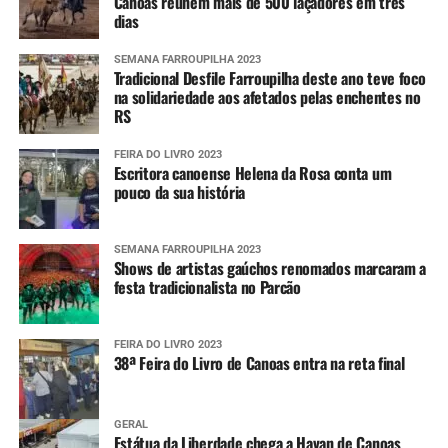
Canoas reúnem mais de 500 laçadores em três
dias
SEMANA FARROUPILHA 2023
Tradicional Desfile Farroupilha deste ano teve foco
na solidariedade aos afetados pelas enchentes no
RS
FEIRA DO LIVRO 2023
Escritora canoense Helena da Rosa conta um
pouco da sua história
SEMANA FARROUPILHA 2023
Shows de artistas gaúchos renomados marcaram a
festa tradicionalista no Parcão
FEIRA DO LIVRO 2023
38ª Feira do Livro de Canoas entra na reta final
GERAL
Estátua da Liberdade chega a Havan de Canoas