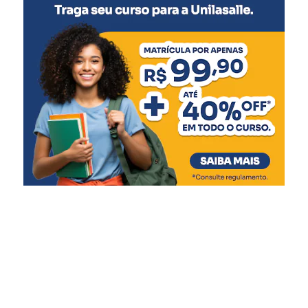
obtidos por meio de políticas de prevenção e
reassentamento de famílias em áreas vulneráveis.
Em Santa Tereza, 24 famílias removidas de áreas sujeitas
a inundações não foram afetadas pelas cheias registradas
em julho. Em Estrela, a necessidade de remoções caiu de
600 para 60 famílias, enquanto em Encantado o número
foi reduzido de 350 para 89 famílias após as intervenções
preventivas.
Orientação à população
O governador Eduardo Leite e a Defesa Civil reforçaram
que, apesar dos avanços na previsão meteorológica, os
fenômenos climáticos ainda apresentam incertezas. A
orientação é para que a população acompanhe os alertas
oficiais, conheça os planos de contingência de seus
municípios e siga as recomendações das autoridades
durante os períodos de instabilidade.