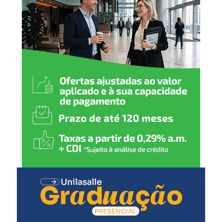
rápida, como Taquari e Caí, apresentam, neste momento,
risco considerado baixo.
Monitoramento ampliado
O Estado informou que o Centro de Monitoramento da
Defesa Civil conta com uma equipe formada por 8
meteorologistas e 7 hidrólogos. A estrutura inclui 130
estações hidrometeorológicas e um sistema de radares
em expansão, com novos equipamentos previstos para
ampliar a cobertura em todo o Rio Grande do Sul.
Outra ferramenta destacada é o sistema de Cell
Broadcast, que permite o envio de alertas diretamente
para os celulares das pessoas localizadas em áreas de
risco.
Ações preventivas reduzem impactos
Durante a apresentação, o governo destacou resultados