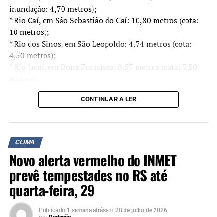
inundação: 4,70 metros);
* Rio Caí, em São Sebastião do Caí: 10,80 metros (cota:
10 metros);
* Rio dos Sinos, em São Leopoldo: 4,74 metros (cota:
4,50 metros);
* Rio Jacuí, em Dona Francisca: 8,57 metros (cota: 7,50
metros);
* Rio Gravataí, em Gravataí: 4,80 metros (cota: 4,75
CONTINUAR A LER
metros);
* Rio Taquari, em Encantado: 12,20 metros (cota: 12
metros);
* Rio Taquari, em Estrela: 21,73 metros (cota: 19 metros);
CLIMA
* Rio Taquari, em Lajeado: 21,90 metros (cota: 19
Novo alerta vermelho do INMET
metros);
prevê tempestades no RS até
* Rio Uruguai, em Uruguaiana: 9,16 metros (cota: 8,50
metros);
quarta-feira, 29
* Rio Uruguai, em São Borja: 9,08 metros (cota: 9
metros);
Publicado
1 semana atrás
em
28 de julho de 2026
por
Redação