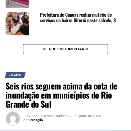
A SEGUIR UP
Previsão do tempo para esta semana em Canoas indica
Prefeitura de Canoas realiza mutirão de
serviços no bairro Niterói neste sábado, 8
chuva forte e volumosa na quinta, com alto risco de
alagamentos
NÃO SE ESQUEÇA
Defesa Civil alerta para chuva e vento forte até às 18 horas
desta quarta; veja as orientações
CLIQUE EM COMENTÁRIO
CLIMA
Seis rios seguem acima da cota de
inundação em municípios do Rio
Grande do Sul
Publicado
1 semana atrás
em
29 de julho de 2026
por
Redação