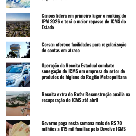
inscritos em dívida ativa;
a parcela não pode ter valor inferior a R$ 40 por
Canoas lidera em primeiro lugar o ranking do
IPM 2026 e terá o maior repasse de ICMS do
débito;
Estado
o valor total do pedido deve ser superior a R$ 200;
o pagamento da prestação inicial deve ser, no
Corsan oferece facilidades para regularização
de contas em atraso
mínimo, de 1/60;
o pedido de parcelamento e o pagamento da
Operação da Receita Estadual combate
parcela inicial devem ser realizados até 13 de
sonegação de ICMS em empresa do setor de
dezembro de 2024.
produtos de higiene da Região Metropolitana
O pedido de adesão pode abranger créditos tributários
Receita extra do Refaz Reconstrução auxilia na
com parcelamentos em vigor, mesmo com parcelas em
recuperação do ICMS até abril
atraso ou postergadas. Nesses casos, o ingresso no
programa implica cancelamento do parcelamento vigente
e consolidação do valor da dívida na data do pedido,
Governo paga nesta semana mais de R$ 70
além de renúncia a qualquer benefício previsto no
milhões a 615 mil famílias pelo Devolve ICMS
parcelamento em vigor.