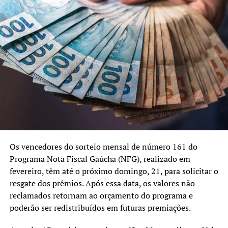
meses, independentemente do valor do débito.
A medida é a primeira a entrar em vigor dentre um
conjunto de oito novas propostas anunciadas pelo
governador Eduardo Leite na última semana. A maior
parte das demais depende ainda de aprovação na
Assembleia Legislativa ou no Conselho Nacional de
Política Fazendária (Confaz).
Como aderir
A adesão poderá ser feita entre 8 de julho e 13 de
Os vencedores do sorteio mensal de número 161 do
dezembro, de forma virtual. Os contribuintes deverão
Programa Nota Fiscal Gaúcha (NFG), realizado em
acessar o
Portal de Atendimento da Receita Estadual
e
fevereiro, têm até o próximo domingo, 21, para solicitar o
clicar em “Pagamento e parcelamento de ICMS” e, em
resgate dos prêmios. Após essa data, os valores não
seguida, em “Iniciar parcelamento”. Mais informações
reclamados retornam ao orçamento do programa e
serão disponibilizadas em breve na Carta de Serviços, no
poderão ser redistribuídos em futuras premiações.
site da RE.