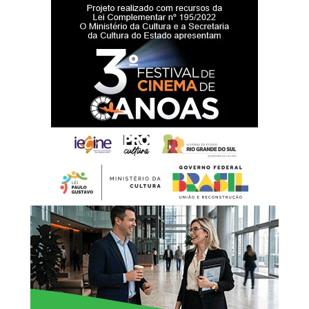
pelo portal
Gov.br
.
Abono salarial 2026
De acordo com o Ministério do Trabalho e Emprego, a
expectativa é de que 26,9 milhões de trabalhadores
recebam o abono salarial em 2026. Ao todo, devem ser
destinados R$ 33,5 bilhões para o pagamento do
benefício.
Neste ano, o calendário do PIS/Pasep passou a adotar
datas fixas. Os depósitos serão efetuados sempre no dia
15 do mês correspondente ao mês de nascimento do
trabalhador. Quando a data coincidir com fins de semana
ou feriados, a liberação ocorrerá no primeiro dia útil
seguinte.
O prazo para saque seguirá até o último dia útil bancário
do ano, conforme as regras estabelecidas pelo Banco