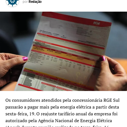
por
Redação
Todos os cidadãos inscritos no programa que informam o
CPF na emissão de notas fiscais participam
automaticamente dos sorteios mensais. Conforme as
regras do NFG, o prazo para resgate é de 90 dias após a
homologação do resultado. No caso do sorteio 161, a
homologação ocorreu em 24 de março.
Os consumidores atendidos pela concessionária RGE Sul
passarão a pagar mais pela energia elétrica a partir desta
sexta-feira, 19. O reajuste tarifário anual da empresa foi
autorizado pela Agência Nacional de Energia Elétrica