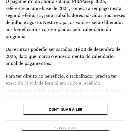
O pagamento do abono salarial PIS/Pasep 2026,
envolvidos na prestação do serviço de fornecimento de
referente ao ano-base de 2024, começa a ser pago nesta
energia.
segunda-feira, 15, para trabalhadores nascidos nos meses
de julho e agosto. Nesta etapa, os valores serão liberados
aos beneficiários contemplados pelo calendário do
programa.
Os recursos poderão ser sacados até 30 de dezembro de
2026, data que marca o encerramento do calendário
anual de pagamentos.
Para ter direito ao benefício, o trabalhador precisa ter
exercido atividade formal em 2024 e recebido
remuneração média mensal de até R$ 2.765,93 durante o
período considerado para a concessão do abono.
As informações sobre o banco responsável pelo
CONTINUAR A LER
pagamento, datas de liberação e valores disponíveis,
inclusive referentes a anos anteriores, podem ser
PUBLICIDADE
consultadas pelo aplicativo
Carteira de Trabalho Digital
e