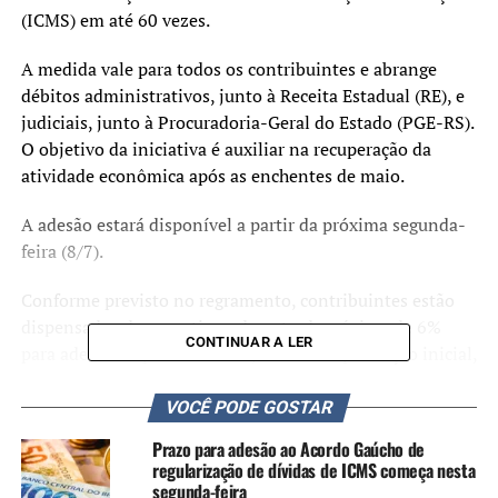
(ICMS) em até 60 vezes.
A medida vale para todos os contribuintes e abrange
débitos administrativos, junto à Receita Estadual (RE), e
judiciais, junto à Procuradoria-Geral do Estado (PGE-RS).
O objetivo da iniciativa é auxiliar na recuperação da
atividade econômica após as enchentes de maio.
A adesão estará disponível a partir da próxima segunda-
feira (8/7).
Conforme previsto no regramento, contribuintes estão
dispensados de garantias e da entrada mínima de 6%
CONTINUAR A LER
para adesão ao parcelamento, incluída a prestação inicial,
desde que o pedido seja feito pela internet. Outros
requisitos também devem ser cumpridos:
VOCÊ PODE GOSTAR
Prazo para adesão ao Acordo Gaúcho de
os créditos tributários de ICMS devem estar
regularização de dívidas de ICMS começa nesta
vencidos até 30 de junho de 2024, estejam ou não
segunda-feira