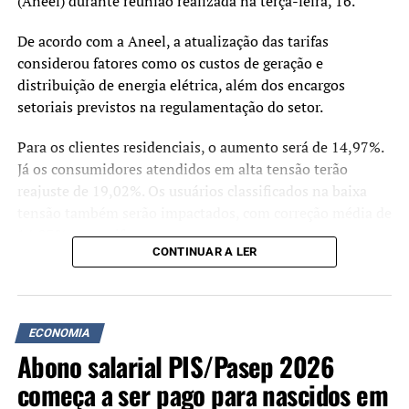
(Aneel) durante reunião realizada na terça-feira, 16.
De acordo com a Aneel, a atualização das tarifas
considerou fatores como os custos de geração e
distribuição de energia elétrica, além dos encargos
setoriais previstos na regulamentação do setor.
Para os clientes residenciais, o aumento será de 14,97%.
Já os consumidores atendidos em alta tensão terão
reajuste de 19,02%. Os usuários classificados na baixa
tensão também serão impactados, com correção média de
14,93% nas tarifas.
CONTINUAR A LER
A RGE Sul é responsável pelo fornecimento de energia
para aproximadamente 3,19 milhões de unidades
consumidoras em diversas regiões do Rio Grande do Sul.
ECONOMIA
Abono salarial PIS/Pasep 2026
Segundo a Aneel, parte significativa do reajuste está
relacionada à recomposição tarifária iniciada após a
começa a ser pago para nascidos em
calamidade pública que atingiu o Rio Grande do Sul em