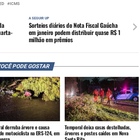
ED
ICMS
A SEGUIR UP
da
Sorteios diários do Nota Fiscal Gaúcha
arta-
em janeiro podem distribuir quase R$ 1
milhão em prêmios
OCÊ PODE GOSTAR
al derruba árvore e causa
Temporal deixa casas destelhadas,
de motociclista na ERS-124, em
árvores e postes caídos em Nova
negro
Santa Rita