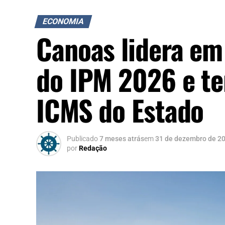
ECONOMIA
Canoas lidera em
do IPM 2026 e te
ICMS do Estado
Publicado
7 meses atrás
em
31 de dezembro de 2
por
Redação