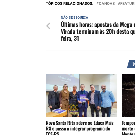
TÓPICOS RELACIONADOS:
CANOAS
FEATUR
NÃO SE ESQUEÇA
Últimas horas: apostas da Mega 
Virada terminam às 20h desta qu
feira, 31
V
Nova Santa Rita adere ao Educa Mais
Tempor
RS e passa a integrar programa do
morte 
TCE-RS
Monte