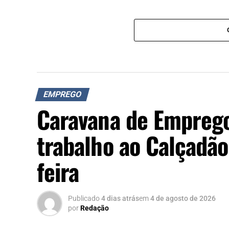
EMPREGO
Caravana de Emprego
trabalho ao Calçadão
feira
Publicado
4 dias atrás
em
4 de agosto de 2026
por
Redação