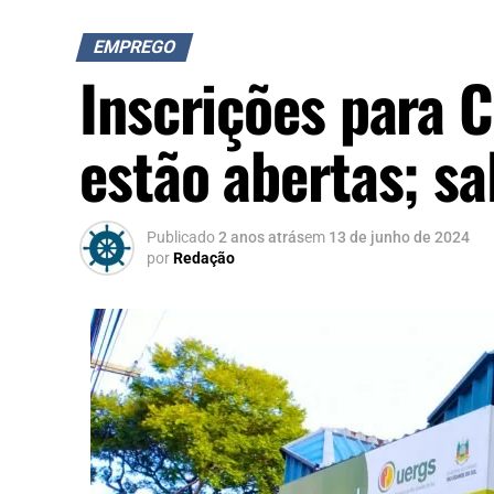
EMPREGO
Inscrições para 
estão abertas; sa
Publicado
2 anos atrás
em
13 de junho de 2024
por
Redação