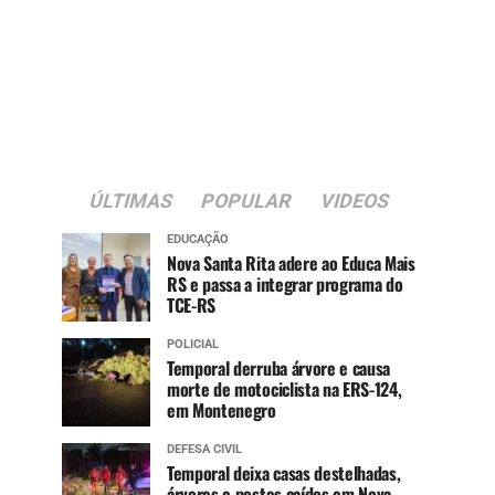
ÚLTIMAS
POPULAR
VIDEOS
EDUCAÇÃO
Nova Santa Rita adere ao Educa Mais
RS e passa a integrar programa do
TCE-RS
POLICIAL
Temporal derruba árvore e causa
morte de motociclista na ERS-124,
em Montenegro
DEFESA CIVIL
Temporal deixa casas destelhadas,
árvores e postes caídos em Nova