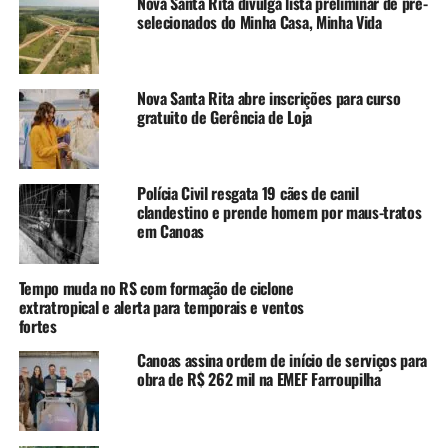
Nova Santa Rita divulga lista preliminar de pré-
CARAVANA DE EMPREGOS
EMPRESAS
NITERÓI
selecionados do Minha Casa, Minha Vida
A SEGUIR UP
Segundou de Oportunidades do CIEE-RS: mais de 3,6 mil
vagas e bolsas de até R$ 1.676 nas principais cidades
Nova Santa Rita abre inscrições para curso
gratuito de Gerência de Loja
NÃO SE ESQUEÇA
Banco de Oportunidades de Canoas oferta mais de 600
vagas de emprego
Polícia Civil resgata 19 cães de canil
clandestino e prende homem por maus-tratos
em Canoas
Tempo muda no RS com formação de ciclone
extratropical e alerta para temporais e ventos
fortes
Canoas assina ordem de início de serviços para
obra de R$ 262 mil na EMEF Farroupilha