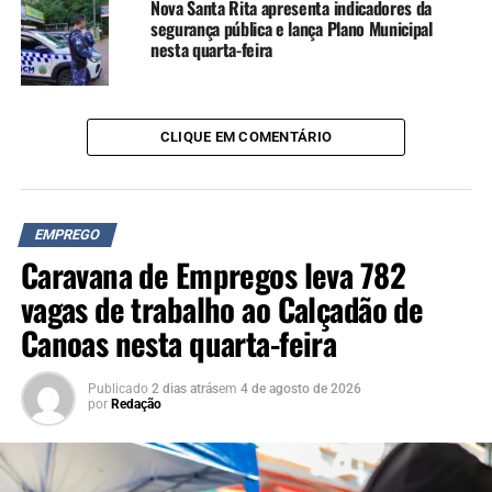
Nova Santa Rita apresenta indicadores da
segurança pública e lança Plano Municipal
nesta quarta-feira
CLIQUE EM COMENTÁRIO
EMPREGO
Caravana de Empregos leva 782
vagas de trabalho ao Calçadão de
Canoas nesta quarta-feira
Publicado
2 dias atrás
em
4 de agosto de 2026
por
Redação