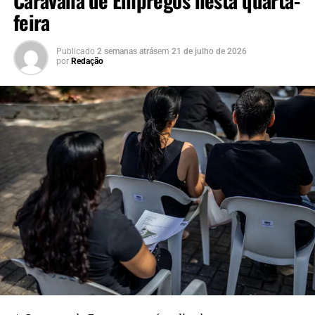
feira
Publicado
2 semanas atrás
em
21 de julho de 2026
por
Redação