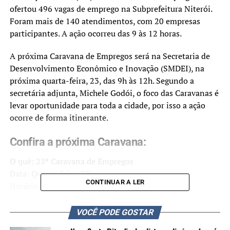
ofertou 496 vagas de emprego na Subprefeitura Niterói.
Foram mais de 140 atendimentos, com 20 empresas
participantes. A ação ocorreu das 9 às 12 horas.
A próxima Caravana de Empregos será na Secretaria de
Desenvolvimento Econômico e Inovação (SMDEI), na
próxima quarta-feira, 23, das 9h às 12h. Segundo a
secretária adjunta, Michele Godói, o foco das Caravanas é
levar oportunidade para toda a cidade, por isso a ação
ocorre de forma itinerante.
Confira a próxima Caravana:
O quê: 23ª Caravana de Empregos
Data: Quarta-feira (23)
CONTINUAR A LER
Horário: Das 9h às 12h
Local: SMDEI, Rua Dr. Barcelos, 969 – Centro, Canoas
VOCÊ PODE GOSTAR
TÓPICOS RELACIONADOS:
CANOAS