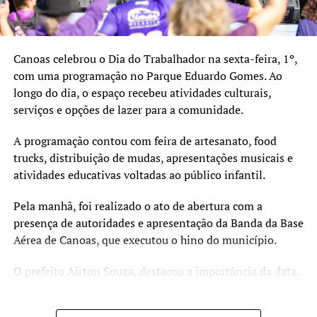
– 18h30 – Painel Audiovisual e Educação: Encontro
focado no cinema como ferramenta pedagógica. O debate
contará com a presença de André Bozzetti (idealizador
Canoas celebrou o Dia do Trabalhador na sexta-feira, 1º,
do FECEA – Alvorada), Katia Souza Montinelli
com uma programação no Parque Eduardo Gomes. Ao
(coordenadora do CurtaENEM) e de professores locais que
longo do dia, o espaço recebeu atividades culturais,
compartilham as suas experiências práticas.
serviços e opções de lazer para a comunidade.
O Curta Fecic é financiado pelo PIC 2023, via Secretaria
A programação contou com feira de artesanato, food
de Cultura e Turismo e Prefeitura de Canoas. A realização
trucks, distribuição de mudas, apresentações musicais e
é da Prosa Filmes, com gestão cultural e produção
atividades educativas voltadas ao público infantil.
executiva da Imago Produtora, apoio do Sesc Canoas e
apoio institucional do Metropolitano RS, Fundacine e
Pela manhã, foi realizado o ato de abertura com a
CurtaENEM.
presença de autoridades e apresentação da Banda da Base
Grande Rio – Foto Daniela Uequed/O Timoneiro
Aérea de Canoas, que executou o hino do município.
Serviço
O prefeito Airton Souza, destacou a importância da data.
O quê: Projeto Curta Fecic (Mostra Estudantil e Painel
Educação)
“O dia do trabalhador é
Quando: 02 de julho, a partir das 14h