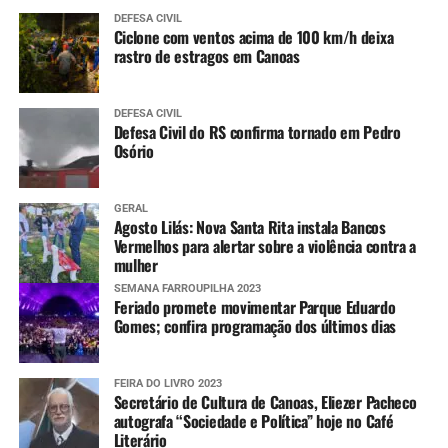
também distribuindo
DEFESA CIVIL
Ciclone com ventos acima de 100 km/h deixa
cartilhas com informações
rastro de estragos em Canoas
e serviços para o canoense
que quiser fazer uma visita
DEFESA CIVIL
Defesa Civil do RS confirma tornado em Pedro
Osório
ao Minizoo”, disse.
GERAL
Leoni Witczak, que estava no centro passeando pelo
Agosto Lilás: Nova Santa Rita instala Bancos
Calçadão, contou como ficou sabendo da ação e de sua
Vermelhos para alertar sobre a violência contra a
mulher
importância para o município.
SEMANA FARROUPILHA 2023
Feriado promete movimentar Parque Eduardo
“Estava passeando pelo
Gomes; confira programação dos últimos dias
Centro, parei aqui e
aproveitei para levar uma
FEIRA DO LIVRO 2023
Secretário de Cultura de Canoas, Eliezer Pacheco
muda de laranjeira. Apoio
autografa “Sociedade e Política” hoje no Café
Literário