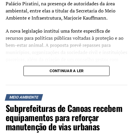
Palácio Piratini, na presença de autoridades da área
ambiental, entre elas a titular da Secretaria do Meio
Ambiente e Infraestrutura, Marjorie Kauffmann.
A nova legislação institui uma fonte específica de
recursos para políticas públicas voltadas à proteção e ao
bem-estar animal. A proposta prevê repasses para
municípios, organizações da sociedade civil e instituições
parceiras, além da criação de um conselho gestor com
participação social para acompanhar a aplicação dos
CONTINUAR A LER
valores.
Durante o ato, o governador destacou que o fundo deve
financiar ações construídas em diálogo com entidades e
MEIO AMBIENTE
pessoas que atuam na causa animal.
Subprefeituras de Canoas recebem
equipamentos para reforçar
“Esse fundo vai financiar
manutenção de vias urbanas
uma série de iniciativas