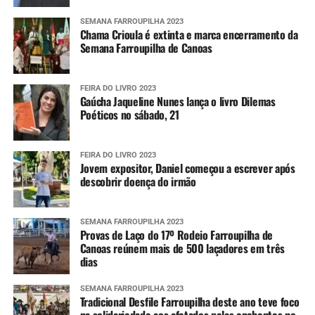
100% essa iniciativa
porque sou fã de uma
SEMANA FARROUPILHA 2023
Chama Crioula é extinta e marca encerramento da
cidade mais arborizada.
Semana Farroupilha de Canoas
Tenho várias plantas
FEIRA DO LIVRO 2023
frutíferas no meu pátio”,
Gaúcha Jaqueline Nunes lança o livro Dilemas
Poéticos no sábado, 21
ressaltou a aposentada de
65 anos.
FEIRA DO LIVRO 2023
Jovem expositor, Daniel começou a escrever após
descobrir doença do irmão
SEMANA FARROUPILHA 2023
Provas de Laço do 17º Rodeio Farroupilha de
Canoas reúnem mais de 500 laçadores em três
dias
SEMANA FARROUPILHA 2023
Tradicional Desfile Farroupilha deste ano teve foco