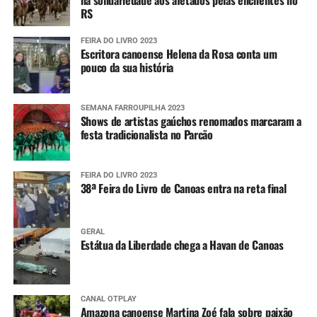
na solidariedade aos afetados pelas enchentes no
RS
FEIRA DO LIVRO 2023
Escritora canoense Helena da Rosa conta um
pouco da sua história
SEMANA FARROUPILHA 2023
Shows de artistas gaúchos renomados marcaram a
festa tradicionalista no Parcão
FEIRA DO LIVRO 2023
38ª Feira do Livro de Canoas entra na reta final
GERAL
Estátua da Liberdade chega a Havan de Canoas
CANAL OTPLAY
Amazona canoense Martina Zoé fala sobre paixão