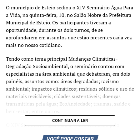
O município de Esteio sediou o XIV Seminário Água Para
a Vida, na quinta-feira, 10, no Salão Nobre da Prefeitura
Municipal de Esteio. Os participantes tiveram a
oportunidade, durante os dois turnos, de se
aprofundarem em assuntos que estão presentes cada vez
mais no nosso cotidiano.
Tendo como tema principal Mudanças Climáticas-
Degradação Socioambiental, o seminário contou com
especialistas na área ambiental que debateram, em dois
painéis, assuntos como: áreas degradadas; racismo
ambiental; impactos climáticos; resíduos sólidos e uso de
materiais recicláveis; cidades sustentáveis; doenças
transmitidas pela água; EcoAnsiedade; traumas, saúde e
bem-estar; entre outros.
CONTINUAR A LER
O XIV Seminário Água Para a Vida
é realizado pelo
Fórum Regional da Sub-bacia do Arroio Sapucaia, com a
VOCÊ PODE GOSTAR
organização da Prefeitura Municipal de Esteio e do