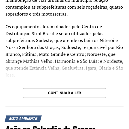
construção, com um
contemplou as subprefeituras com seis roçadeiras, quatro
conselho gestor que vai
sopradores e três motosserras.
ajudar a orientar e
Os equipamentos foram doados pelo Centro de
qualificar as ações”, disse o
Distribuição Stihl Brasil e serão utilizados pelas
governador.
subprefeituras Sudeste, que atende os bairros Niterói e
Nossa Senhora das Graças; Sudoeste, responsável por Rio
Branco, Fátima, Mato Grande e Centro; Noroeste, que
Já o vice-governador destacou a criação de uma reserva
abrange Mathias Velho, Harmonia e São Luís; e Nordeste,
específica de recursos para a área.
que atende Estância Velha, Guajuviras, Igara, Olaria e São
José.
“A partir de agora, vamos
sempre ter um recurso
A entrega tem como objetivo reforçar os serviços de
CONTINUAR A LER
manutenção e limpeza em vias públicas e áreas verdes. A
reservado do orçamento
medida também integra ações de reconstrução da cidade
exclusivamente para
após as enchentes registradas em 2024.
atender a política de
MEIO AMBIENTE
Durante o ato, o prefeito Airton Souza fez a entrega
proteção e bem-estar
Ação no Calçadão de Canoas
simbólica dos equipamentos de limpeza.