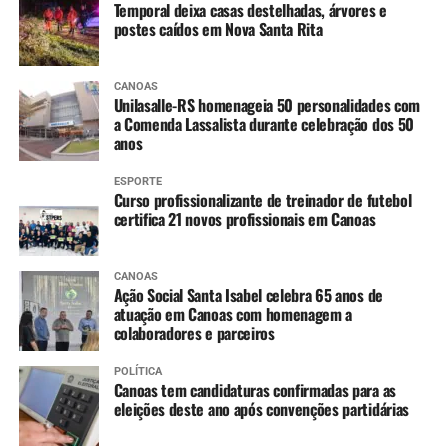
Coopcamate, Cauana Spido.
Temporal deixa casas destelhadas, árvores e
postes caídos em Nova Santa Rita
Felipe Santos, biólogo do Minizoo, mostrou à população
CANOAS
a importância do cuidado com os animais silvestres para
Unilasalle-RS homenageia 50 personalidades com
a recuperação da fauna o do meio ambiente.
a Comenda Lassalista durante celebração dos 50
anos
“Trouxemos uma mostra de
ESPORTE
Curso profissionalizante de treinador de futebol
animais texturizados como
certifica 21 novos profissionais em Canoas
forma de explicar para a
comunidade que o cuidado
CANOAS
Ação Social Santa Isabel celebra 65 anos de
com as espécies nativas e a
atuação em Canoas com homenagem a
colaboradores e parceiros
devolução desses animais à
natureza é fundamental
POLÍTICA
Canoas tem candidaturas confirmadas para as
para um equilíbrio
eleições deste ano após convenções partidárias
ecológico local. Estamos