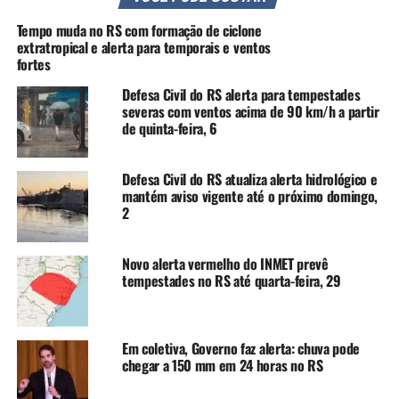
Centro de Formação Teresa Verzeri-Esteio, com apoio de
Tempo muda no RS com formação de ciclone
entidades parceiras das cidades de Canoas, Cachoeirinha,
extratropical e alerta para temporais e ventos
fortes
Sapucaia do Sul, São Leopoldo e Novo Hamburgo.
Defesa Civil do RS alerta para tempestades
O evento foi gratuito e entregou certificado aos
severas com ventos acima de 90 km/h a partir
participantes.
de quinta-feira, 6
Participação do Projeto Criança Cidadã
Defesa Civil do RS atualiza alerta hidrológico e
mantém aviso vigente até o próximo domingo,
O Projeto Criança Cidadã, executado pelo Centro de
2
Formação Teresa Verzeri-Esteio, Unidade Social da Rede
Verzeri, teve uma participação especial durante todo o
Novo alerta vermelho do INMET prevê
seminário. Além da apresentação do grupo SomNaLata, o
tempestades no RS até quarta-feira, 29
CFTV-Esteio teve, ainda, as oficinas de Educação
Ambiental e Cidadania e Direitos Humanos, como
também os seus três núcleos representados, que
Em coletiva, Governo faz alerta: chuva pode
estiveram presentes através de exposições temáticas. São
chegar a 150 mm em 24 horas no RS
eles: EMEB Alberto Pasqualini e EMEB Dulce Moraes,
ambos de Esteio, e Redipasc/Guajuviras, de Canoas.