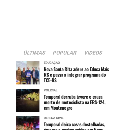
ÚLTIMAS
POPULAR
VIDEOS
EDUCAÇÃO
Nova Santa Rita adere ao Educa Mais
RS e passa a integrar programa do
TCE-RS
POLICIAL
Temporal derruba árvore e causa
morte de motociclista na ERS-124,
em Montenegro
DEFESA CIVIL
Temporal deixa casas destelhadas,
árvores e postes caídos em Nova