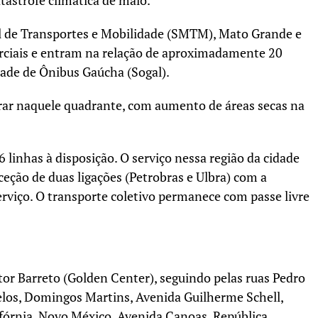
atástrofe climática de maio.
l de Transportes e Mobilidade (SMTM), Mato Grande e
arciais e entram na relação de aproximadamente 20
dade de Ônibus Gaúcha (Sogal).
perar naquele quadrante, com aumento de áreas secas na
 linhas à disposição. O serviço nessa região da cidade
eção de duas ligações (Petrobras e Ulbra) com a
rviço. O transporte coletivo permanece com passe livre
ictor Barreto (Golden Center), seguindo pelas ruas Pedro
elos, Domingos Martins, Avenida Guilherme Schell,
ifórnia, Novo México, Avenida Canoas, República,