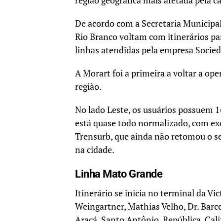
região geográfica mais afetada pela c
De acordo com a Secretaria Municipa
Rio Branco voltam com itinerários p
linhas atendidas pela empresa Socie
A Morart foi a primeira a voltar a o
região.
No lado Leste, os usuários possuem 16
está quase todo normalizado, com exc
Trensurb, que ainda não retomou o se
na cidade.
Linha Mato Grande
Itinerário se inicia no terminal da V
Weingartner, Mathias Velho, Dr. Barc
Araçá, Santo Antônio, República, Cal