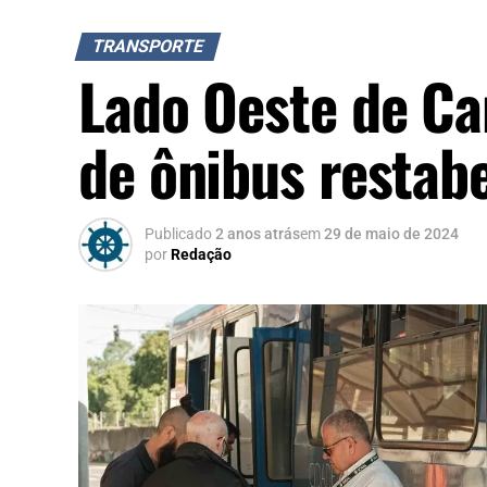
TRANSPORTE
Lado Oeste de Ca
de ônibus restabe
Publicado
2 anos atrás
em
29 de maio de 2024
por
Redação