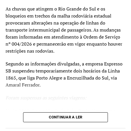
As chuvas que atingem o Rio Grande do Sul e os
bloqueios em trechos da malha rodoviária estadual
provocaram alterações na operação de linhas do
transporte intermunicipal de passageiros. As mudanças
foram informadas em atendimento à Ordem de Serviço
nº 004/2026 e permanecerão em vigor enquanto houver
restrições nas rodovias.
Segundo as informações divulgadas, a empresa Expresso
SB suspendeu temporariamente dois horários da Linha
1865, que liga Porto Alegre a Encruzilhada do Sul, via
Amaral Ferrador.
Foram suspensas as seguintes viagens:
Linha 1865: Encruzilhada do Sul x Porto Alegre, com
saída às 5h, via Amaral Ferrador, Cristal e Camaquã;
CONTINUAR A LER
Linha 1865: Porto Alegre x Encruzilhada do Sul, com