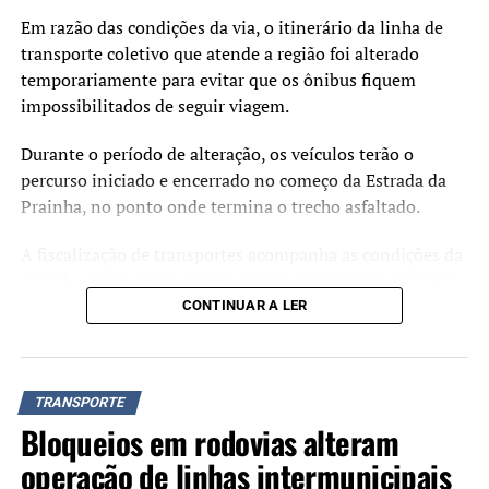
Em razão das condições da via, o itinerário da linha de
transporte coletivo que atende a região foi alterado
temporariamente para evitar que os ônibus fiquem
impossibilitados de seguir viagem.
Durante o período de alteração, os veículos terão o
percurso iniciado e encerrado no começo da Estrada da
Prainha, no ponto onde termina o trecho asfaltado.
A fiscalização de transportes acompanha as condições da
estrada. Assim que o trecho estiver novamente apto para
a circulação dos ônibus, o itinerário será restabelecido
CONTINUAR A LER
normalmente.
TRANSPORTE
Bloqueios em rodovias alteram
operação de linhas intermunicipais