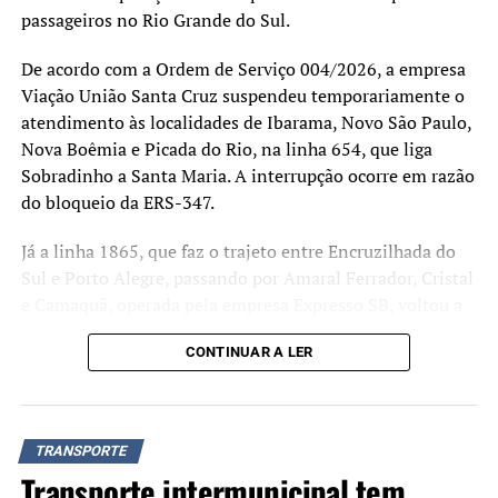
passageiros no Rio Grande do Sul.
De acordo com a Ordem de Serviço 004/2026, a empresa
Viação União Santa Cruz suspendeu temporariamente o
atendimento às localidades de Ibarama, Novo São Paulo,
Nova Boêmia e Picada do Rio, na linha 654, que liga
Sobradinho a Santa Maria. A interrupção ocorre em razão
do bloqueio da ERS-347.
Já a linha 1865, que faz o trajeto entre Encruzilhada do
Sul e Porto Alegre, passando por Amaral Ferrador, Cristal
e Camaquã, operada pela empresa Expresso SB, voltou a
funcionar normalmente. Na última semana, os horários
CONTINUAR A LER
das 5h e das 14h haviam sido suspensos
temporariamente devido aos impactos causados pelos
eventos meteorológicos na região.
TRANSPORTE
A Defesa Civil do Estado orienta que a população
Transporte intermunicipal tem
acompanhe os alertas, avisos e informações sobre as