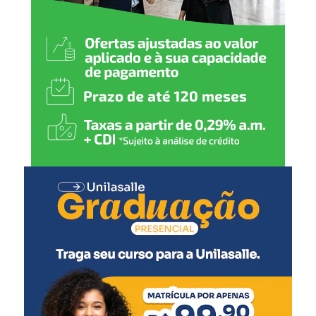
saída às 5h, os passageiros com destino a Farroupilha,
Bento Gonçalves, Veranópolis e demais cidades
atendidas no percurso estão sendo encaminhados por
meio de transbordo operacional. Também seguem
disponíveis as linhas 784, entre Porto Alegre e Passo
Fundo via Garibaldi, e 1053, entre Porto Alegre e Passo
Fundo via Nova Prata.
Já a Linha 1051, no sentido Erechim x Porto Alegre, foi
temporariamente cancelada em razão das restrições de
tráfego causadas pelos eventos climáticos. Os passageiros
de Erechim, Getúlio Vargas e Passo Fundo estão sendo
direcionados para a Linha 967, com saída às 23h50.
Segundo as empresas, a retomada das operações
dependerá da normalização das condições das rodovias
afetadas pelas chuvas dos últimos dias.