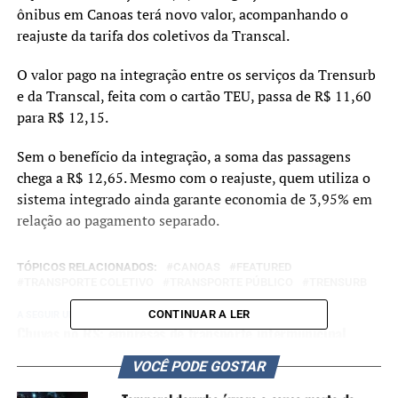
ônibus em Canoas terá novo valor, acompanhando o
reajuste da tarifa dos coletivos da Transcal.
O valor pago na integração entre os serviços da
Trensurb
e da
Transcal
, feita com o cartão TEU, passa de R$ 11,60
para R$ 12,15.
Sem o benefício da integração, a soma das passagens
chega a R$ 12,65. Mesmo com o reajuste, quem utiliza o
sistema integrado ainda garante economia de 3,95% em
relação ao pagamento separado.
TÓPICOS RELACIONADOS:
CANOAS
FEATURED
TRANSPORTE COLETIVO
TRANSPORTE PÚBLICO
TRENSURB
CONTINUAR A LER
A SEGUIR UP
Chuvas no RS: empresas de transporte intermunicipal
podem alterar horários e trajetos devido a bloqueios nas
VOCÊ PODE GOSTAR
rodovias