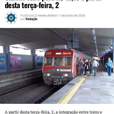
desta terça-feira, 2
Publicado
2 meses atrás
em
1 de junho de 2026
por
Redação
A partir desta terça-feira, 2, a integração entre trens e