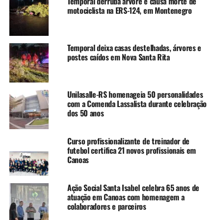
Temporal derruba árvore e causa morte de
NÃO SE ESQUEÇA
Obras na BR-116 alteram operação da Trensurb neste fim
motociclista na ERS-124, em Montenegro
de semana
Temporal deixa casas destelhadas, árvores e
postes caídos em Nova Santa Rita
Unilasalle-RS homenageia 50 personalidades
com a Comenda Lassalista durante celebração
dos 50 anos
Curso profissionalizante de treinador de
futebol certifica 21 novos profissionais em
Canoas
Ação Social Santa Isabel celebra 65 anos de
atuação em Canoas com homenagem a
colaboradores e parceiros