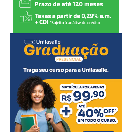
em políticas públicas que
gerem emprego, renda e
mais qualidade de vida para
todos”, comenta.
O secretário de Cultura e Turismo, Caio Flavio dos
Santos, ressaltou a organização do evento, pensado para
agradar diferentes públicos.
“Todas as secretarias
fizeram muito para que
este evento ocorresse. É
uma festa de integração, de
união, onde a gente