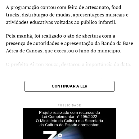
O Curta Fecic é financiado pelo PIC 2023, via Secretaria
A programação contou com feira de artesanato, food
de Cultura e Turismo e Prefeitura de Canoas. A realização
trucks, distribuição de mudas, apresentações musicais e
é da Prosa Filmes, com gestão cultural e produção
atividades educativas voltadas ao público infantil.
executiva da Imago Produtora, apoio do Sesc Canoas e
apoio institucional do Metropolitano RS, Fundacine e
Pela manhã, foi realizado o ato de abertura com a
CurtaENEM.
presença de autoridades e apresentação da Banda da Base
Aérea de Canoas, que executou o hino do município.
Serviço
O prefeito Airton Souza, destacou a importância da data.
O quê: Projeto Curta Fecic (Mostra Estudantil e Painel
Educação)
“O dia do trabalhador é
Quando: 02 de julho, a partir das 14h
CONTINUAR A LER
todos os dias. Mas hoje, de
Onde: Teatro do Sesc Canoas (Av. Guilherme Schell, 5340
– Centro)
modo especial, esta data é
Entrada: Gratuita
PUBLICIDADE
um momento de
Informações: Instagram @festivaldecinemadecanoas
reconhecimento e gratidão
a cada homem e mulher