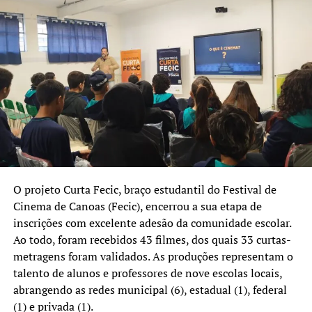
A força dos Quilombos”, “Entre tradição indígena e o
mundo contemporâneo” e “Gritos da Resistência”. Já a
EMEF Paulo Freire participa com “A pessoa que eu fui”,
“Racismo na Escola” e “O protótipo”, enquanto a EMEF
Professora Nancy Ferreira Pansera participa com o filme
“O dia do Labubus”.
Completam a seleção oficial os curtas “A Arte segundo
Cildo Meireles” e “A Cartomante”, produzidos no
Instituto Federal; “Daydream”, do Colégio IPUC e
“Depois do Inverno”, realizado pelos alunos da E.E.E.M
O projeto Curta Fecic, braço estudantil do Festival de
André Leão Puente.
Cinema de Canoas (Fecic), encerrou a sua etapa de
inscrições com excelente adesão da comunidade escolar.
Além da exibição inédita das produções estudantis, a
Ao todo, foram recebidos 43 filmes, dos quais 33 curtas-
Mostra Curta FECIC, que acontece dia 2 de julho, às 14h,
metragens foram validados. As produções representam o
no Sesc Canoas, promoverá a entrega de certificados e a
talento de alunos e professores de nove escolas locais,
seleção oficial das obras que irão concorrer na categoria
abrangendo as redes municipal (6), estadual (1), federal
estudantil do 4º Festival de Cinema de Canoas, que
(1) e privada (1).
ocorre em setembro.