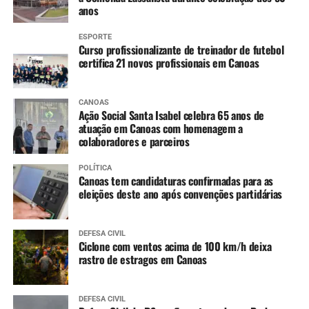
minha mãe. Encontrei
anos
minhas amigas. Foi muito
ESPORTE
divertido”, diz.
Curso profissionalizante de treinador de futebol
certifica 21 novos profissionais em Canoas
CANOAS
Ação Social Santa Isabel celebra 65 anos de
atuação em Canoas com homenagem a
colaboradores e parceiros
POLÍTICA
Canoas tem candidaturas confirmadas para as
eleições deste ano após convenções partidárias
DEFESA CIVIL
Ciclone com ventos acima de 100 km/h deixa
rastro de estragos em Canoas
DEFESA CIVIL