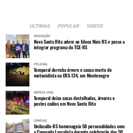
feirinha de artesanato e
minha filha aproveitou
bastante a escolinha de
ÚLTIMAS
POPULAR
VIDEOS
trânsito”, conta.
EDUCAÇÃO
Nova Santa Rita adere ao Educa Mais RS e passa a
integrar programa do TCE-RS
A dona de casa Sônia Gomes Chaves, 68, também
participou do evento.
POLICIAL
Temporal derruba árvore e causa morte de
“Adorei a programação.
motociclista na ERS-124, em Montenegro
Cheguei cedo no parque e
DEFESA CIVIL
fiz aula de dança, ganhei
Temporal deixa casas destelhadas, árvores e
postes caídos em Nova Santa Rita
uma muda de cereja, que
vou plantar junto das
CANOAS
plantinhas que eram da
Unilasalle-RS homenageia 50 personalidades com
a Comenda Lassalista durante celebração dos 50