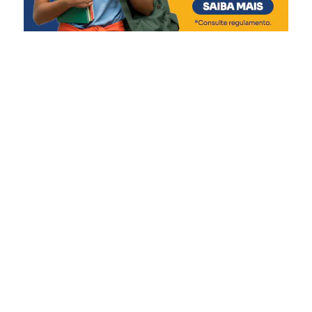
pretende fazer com que o
cidadão de Canoas
confraternize e festeje o
Dia do Trabalhador da
melhor forma”, diz.
Moradora do bairro Nossa Senhora das Graças, a
advogada Camila Oliveira Borges, 46, aproveitou a festa
ao lado da filha, Pietra Emanuelly, 7.
“Achei muito legal a
programação, que conta
com atividades para os
adultos e também para as
crianças. Gostei muito da