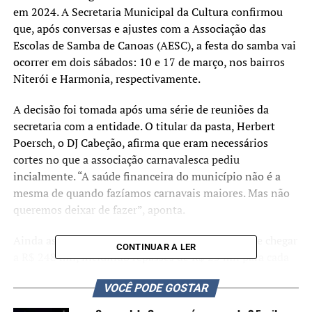
em 2024. A Secretaria Municipal da Cultura confirmou
que, após conversas e ajustes com a Associação das
Escolas de Samba de Canoas (AESC), a festa do samba vai
ocorrer em dois sábados: 10 e 17 de março, nos bairros
Niterói e Harmonia, respectivamente.
A decisão foi tomada após uma série de reuniões da
secretaria com a entidade. O titular da pasta, Herbert
Poersch, o DJ Cabeção, afirma que eram necessários
cortes no que a associação carnavalesca pediu
incialmente. “A saúde financeira do município não é a
mesma de quando fazíamos carnavais maiores. Mas não
queremos deixar de fazer”, aponta.
Ainda assim, o aporte de verbas da prefeitura deve chegar
CONTINUAR A LER
a R$ 248 mil, incluindo repasses de R$ 25 mil para cada
uma das oito agremiações participantes. Os dois dias de
VOCÊ PODE GOSTAR
festa contarão com passagem dos grupos das escolas
pelas ruas, com trio elétrico para a harmonia e puxadores