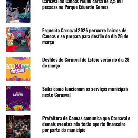
Carnaval de Canoas reúne cerca de 2,5 mil
dos sambas-enredo, além de aparato de segurança.
pessoas no Parque Eduardo Gomes
A Secretaria Estadual da Cultura (Sedac) também deve
dar compensação de cerca de R$ 95 mil para o projeto. O
Esquenta Carnaval 2026 percorre bairros de
valor engloba a possibilidade de proporcionar workshops
Canoas e se prepara para desfile do dia 28 de
relacionados ao tema:
março
Percussão
Desfiles de Carnaval de Esteio serão no dia 28
de março
Formação de baianinhas
Corte (Rei Momo, Rainhas e Princesas)
Saiba como funcionam os serviços municipais
Detalhes da festa
neste Carnaval
No dia 10 de março
, a folia acontece na Rua Itamar de
Mattos Maia, entre as ruas Maranhão e Pará, na
comunidade João de Barro, na Niterói. Na data, desfilam
Prefeitura de Canoas comunica que Carnaval e
demais eventos não terão aporte financeiro
as escolas Aquarela do Samba, Unidos do Guajuviras e
por parte do município
Tradição de Niterói.