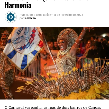
Harmonia
Publicado
2 anos atrás
em
8 de fevereiro de 2024
por
Redação
O Carnaval vai ganhar as ruas de dois bairros de Canoas