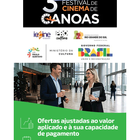
que, com esforço,
dignidade e dedicação,
constroem diariamente o
desenvolvimento da nossa
cidade. É por meio do
trabalho que fortalecemos
a economia, promovemos a
justiça social e abrimos
caminhos para novas
oportunidades. Neste 1º de
maio, reafirmamos nosso
compromisso em valorizar
o trabalhador, garantir
direitos e seguir investindo