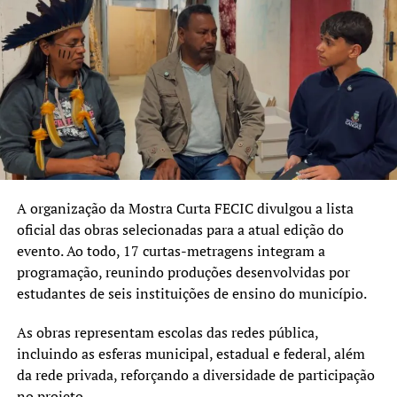
A SEGUIR UP
CARNAVAL RIO: União de Maricá é destaque na primeira
noite de desfiles da série ouro
NÃO SE ESQUEÇA
O que esperar dos desfiles do grupo especial do Rio?
A organização da Mostra Curta FECIC divulgou a lista
oficial das obras selecionadas para a atual edição do
evento. Ao todo, 17 curtas-metragens integram a
programação, reunindo produções desenvolvidas por
estudantes de seis instituições de ensino do município.
As obras representam escolas das redes pública,
incluindo as esferas municipal, estadual e federal, além
da rede privada, reforçando a diversidade de participação
no projeto.