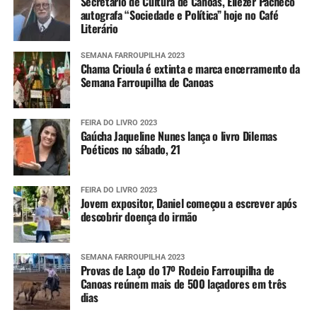
Secretário de Cultura de Canoas, Eliezer Pacheco
autografa “Sociedade e Política” hoje no Café
Literário
SEMANA FARROUPILHA 2023
Chama Crioula é extinta e marca encerramento da
Semana Farroupilha de Canoas
FEIRA DO LIVRO 2023
Gaúcha Jaqueline Nunes lança o livro Dilemas
Poéticos no sábado, 21
FEIRA DO LIVRO 2023
Jovem expositor, Daniel começou a escrever após
descobrir doença do irmão
SEMANA FARROUPILHA 2023
Provas de Laço do 17º Rodeio Farroupilha de
Canoas reúnem mais de 500 laçadores em três
dias