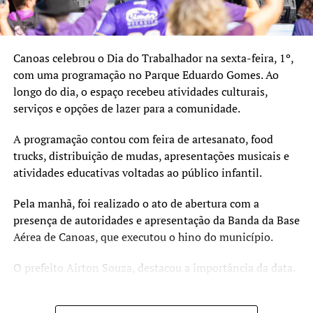
desequilíbrio na estética das alas. Ficou para o sábado a
grande expectativa da série ouro, com os desfiles de
– 18h30 – Painel Audiovisual e Educação: Encontro
escolas tradicionais e favoritas ao título, como Unidos de
focado no cinema como ferramenta pedagógica. O debate
Padre Miguel, São Clemente, União da Ilha do
contará com a presença de André Bozzetti (idealizador
Canoas celebrou o Dia do Trabalhador na sexta-feira, 1º,
Governador e Império Serrano.
do FECEA – Alvorada), Katia Souza Montinelli
com uma programação no Parque Eduardo Gomes. Ao
(coordenadora do CurtaENEM) e de professores locais que
longo do dia, o espaço recebeu atividades culturais,
compartilham as suas experiências práticas.
serviços e opções de lazer para a comunidade.
O Curta Fecic é financiado pelo PIC 2023, via Secretaria
A programação contou com feira de artesanato, food
de Cultura e Turismo e Prefeitura de Canoas. A realização
trucks, distribuição de mudas, apresentações musicais e
é da Prosa Filmes, com gestão cultural e produção
atividades educativas voltadas ao público infantil.
executiva da Imago Produtora, apoio do Sesc Canoas e
apoio institucional do Metropolitano RS, Fundacine e
Pela manhã, foi realizado o ato de abertura com a
CurtaENEM.
presença de autoridades e apresentação da Banda da Base
Aérea de Canoas, que executou o hino do município.
Serviço
O prefeito Airton Souza, destacou a importância da data.
O quê: Projeto Curta Fecic (Mostra Estudantil e Painel
Educação)
“O dia do trabalhador é
Quando: 02 de julho, a partir das 14h