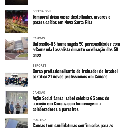
Cheguei cedo no parque e
DEFESA CIVIL
fiz aula de dança, ganhei
Temporal deixa casas destelhadas, árvores e
postes caídos em Nova Santa Rita
uma muda de cereja, que
vou plantar junto das
CANOAS
plantinhas que eram da
Unilasalle-RS homenageia 50 personalidades com
a Comenda Lassalista durante celebração dos 50
minha mãe. Encontrei
anos
minhas amigas. Foi muito
ESPORTE
divertido”, diz.
Curso profissionalizante de treinador de futebol
certifica 21 novos profissionais em Canoas
CANOAS
Ação Social Santa Isabel celebra 65 anos de
atuação em Canoas com homenagem a
colaboradores e parceiros
POLÍTICA
Canoas tem candidaturas confirmadas para as