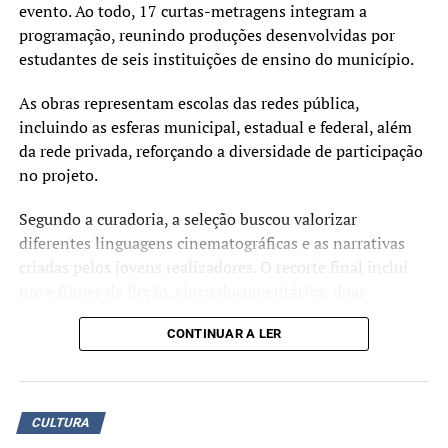
evento. Ao todo, 17 curtas-metragens integram a
Itamaracá, que recentemente completou 80. Lia foi o
programação, reunindo produções desenvolvidas por
mote para a escola falar da cultura da ciranda, popular no
estudantes de seis instituições de ensino do município.
estado de Pernambuco. Falta de elementos nas fantasias
de algumas alas, abertura de buracos na evolução e
As obras representam escolas das redes pública,
dificuldades na harmonia foram os pontos negativos da
incluindo as esferas municipal, estadual e federal, além
escola, prejudicada também por um princípio de incêndio
da rede privada, reforçando a diversidade de participação
na última alegoria.
no projeto.
Já a Acadêmicos de Vigário Geral fez referência à cidade
Segundo a curadoria, a seleção buscou valorizar
cearense de Maracanaú e sua grande festa de São João,
diferentes linguagens cinematográficas e as narrativas
realizando um desfile esteticamente abaixo das demais,
criadas pelos jovens realizadores. O recorte final inclui
com muitos problemas de acabamento nas alegorias e
nove filmes de ficção, cinco documentários, duas
dificuldades de harmonia.
animações e um curta experimental.
CONTINUAR A LER
A mostra destaca o audiovisual como ferramenta de
expressão artística e reflexão dentro do ambiente escolar,
evidenciando o envolvimento crescente de estudantes
CULTURA
com a produção cinematográfica.