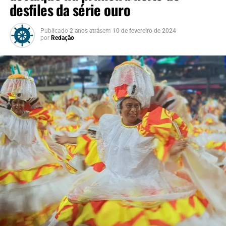
desfiles da série ouro
Publicado
2 anos atrás
em
10 de fevereiro de 2024
por
Redação