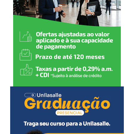
caminhos para novas
oportunidades. Neste 1º de
maio, reafirmamos nosso
compromisso em valorizar
o trabalhador, garantir
direitos e seguir investindo
em políticas públicas que
gerem emprego, renda e
mais qualidade de vida para
todos”, comenta.
O secretário de Cultura e Turismo, Caio Flavio dos
Santos, ressaltou a organização do evento, pensado para
agradar diferentes públicos.