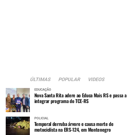
“Achei muito legal a
programação, que conta
com atividades para os
adultos e também para as
crianças. Gostei muito da
feirinha de artesanato e
minha filha aproveitou
bastante a escolinha de
ÚLTIMAS
POPULAR
VIDEOS
trânsito”, conta.
EDUCAÇÃO
Nova Santa Rita adere ao Educa Mais RS e passa a
integrar programa do TCE-RS
A dona de casa Sônia Gomes Chaves, 68, também
participou do evento.
POLICIAL
Temporal derruba árvore e causa morte de
“Adorei a programação.
motociclista na ERS-124, em Montenegro