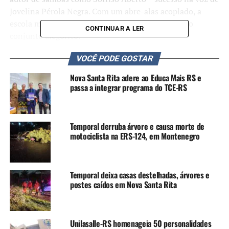
Jovelina Pérola Negra. Com um abre-alas acoplado, a
escola mostrou imponência e bom acabamento no
CONTINUAR A LER
conjunto alegórico.
VOCÊ PODE GOSTAR
Nova Santa Rita adere ao Educa Mais RS e
passa a integrar programa do TCE-RS
Temporal derruba árvore e causa morte de
motociclista na ERS-124, em Montenegro
Temporal deixa casas destelhadas, árvores e
postes caídos em Nova Santa Rita
Unilasalle-RS homenageia 50 personalidades