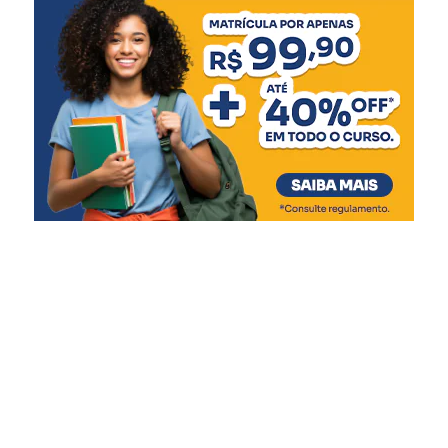
“Todas as secretarias
fizeram muito para que
este evento ocorresse. É
uma festa de integração, de
união, onde a gente
pretende fazer com que o
cidadão de Canoas
confraternize e festeje o
Dia do Trabalhador da
melhor forma”, diz.
Moradora do bairro Nossa Senhora das Graças, a
advogada Camila Oliveira Borges, 46, aproveitou a festa
ao lado da filha, Pietra Emanuelly, 7.