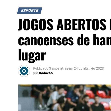
ESPORTE
JOGOS ABERTOS 
canoenses de ha
lugar
Publicado
3 anos atrás
em
24 de abril de 2023
por
Redação