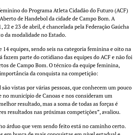
feminino do Programa Atleta Cidadão do Futuro (ACF)
º Aberto de Handebol da cidade de Campo Bom. A
1, 22 e 23 de abril, é chancelada pela Federação Gaúcha
to da modalidade no Estado.
 14 equipes, sendo seis na categoria feminina e oito na
já fazem parte do cotidiano das equipes do ACF e não foi
ertos de Campo Bom. O técnico da equipe feminina,
 importância da conquista na competição:
l são vistas por várias pessoas, que conhecem um pouco
e no município de Canoas e nos consideram um
melhor resultado, mas a soma de todas as forças é
s resultados nas próximas competições”, avaliou.
ho árduo que vem sendo feito está no caminho certo.
s em busca de mais conquistas em nível estadual e