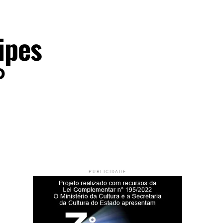
ipes
°
PUBLICIDADE