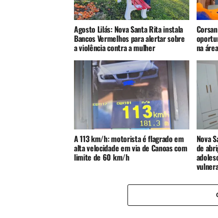
Agosto Lilás: Nova Santa Rita instala
Corsan
Bancos Vermelhos para alertar sobre
oportu
a violência contra a mulher
na áre
A 113 km/h: motorista é flagrado em
Nova S
alta velocidade em via de Canoas com
de abri
limite de 60 km/h
adoles
vulnera