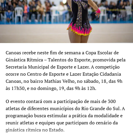
Centro de Esporte e Lazer CAIC – Avenida Dezessete de
Abril, 241, bairro Guajuviras;
Praça da Juventude Martin Luther King – Rua Romeu
Morsch, 844, bairro Harmonia;
Parque Esportivo Eduardo Gomes – Avenida Guilherme
Schell, 3600, bairro Fátima, com os Campos 1, 2 e 3.
Canoas recebe neste fim de semana a Copa Escolar de
Ginástica Rítmica – Talentos do Esporte, promovida pela
Secretaria Municipal de Esporte e Lazer. A competição
ocorre no Centro de Esporte e Lazer Estação Cidadania
Canoas, no bairro Mathias Velho, no sábado, 18, das 9h
às 17h30, e no domingo, 19, das 9h às 12h.
O evento contará com a participação de mais de 300
atletas de diferentes municípios do Rio Grande do Sul. A
programação busca estimular a prática da modalidade e
reunir atletas e equipes que participam do cenário da
ginástica rítmica no Estado.