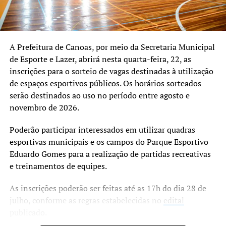
professor Marcelo Mendes, da escola de formação Futuro
Craque Academy, e a equipe de professores responsáveis
pelas aulas, destacaram a importância da parceria para a
realização da formação.
A Prefeitura de Canoas, por meio da Secretaria Municipal
de Esporte e Lazer, abrirá nesta quarta-feira, 22, as
O secretário Ely Silva ressaltou o sentimento de
inscrições para o sorteio de vagas destinadas à utilização
continuidade do trabalho desenvolvido pelo sindicato
de espaços esportivos públicos. Os horários sorteados
para manter a realização do curso profissionalizante,
serão destinados ao uso no período entre agosto e
considerado um legado das gestões anteriores.
novembro de 2026.
A organização informou que, em breve, será divulgado o
Poderão participar interessados em utilizar quadras
período da próxima edição do curso, que deverá seguir
esportivas municipais e os campos do Parque Esportivo
com a proposta de ampliar a capacitação e a qualificação
Eduardo Gomes para a realização de partidas recreativas
de profissionais voltados ao futebol de alto rendimento.
e treinamentos de equipes.
As inscrições poderão ser feitas até as 17h do dia 28 de
julho, conforme as regras estabelecidas no
edital
publicado.