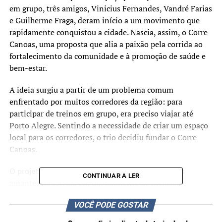
em grupo, três amigos, Vinicius Fernandes, Vandré Farias
e Guilherme Fraga, deram início a um movimento que
rapidamente conquistou a cidade. Nascia, assim, o Corre
Canoas, uma proposta que alia a paixão pela corrida ao
fortalecimento da comunidade e à promoção de saúde e
bem-estar.
A ideia surgiu a partir de um problema comum
enfrentado por muitos corredores da região: para
participar de treinos em grupo, era preciso viajar até
Porto Alegre. Sentindo a necessidade de criar um espaço
local para os corredores, o trio decidiu fundar o Corre
Canoas.
O projeto, que nasceu com o objetivo de reunir os
CONTINUAR A LER
amantes da corrida em um ambiente de inclusão e
motivação, foi rapidamente acolhido pela comunidade. A
VOCÊ PODE GOSTAR
cada edição, a participação cresce, e o evento se
consolidou como um ponto de encontro para quem busca