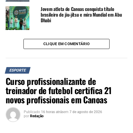
Jovem atleta de Canoas conquista título
Vinícius explica que a coordenação tem em média cerca
brasileiro de jiu-jítsu e mira Mundial em Abu
de 20 pessoas, que acompanham os participantes,
Dhabi
garantem a segurança do percurso e auxiliam quem está
começando.
CLIQUE EM COMENTÁRIO
“Temos um grupo no
whatsapp que é muito
ativo, pois as pessoas
ESPORTE
realmente formaram um
Curso profissionalizante de
laço. Há um sentimento de
treinador de futebol certifica 21
pertencimento”, ressalta
novos profissionais em Canoas
Vandré.
Publicado
16 horas atrás
em
7 de agosto de 2026
por
Redação
Agenda