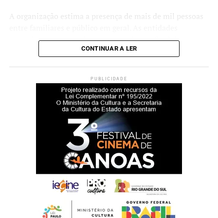
A organização estima a presença de mais de mil pessoas
entre familiares e público em geral. As entidades
esportivas com as maiores pontuações ao final da
CONTINUAR A LER
competição receberão troféus.
O secretário municipal de Esporte e Lazer, Luciano de
PUBLICIDADE
Oliveira, afirma que a realização do campeonato faz parte
das ações voltadas ao desenvolvimento esportivo no
município.
“Desenvolvemos um
trabalho contínuo ao longo
da semana com as atletas
que atualmente integram a
elite esportiva e competem
em nível estadual. É uma