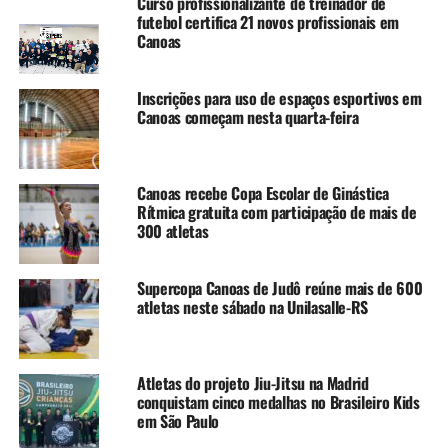
Curso profissionalizante de treinador de
uma atividade física em grupo e a troca de experiências.
futebol certifica 21 novos profissionais em
Canoas
Vinicius explica que era um desafio correr em grupo sem
ter esse espaço em Canoas. Mas quando iniciamos o
Inscrições para uso de espaços esportivos em
Corre, fomos instantaneamente abraçados pela
Canoas começam nesta quarta-feira
comunidade.
Com mais de 600 participantes ao longo de suas edições,
Canoas recebe Copa Escolar de Ginástica
o Corre Canoas tem se destacado não só pela adesão ao
Rítmica gratuita com participação de mais de
esporte, mas também por sua preocupação com a
300 atletas
solidariedade. Em cada encontro, é realizada uma
arrecadação de doações, que são direcionadas a ONGs e
Supercopa Canoas de Judô reúne mais de 600
causas sociais da cidade.
atletas neste sábado na Unilasalle-RS
Além disso, o Corre Canoas almeja colocar a cidade no
mapa do esporte. Inspirados por Porto Alegre, que se
Atletas do projeto Jiu-Jitsu na Madrid
consolidou como um polo de corrida no sul do Brasil, os
conquistam cinco medalhas no Brasileiro Kids
organizadores enxergam um grande potencial em
em São Paulo
Canoas.