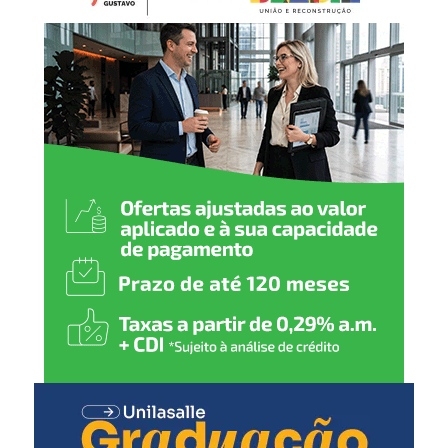
grande satisfação sediar
este campeonato e
consolidar Canoas como
uma verdadeira referência
no esporte”, destaca o
secretário municipal de
Esporte e Lazer, Luciano de
Oliveira.