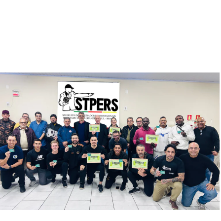
O próximo encontro do grupo será no domingo, dia 27 de
julho, no Capão do Corvo (Mal. Rondon, Canoas). As
atividades reúnem trajetos seguros de caminhada,
corridas de 3km e 6km.
TÓPICOS RELACIONADOS:
ATIVIDADE FÍSICA
CAMINHADA
CORRE CANOAS
CORRIDA
ESPORTE
A SEGUIR UP
Sesc Azenha e Batalhão da Polícia Militar realizam 1ª
edição da Corrida do BPM, em Canoas
NÃO SE ESQUEÇA
Quadra coberta da União dos Operários será reformada
com investimento de mais de R$ 400 mil