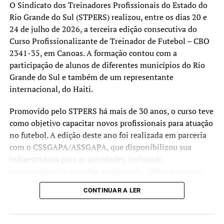
O Sindicato dos Treinadores Profissionais do Estado do
Rio Grande do Sul (STPERS) realizou, entre os dias 20 e
24 de julho de 2026, a terceira edição consecutiva do
Curso Profissionalizante de Treinador de Futebol – CBO
2341-35, em Canoas. A formação contou com a
participação de alunos de diferentes municípios do Rio
Grande do Sul e também de um representante
internacional, do Haiti.
Promovido pelo STPERS há mais de 30 anos, o curso teve
como objetivo capacitar novos profissionais para atuação
no futebol. A edição deste ano foi realizada em parceria
com o CSSGAPA/ASSGAPA, que disponibilizou sua
infraestrutura para as atividades, incluindo
estacionamento gratuito, restaurante, salões e campos
utilizados nas aulas teóricas e práticas.
CONTINUAR A LER
Ao final da capacitação, 21 participantes receberam a
certificação de treinadores profissionais de futebol. Entre