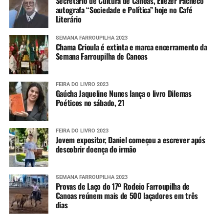
Secretário de Cultura de Canoas, Eliezer Pacheco
autografa “Sociedade e Política” hoje no Café
Literário
SEMANA FARROUPILHA 2023
Chama Crioula é extinta e marca encerramento da
Semana Farroupilha de Canoas
FEIRA DO LIVRO 2023
Gaúcha Jaqueline Nunes lança o livro Dilemas
Poéticos no sábado, 21
FEIRA DO LIVRO 2023
Jovem expositor, Daniel começou a escrever após
descobrir doença do irmão
SEMANA FARROUPILHA 2023
Provas de Laço do 17º Rodeio Farroupilha de
Canoas reúnem mais de 500 laçadores em três
dias