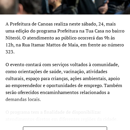
A SEGUIR UP
OT 50 anos – de militância por melhorias na saúde
NÃO SE ESQUEÇA
OT 50 anos – de engajamento em causas ambientais
A Prefeitura de Canoas realiza neste sábado, 24, mais
uma edição do programa Prefeitura na Tua Casa no bairro
Niterói. O atendimento ao público ocorrerá das 9h às
12h, na Rua Itamar Mattos de Maia, em frente ao número
323.
O evento contará com serviços voltados à comunidade,
como orientações de saúde, vacinação, atividades
culturais, espaço para crianças, ações ambientais, apoio
ao empreendedor e oportunidades de emprego. Também
serão oferecidos encaminhamentos relacionados a
demandas locais.
O programa tem a finalidade de disponibilizar
atendimentos diretos em diferentes regiões da cidade.