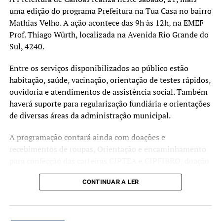
famílias que vivem em condições indignas na cidade, o
uma edição do programa Prefeitura na Tua Casa no bairro
número de pessoas sem uma moradia digna supera 70
Mathias Velho. A ação acontece das 9h às 12h, na EMEF
mil. Nosso compromisso é seguir fiscalizando o poder
Prof. Thiago Würth, localizada na Avenida Rio Grande do
público e cobrando soluções enquanto famílias
Sul, 4240.
continuarem sem receber atenção básica dos governos.
Estamos preparados para resistir nesta luta por mais 50
Entre os serviços disponibilizados ao público estão
anos se for necessário, mas nos comprometemos a
habitação, saúde, vacinação, orientação de testes rápidos,
trabalhar com força para que o problema se resolva muito
ouvidoria e atendimentos de assistência social. Também
antes disso.
haverá suporte para regularização fundiária e orientações
de diversas áreas da administração municipal.
A programação contará ainda com doações e
LEIA MAIS
recebimentos de roupas, Orientação e encaminhamento
para confecção das carteiras CIPTEA e CIPFIBRO, doação
OT 50 anos – “A ética é a medida
de mudas, banco de oportunidades, coleta de recicláveis,
exata do uso da razão a serviço de
CONTINUAR A LER
doação de livros, banco de oportunidades. Diversos
outros serviços estarão à disposição da comunidade ao
uma causa justa e digna”
longo da manhã.