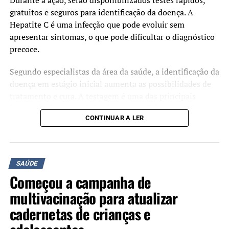
Após protesto, Prefeitura e Sindisaúde criam comissão de
gratuitos e seguros para identificação da doença. A
acompanhamento da Saúde em Canoas
Hepatite C é uma infecção que pode evoluir sem
apresentar sintomas, o que pode dificultar o diagnóstico
precoce.
Segundo especialistas da área da saúde, a identificação da
doença em estágio inicial aumenta as possibilidades de
tratamento e cura. A testagem é uma das principais
formas de detectar a infecção e encaminhar os pacientes
CONTINUAR A LER
para acompanhamento adequado.
A iniciativa é organizada pelos Rotary Clubs Canoas
Industrial, Canoas, Canoas Nordeste e Canoas
SAÚDE
Integração, com o objetivo de ampliar o acesso à
Começou a campanha de
informação e estimular a realização do diagnóstico.
multivacinação para atualizar
cadernetas de crianças e