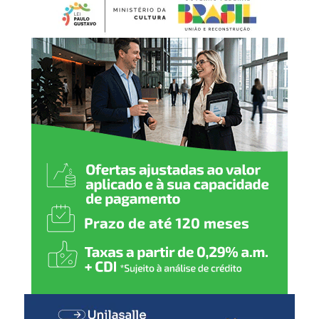
preventiva e temporária, com prazo de até 90 dias,
BCG (dose única)
conforme previsto na legislação. Durante esse período, os
produtos ficam impedidos de serem vendidos ou
Hepatite B (1
ª
dose)
utilizados até que a situação seja avaliada.
2 meses
:
Pentavalente (1ª dose)
Pólio (1ª dose)
Pneumocócica (1ª dose)
Rotavírus (1ª dose)
3 meses
:
Meningocócica C (1ª dose)
4 meses
:
Pentavalente (2ª dose)