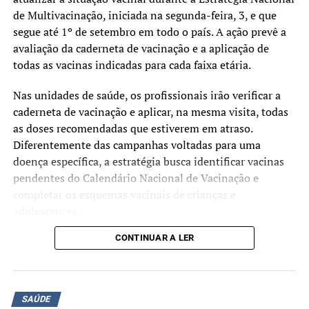
de Multivacinação, iniciada na segunda-feira, 3, e que
segue até 1º de setembro em todo o país. A ação prevê a
avaliação da caderneta de vacinação e a aplicação de
todas as vacinas indicadas para cada faixa etária.
Nas unidades de saúde, os profissionais irão verificar a
caderneta de vacinação e aplicar, na mesma visita, todas
as doses recomendadas que estiverem em atraso.
Diferentemente das campanhas voltadas para uma
doença específica, a estratégia busca identificar vacinas
pendentes do Calendário Nacional de Vacinação e
completar os esquemas vacinais de crianças e
adolescentes.
CONTINUAR A LER
Segundo o Ministério da Saúde, a mobilização tem como
objetivo ampliar as coberturas vacinais e facilitar o
acesso às vacinas oferecidas gratuitamente pelo Sistema
Único de Saúde (SUS). A atualização da caderneta
SAÚDE
contribui para a prevenção de doenças imunopreveníveis