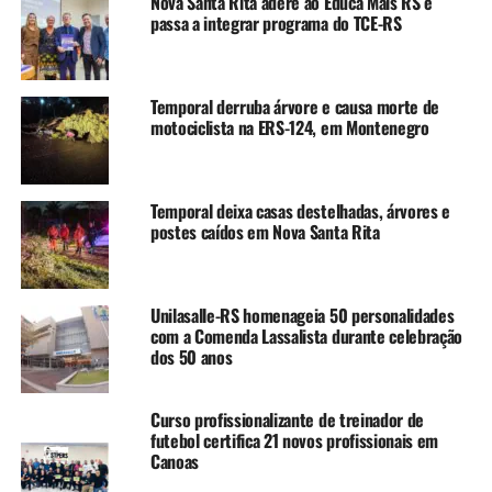
Nova Santa Rita adere ao Educa Mais RS e
dia 25 dos meses subsequentes.
passa a integrar programa do TCE-RS
De acordo com a Secretaria Municipal da Fazenda, os
valores em aberto somam R$ 5,63 milhões. São R$
Temporal derruba árvore e causa morte de
1.614.665,85 para os médicos que prestaram serviços em
motociclista na ERS-124, em Montenegro
regime de Pessoa Jurídica em dezembro no Hospital
Universitário, R$ 1.520.331.12 para os do Pronto-socorro
e R$ 2.498.000,00 para os médicos do Nossa Senhora das
Temporal deixa casas destelhadas, árvores e
Graças.
postes caídos em Nova Santa Rita
Grupo de trabalho
A Prefeitura propôs a criação de um grupo de trabalho,
Unilasalle-RS homenageia 50 personalidades
com a Comenda Lassalista durante celebração
formado por representantes das secretarias municipais
dos 50 anos
da Fazenda e Saúde, dos hospitais Nossa Senhora das
Graças, Universitário e Pronto-socorro e do Simers, para
avaliar as demandas dos médicos que atuam na cidade.
Curso profissionalizante de treinador de
futebol certifica 21 novos profissionais em
Canoas
“Nossa intenção é sempre o