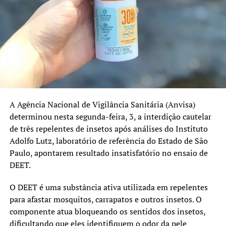
outros ainda apresentam índices abaixo dos 95%
recomendados.
No Rio Grande do Sul, as coberturas registradas em 2025
foram:
Pentavalente: 91%
Poliomielite: 91%
A Agência Nacional de Vigilância Sanitária (Anvisa)
Pneumocócica: 96%
determinou nesta segunda-feira, 3, a interdição cautelar
de três repelentes de insetos após análises do Instituto
Tríplice Viral: 95%
Adolfo Lutz, laboratório de referência do Estado de São
HPV e sarampo recebem atenção especial
Paulo, apontarem resultado insatisfatório no ensaio de
DEET.
Além da atualização das vacinas de rotina, a campanha
também reforça a importância da imunização contra o
O DEET é uma substância ativa utilizada em repelentes
HPV e o sarampo.
para afastar mosquitos, carrapatos e outros insetos. O
componente atua bloqueando os sentidos dos insetos,
O prazo da estratégia extraordinária de vacinação contra
dificultando que eles identifiquem o odor da pele