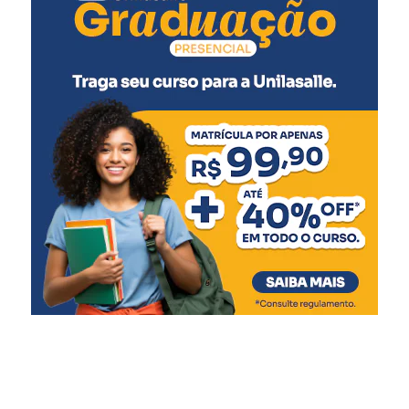
Pólio (2ª dose)
Pneumocócica (2ª dose)
Rotavírus (2ª dose)
5 meses
:
Meningocócica C (2ª dose)
6 meses
:
Pentavalente (3ª dose)
Pólio (3ª dose)
Influenza
Covid-19 (1ª dose)
7 meses
:
Covid-19 (2ª dose)