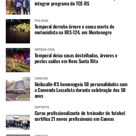
integrar programa do TCE-RS
Varicela (1ª dose)
Hepatite A (1ª dose)
POLICIAL
Temporal derruba árvore e causa morte de
4 anos
:
motociclista na ERS-124, em Montenegro
Tríplice bacteriana – DTP (2ª dose reforço)
Pólio (2ª dose reforço)
DEFESA CIVIL
Temporal deixa casas destelhadas, árvores e
postes caídos em Nova Santa Rita
A partir dos 7 anos
:
Difteria e Tétano –
dT
(3 doses, conforme histórico
CANOAS
Unilasalle-RS homenageia 50 personalidades com
vacinal)
a Comenda Lassalista durante celebração dos 50
anos
9 a 14 anos
:
ESPORTE
HPV (dose única)
Curso profissionalizante de treinador de futebol
certifica 21 novos profissionais em Canoas
10 a 14 anos
: