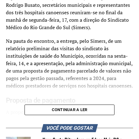
Rodrigo Busato, secretários municipais e representantes
dos três hospitais canoenses reuniram-se no final da
manhã de segunda-feira, 17, com a direção do Sindicato
Médico do Rio Grande do Sul (Simers).
Na pauta do encontro, a entrega, pelo Simers, de um
relatório preliminar das visitas do sindicato às
instituições de saúde do Município, ocorridas na sexta-
feira, 14, e a apresentação, pela administração municipal,
de uma proposta de pagamento parcelado de valores não
pagos pela gestão passada, referentes a 2024, para
médicos prestadores de serviços nos hospitais canoenses.
Proposta de pagamento
CONTINUAR A LER
A proposta da administração municipal é de que o
pagamento dos valores atrasados pelo governo anterior,
referentes ao mês de dezembro de 2024, seja feito em
VOCÊ PODE GOSTAR
seis prestações, a partir do dia 25 de março, e sempre no