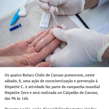
favoráveis ao diálogo. O
bom andamento do
trabalho dos médicos é
fundamental para que os
cidadãos tenham acesso a
um bom serviço”, disse
Matias.
TÓPICOS RELACIONADOS:
CANOAS
FEATURED
MÉDICOS
Os quatro Rotary Clubs de Canoas promovem, neste
PAGAMENTO
PREFEITURA DE CANOAS
SAÚDE
SIMERS
sábado, 8, uma ação de conscientização e prevenção à
A SEGUIR UP
Hepatite C. A atividade faz parte da campanha mundial
Médicos dos três hospitais de Canoas condicionam aceitar
Hepatite Zero e será realizada no Calçadão de Canoas,
pagamento de dezembro em parcelas à quitação em dia das
das 9h às 16h.
próximas remunerações
NÃO SE ESQUEÇA
Durante a ação, serão disponibilizados testes rápidos,