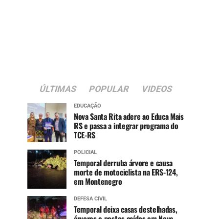
ÚLTIMAS
POPULAR
VIDEOS
EDUCAÇÃO
Nova Santa Rita adere ao Educa Mais
RS e passa a integrar programa do
TCE-RS
POLICIAL
Temporal derruba árvore e causa
morte de motociclista na ERS-124,
em Montenegro
DEFESA CIVIL
Temporal deixa casas destelhadas,
árvores e postes caídos em Nova