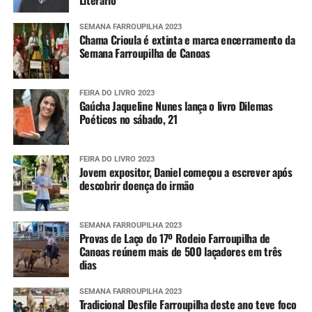
SEMANA FARROUPILHA 2023
Chama Crioula é extinta e marca encerramento da
Semana Farroupilha de Canoas
FEIRA DO LIVRO 2023
Gaúcha Jaqueline Nunes lança o livro Dilemas
Poéticos no sábado, 21
FEIRA DO LIVRO 2023
Jovem expositor, Daniel começou a escrever após
descobrir doença do irmão
SEMANA FARROUPILHA 2023
Provas de Laço do 17º Rodeio Farroupilha de
Canoas reúnem mais de 500 laçadores em três
dias
SEMANA FARROUPILHA 2023
Tradicional Desfile Farroupilha deste ano teve foco