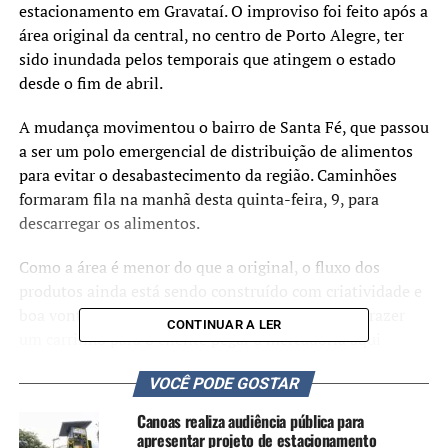
estacionamento em Gravataí. O improviso foi feito após a
área original da central, no centro de Porto Alegre, ter
sido inundada pelos temporais que atingem o estado
desde o fim de abril.
A mudança movimentou o bairro de Santa Fé, que passou
a ser um polo emergencial de distribuição de alimentos
para evitar o desabastecimento da região. Caminhões
formaram fila na manhã desta quinta-feira, 9, para
descarregar os alimentos.
Como a área é menor do que a original, o fluxo dos
produtos ainda está sendo construído com criatividade e
boa vontade. “O conselho que eu dou é a pessoa trazer
CONTINUAR A LER
um carrinho para o cliente pegar a mercadoria aqui
dentro, porque estamos com muita dificuldade de sair,
VOCÊ PODE GOSTAR
estamos só com um carro”.
Canoas realiza audiência pública para
No lugar da banca, entraram caixas e banquinhos e o
apresentar projeto de estacionamento