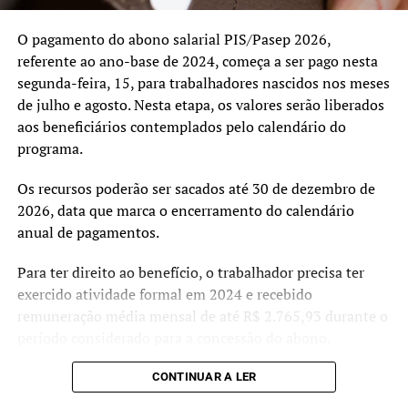
atualização tarifária segue os critérios previstos pela
agência reguladora, que avalia anualmente os custos
O pagamento do abono salarial PIS/Pasep 2026,
envolvidos na prestação do serviço de fornecimento de
referente ao ano-base de 2024, começa a ser pago nesta
energia.
segunda-feira, 15, para trabalhadores nascidos nos meses
de julho e agosto. Nesta etapa, os valores serão liberados
aos beneficiários contemplados pelo calendário do
programa.
Os recursos poderão ser sacados até 30 de dezembro de
2026, data que marca o encerramento do calendário
anual de pagamentos.
Para ter direito ao benefício, o trabalhador precisa ter
exercido atividade formal em 2024 e recebido
remuneração média mensal de até R$ 2.765,93 durante o
período considerado para a concessão do abono.
As informações sobre o banco responsável pelo
CONTINUAR A LER
pagamento, datas de liberação e valores disponíveis,