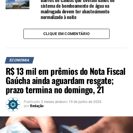
municípios atingidos.
sistema de bombeamento de água na
madrugada devem ter abastecimento
normalizado à noite
TÓPICOS RELACIONADOS:
CEASA
DESABASTECIMENTO
ESTACIONAMENTO
FEIRA
A SEGUIR UP
CLIQUE EM COMENTÁRIO
Em Canoas, 100 mil imóveis já recebem água
NÃO SE ESQUEÇA
Pacote do governo federal para mitigar efeitos da enchente
deve injetar R$ 50 bilhões no RS
ECONOMIA
R$ 13 mil em prêmios do Nota Fiscal
Gaúcha ainda aguardam resgate;
prazo termina no domingo, 21
Publicado
2 meses atrás
em
19 de junho de 2026
por
Redação