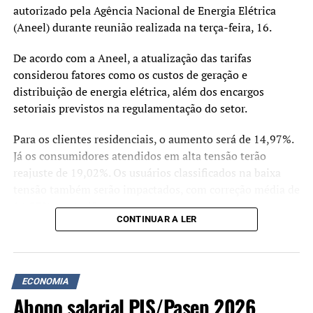
autorizado pela Agência Nacional de Energia Elétrica
(Aneel) durante reunião realizada na terça-feira, 16.
De acordo com a Aneel, a atualização das tarifas
considerou fatores como os custos de geração e
distribuição de energia elétrica, além dos encargos
setoriais previstos na regulamentação do setor.
Para os clientes residenciais, o aumento será de 14,97%.
Já os consumidores atendidos em alta tensão terão
reajuste de 19,02%. Os usuários classificados na baixa
tensão também serão impactados, com correção média de
14,93% nas tarifas.
CONTINUAR A LER
A RGE Sul é responsável pelo fornecimento de energia
para aproximadamente 3,19 milhões de unidades
consumidoras em diversas regiões do Rio Grande do Sul.
ECONOMIA
Abono salarial PIS/Pasep 2026
Segundo a Aneel, parte significativa do reajuste está