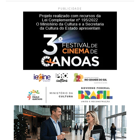
inclusive referentes a anos anteriores, podem ser
PUBLICIDADE
consultadas pelo aplicativo
Carteira de Trabalho Digital
e
pelo portal
Gov.br
.
Abono salarial 2026
De acordo com o Ministério do Trabalho e Emprego, a
expectativa é de que 26,9 milhões de trabalhadores
recebam o abono salarial em 2026. Ao todo, devem ser
destinados R$ 33,5 bilhões para o pagamento do
benefício.
Neste ano, o calendário do PIS/Pasep passou a adotar
datas fixas. Os depósitos serão efetuados sempre no dia
15 do mês correspondente ao mês de nascimento do
trabalhador. Quando a data coincidir com fins de semana
ou feriados, a liberação ocorrerá no primeiro dia útil
seguinte.