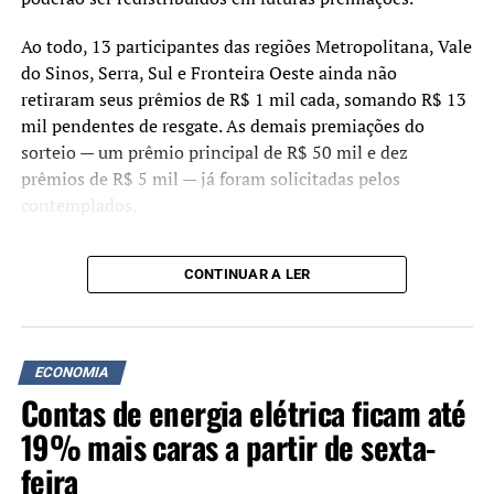
Ao todo, 13 participantes das regiões Metropolitana, Vale
do Sinos, Serra, Sul e Fronteira Oeste ainda não
retiraram seus prêmios de R$ 1 mil cada, somando R$ 13
mil pendentes de resgate. As demais premiações do
sorteio — um prêmio principal de R$ 50 mil e dez
prêmios de R$ 5 mil — já foram solicitadas pelos
contemplados.
Os participantes cadastrados no programa podem
CONTINUAR A LER
verificar se possuem valores disponíveis acessando o site
ou o aplicativo do Nota Fiscal Gaúcha. Após o login com a
conta gov.br, a consulta deve ser feita na aba “Meus
Prêmios”.
ECONOMIA
Contas de energia elétrica ficam até
O pagamento pode ser solicitado para conta bancária do
Banrisul ou por meio de Pix, desde que a chave
19% mais caras a partir de sexta-
cadastrada seja o CPF do contemplado. Embora a
feira
transferência não ocorra imediatamente, o valor é