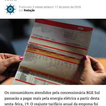
garantido após a formalização do pedido.
Publicado
2 meses atrás
em
17 de junho de 2026
por
Redação
Todos os cidadãos inscritos no programa que informam o
CPF na emissão de notas fiscais participam
automaticamente dos sorteios mensais. Conforme as
regras do NFG, o prazo para resgate é de 90 dias após a
homologação do resultado. No caso do sorteio 161, a
homologação ocorreu em 24 de março.
Os consumidores atendidos pela concessionária RGE Sul
passarão a pagar mais pela energia elétrica a partir desta
sexta-feira, 19. O reajuste tarifário anual da empresa foi