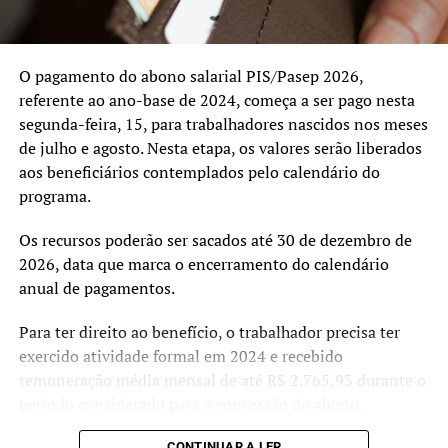
Com o novo reajuste, a distribuidora afirma que a
atualização tarifária segue os critérios previstos pela
agência reguladora, que avalia anualmente os custos
O pagamento do abono salarial PIS/Pasep 2026,
envolvidos na prestação do serviço de fornecimento de
referente ao ano-base de 2024, começa a ser pago nesta
energia.
segunda-feira, 15, para trabalhadores nascidos nos meses
de julho e agosto. Nesta etapa, os valores serão liberados
aos beneficiários contemplados pelo calendário do
programa.
Os recursos poderão ser sacados até 30 de dezembro de
2026, data que marca o encerramento do calendário
anual de pagamentos.
Para ter direito ao benefício, o trabalhador precisa ter
exercido atividade formal em 2024 e recebido
remuneração média mensal de até R$ 2.765,93 durante o
período considerado para a concessão do abono.
CONTINUAR A LER