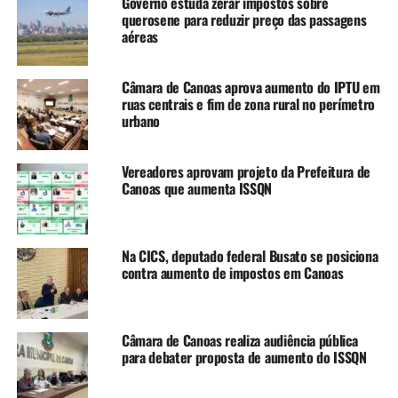
Governo estuda zerar impostos sobre
NÃO SE ESQUEÇA
querosene para reduzir preço das passagens
Decreto de emergência passa pelo Estado e vai à aprovação
aéreas
federal
Câmara de Canoas aprova aumento do IPTU em
ruas centrais e fim de zona rural no perímetro
urbano
Vereadores aprovam projeto da Prefeitura de
Canoas que aumenta ISSQN
Na CICS, deputado federal Busato se posiciona
contra aumento de impostos em Canoas
Câmara de Canoas realiza audiência pública
para debater proposta de aumento do ISSQN