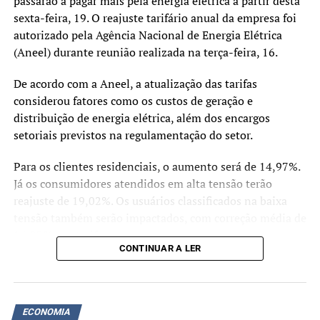
passarão a pagar mais pela energia elétrica a partir desta
sexta-feira, 19. O reajuste tarifário anual da empresa foi
autorizado pela Agência Nacional de Energia Elétrica
(Aneel) durante reunião realizada na terça-feira, 16.
De acordo com a Aneel, a atualização das tarifas
considerou fatores como os custos de geração e
distribuição de energia elétrica, além dos encargos
setoriais previstos na regulamentação do setor.
Para os clientes residenciais, o aumento será de 14,97%.
Já os consumidores atendidos em alta tensão terão
reajuste de 19,02%. Os usuários classificados na baixa
tensão também serão impactados, com correção média de
14,93% nas tarifas.
CONTINUAR A LER
A RGE Sul é responsável pelo fornecimento de energia
para aproximadamente 3,19 milhões de unidades
consumidoras em diversas regiões do Rio Grande do Sul.
ECONOMIA