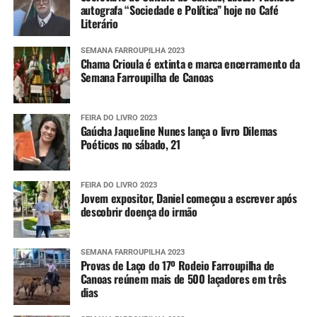
autografa “Sociedade e Política” hoje no Café
Literário
SEMANA FARROUPILHA 2023
Chama Crioula é extinta e marca encerramento da
Semana Farroupilha de Canoas
FEIRA DO LIVRO 2023
Gaúcha Jaqueline Nunes lança o livro Dilemas
Poéticos no sábado, 21
FEIRA DO LIVRO 2023
Jovem expositor, Daniel começou a escrever após
descobrir doença do irmão
SEMANA FARROUPILHA 2023
Provas de Laço do 17º Rodeio Farroupilha de
Canoas reúnem mais de 500 laçadores em três
dias