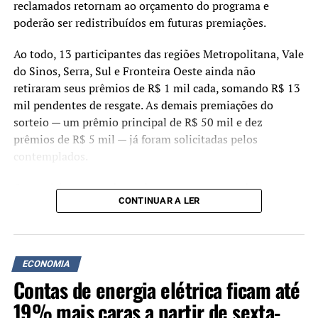
reclamados retornam ao orçamento do programa e
poderão ser redistribuídos em futuras premiações.
Ao todo, 13 participantes das regiões Metropolitana, Vale
do Sinos, Serra, Sul e Fronteira Oeste ainda não
retiraram seus prêmios de R$ 1 mil cada, somando R$ 13
mil pendentes de resgate. As demais premiações do
sorteio — um prêmio principal de R$ 50 mil e dez
prêmios de R$ 5 mil — já foram solicitadas pelos
contemplados.
Os participantes cadastrados no programa podem
CONTINUAR A LER
verificar se possuem valores disponíveis acessando o site
ou o aplicativo do Nota Fiscal Gaúcha. Após o login com a
conta gov.br, a consulta deve ser feita na aba “Meus
Prêmios”.
ECONOMIA
Contas de energia elétrica ficam até
O pagamento pode ser solicitado para conta bancária do
Banrisul ou por meio de Pix, desde que a chave
19% mais caras a partir de sexta-