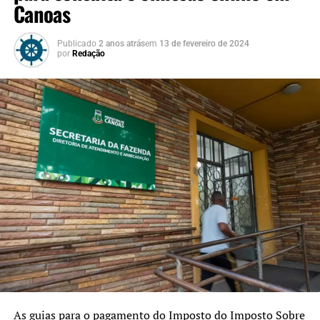
Canoas
Publicado
2 anos atrás
em
13 de fevereiro de 2024
por
Redação
As guias para o pagamento do Imposto do Imposto Sobre