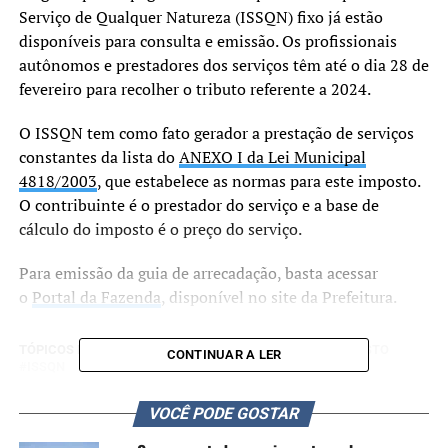
Serviço de Qualquer Natureza (ISSQN) fixo já estão
disponíveis para consulta e emissão. Os profissionais
autônomos e prestadores dos serviços têm até o dia 28 de
fevereiro para recolher o tributo referente a 2024.
O ISSQN tem como fato gerador a prestação de serviços
constantes da lista do
ANEXO I da Lei Municipal
4818/2003
, que estabelece as normas para este imposto.
O contribuinte é o prestador do serviço e a base de
cálculo do imposto é o preço do serviço.
Para emissão da guia de arrecadação, basta acessar
o
Portal da Fazenda
, disponível no site da Prefeitura.
TÓPICOS RELACIONADOS:
FEATURED
GUIAS
IMPOSTO
CONTINUAR A LER
ISSQN
A SEGUIR UP
VOCÊ PODE GOSTAR
Banco de Oportunidades tem mais de 540 vagas disponíveis