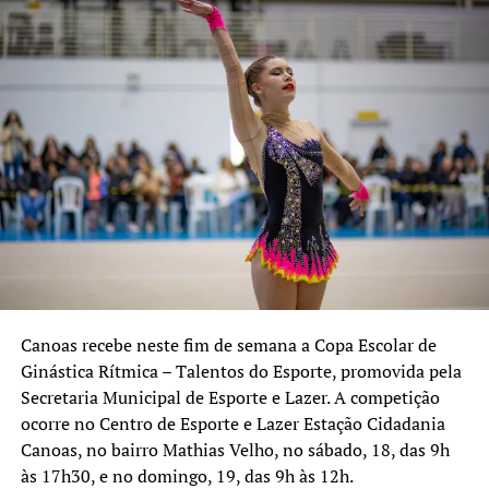
Centro de Esporte e Lazer São Luís – Rua Engenheiro
Rebouças, 1000, bairro São Luís;
Centro de Esporte e Lazer São Francisco – Rua
Candelária, 31, bairro Mathias Velho;
Centro de Esporte e Lazer São José – Rua João Leivas de
Carvalho, 541, bairro São José;
Centro de Esporte e Lazer CAIC – Avenida Dezessete de
Abril, 241, bairro Guajuviras;
Praça da Juventude Martin Luther King – Rua Romeu
Morsch, 844, bairro Harmonia;
Parque Esportivo Eduardo Gomes – Avenida Guilherme
Schell, 3600, bairro Fátima, com os Campos 1, 2 e 3.
Canoas recebe neste fim de semana a Copa Escolar de
Ginástica Rítmica – Talentos do Esporte, promovida pela
Secretaria Municipal de Esporte e Lazer. A competição
ocorre no Centro de Esporte e Lazer Estação Cidadania
Canoas, no bairro Mathias Velho, no sábado, 18, das 9h
às 17h30, e no domingo, 19, das 9h às 12h.