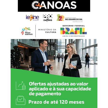
trabalho contínuo ao longo
da semana com as atletas
que atualmente integram a
elite esportiva e competem
em nível estadual. É uma
grande satisfação sediar
este campeonato e
consolidar Canoas como
uma verdadeira referência
no esporte”, destaca o
secretário municipal de
Esporte e Lazer, Luciano de
Oliveira.