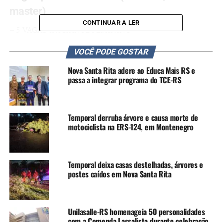
master)
CONTINUAR A LER
– 5 VAGAS INICIANTE FEMININO
– 10 VAGAS INICINATE MASCULINO
VOCÊ PODE GOSTAR
– 5 VAGAS AM FEMININO
– 15 VAGAS AM MASCULINO
Nova Santa Rita adere ao Educa Mais RS e
– 8 VAGAS MASTER MASCULINO
passa a integrar programa do TCE-RS
Vagas para o Brasileiro Sub-12
Temporal derruba árvore e causa morte de
– 3 VAGAS INFANTIL FEMININO
motociclista na ERS-124, em Montenegro
– 3 VAGAS INFANTIL MASCULINO
– 3 VAGAS MIRIM FEMININO
– 3 VAGAS MIRIM MASCULINO
Temporal deixa casas destelhadas, árvores e
postes caídos em Nova Santa Rita
Como participar
A participação no evento é livre para skatistas de
qualquer lugar do país ou do exterior, porém as vagas
Unilasalle-RS homenageia 50 personalidades
com a Comenda Lassalista durante celebração
para o Campeonato Brasileiro e o título de campeão