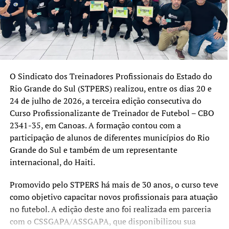
TÓPICOS RELACIONADOS:
CANOAS
COMEPTIÇÃO
ESPORTE
PARQUE EDUARDO GOMES
REGIÃO METROPOLITANA
RIO GRANDE DO SUL
RS
SKATE
SKATEPARK
A SEGUIR UP
Técnicos canoenses são convidados para participar dos
Jogos da Juventude em SP
O Sindicato dos Treinadores Profissionais do Estado do
Rio Grande do Sul (STPERS) realizou, entre os dias 20 e
NÃO SE ESQUEÇA
24 de julho de 2026, a terceira edição consecutiva do
FUTEBOL FEMININO: Ulbra Canoas é a nova casa do time
Curso Profissionalizante de Treinador de Futebol – CBO
feminino do Grêmio, que terá possibilidade de bolsas de
estudo
2341-35, em Canoas. A formação contou com a
participação de alunos de diferentes municípios do Rio
Grande do Sul e também de um representante
internacional, do Haiti.
Promovido pelo STPERS há mais de 30 anos, o curso teve
como objetivo capacitar novos profissionais para atuação
no futebol. A edição deste ano foi realizada em parceria
com o CSSGAPA/ASSGAPA, que disponibilizou sua