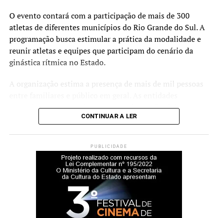
O evento contará com a participação de mais de 300
atletas de diferentes municípios do Rio Grande do Sul. A
programação busca estimular a prática da modalidade e
reunir atletas e equipes que participam do cenário da
ginástica rítmica no Estado.
A organização estima a presença de mais de mil pessoas
entre familiares e público em geral. As entidades
esportivas com as maiores pontuações ao final da
CONTINUAR A LER
competição receberão troféus.
O secretário municipal de Esporte e Lazer, Luciano de
PUBLICIDADE
Oliveira, afirma que a realização do campeonato faz parte
das ações voltadas ao desenvolvimento esportivo no
município.
“Desenvolvemos um