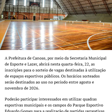
Frederico Westphalen, Lajeado e Pelotas, além do aluno
estrangeiro. A presença dos participantes impulsionou
setores como hotelaria, gastronomia e comércio.
O presidente do STPERS, Adão Alípio S. Reis, juntamente
com o secretário Ely Silva, o coordenador do curso,
professor Marcelo Mendes, da escola de formação Futuro
Craque Academy, e a equipe de professores responsáveis
pelas aulas, destacaram a importância da parceria para a
realização da formação.
A Prefeitura de Canoas, por meio da Secretaria Municipal
de Esporte e Lazer, abrirá nesta quarta-feira, 22, as
O secretário Ely Silva ressaltou o sentimento de
inscrições para o sorteio de vagas destinadas à utilização
continuidade do trabalho desenvolvido pelo sindicato
de espaços esportivos públicos. Os horários sorteados
para manter a realização do curso profissionalizante,
serão destinados ao uso no período entre agosto e
considerado um legado das gestões anteriores.
novembro de 2026.
A organização informou que, em breve, será divulgado o
Poderão participar interessados em utilizar quadras
período da próxima edição do curso, que deverá seguir
esportivas municipais e os campos do Parque Esportivo
com a proposta de ampliar a capacitação e a qualificação
Eduardo Gomes para a realização de partidas recreativas