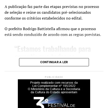
A publicação faz parte das etapas previstas no processo
A secretária municipal de Desenvolvimento Social,
de seleção e reúne os candidatos pré-selecionados
Solange Lewandoski Laubine, destacou que a nova sede
conforme os critérios estabelecidos no edital.
oferece melhores condições para o atendimento e para o
O prefeito Rodrigo Battistella afirmou que o processo
trabalho das equipes responsáveis pelo acolhimento.
está sendo conduzido de acordo com as regras previstas.
“O acolhimento
“Estamos trabalhando para
institucional exige uma
garantir que todas as
estrutura adequada e um
etapas do programa sejam
CONTINUAR A LER
ambiente que transmita
realizadas com seriedade,
cuidado e segurança. Este
transparência e respeito
PUBLICIDADE
novo espaço amplia nossa
aos critérios definidos em
capacidade de atendimento
edital. Nosso compromisso
e garante mais qualidade
é assegurar um processo
de vida às crianças e