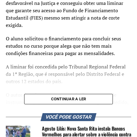
desfavorável na Justiça e conseguiu obter uma liminar
que garante seu acesso ao Fundo de Financiamento
Estudantil (FIES) mesmo sem atingir a nota de corte
exigida.
O aluno solicitou o financiamento para concluir seus
estudos no curso porque alega que não tem mais
condições financeiras para pagar as mensalidades.
A liminar foi concedida pelo Tribunal Regional Federal
da 1ª Região, que é responsável pelo Distrito Federal e
outros 12 estados do país.
O autor da ação recorreu por meio de um agravo de
CONTINUAR A LER
instrumento, após a Justiça Federal ter negado o pedido,
em primeira instância, apresentado junto com a ação que
solicita o FIES.
VOCÊ PODE GOSTAR
Agosto Lilás: Nova Santa Rita instala Bancos
Com a decisão, o relator da liminar, desembargador
Vermelhos para alertar sobre a violência contra