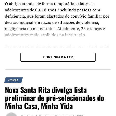
O abrigo atende, de forma temporária, crianças e
adolescentes de 0 a 18 anos, incluindo pessoas com
deficiência, que foram afastados do convívio familiar por
decisão judicial em razão de situações de violência,
negligência ou maus-tratos. Atualmente, 23 crianças e
adolescentes estão acolhidos na instituição.
Segundo a administração municipal, a nova estrutura foi
planejada para oferecer ambientes mais amplos,
CONTINUAR A LER
acessíveis e adequados às necessidades dos acolhidos e
das equipes que atuam no serviço.
Durante a cerimônia de inauguração, o prefeito Rodrigo
GERAL
Battistella afirmou que a entrega da nova sede representa
Nova Santa Rita divulga lista
um reforço na estrutura da rede de proteção à infância e à
adolescência.
preliminar de pré-selecionados do
Minha Casa, Minha Vida
“Hoje entregamos muito