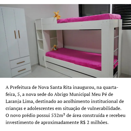
A previsão é de que a iniciativa seja ampliada para as 19
escolas municipais e três escolas estaduais do município.
Segundo os dados informados pelo coletivo, o Rio
Grande do Sul registra atualmente 43 casos de
feminicídio. A proposta dos Bancos Vermelhos é
contribuir para a sensibilização da população e reforçar o
debate sobre a prevenção da violência contra as
mulheres.
A Prefeitura de Nova Santa Rita inaugurou, na quarta-
feira, 5, a nova sede do Abrigo Municipal Meu Pé de
Laranja Lima, destinado ao acolhimento institucional de
crianças e adolescentes em situação de vulnerabilidade.
O novo prédio possui 532m² de área construída e recebeu
investimento de aproximadamente R$ 2 milhões.