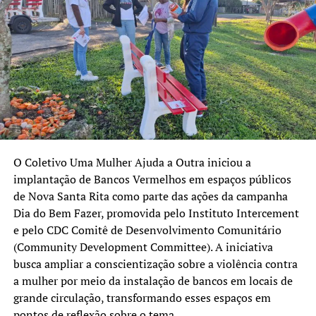
critério da nota de corte, sequer exige que seja realizado
o Enem.
“Essas limitações foram criadas por meio de portaria com
o objetivo de limitar o cesso dos estudantes ao FIES. No
entanto, essa limitação não poderia ter sido realizada por
meio de portarias, tendo em vista que o financiamento
estudantil foi criado por meio de uma lei e deveria ser
alterado também por uma lei.”, esclarece Rodrigues.
O Coletivo Uma Mulher Ajuda a Outra iniciou a
implantação de Bancos Vermelhos em espaços públicos
TÓPICOS RELACIONADOS:
CANOAS
EDUCAÇÃO
FEATURED
FIES
MEDICINA
RIO GRANDE DO SUL
RS
TRF4
ULBRA
de Nova Santa Rita como parte das ações da campanha
Dia do Bem Fazer, promovida pelo Instituto Intercement
A SEGUIR UP
Pedagoga formada em Canoas aplica aprendizado na
e pelo CDC Comitê de Desenvolvimento Comunitário
França
(Community Development Committee). A iniciativa
busca ampliar a conscientização sobre a violência contra
NÃO SE ESQUEÇA
Secretaria de Esporte e Lazer está atendendo em novo
a mulher por meio da instalação de bancos em locais de
endereço
grande circulação, transformando esses espaços em
pontos de reflexão sobre o tema.