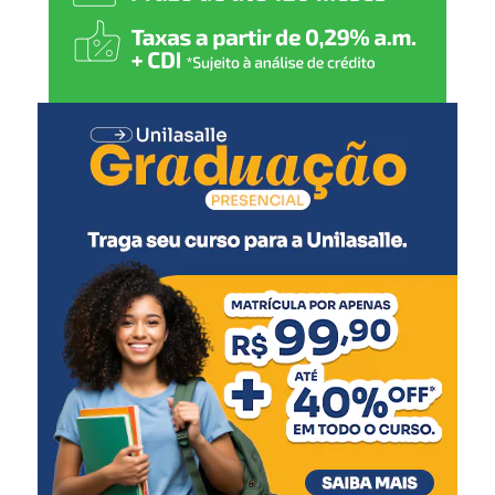
publicação da relação final.
institucional.
Todo o processo está sendo
conduzido de forma
técnica, transparente e
conforme as regras
estabelecidas no edital,
garantindo igualdade de
condições a todos os
participantes”, afirmou.
Os candidatos poderão apresentar recursos nos dias 4 e 5
de agosto, conforme as orientações previstas no edital.
Após esse período, a análise e o julgamento dos recursos
ocorrerão entre os dias 6 e 12 de agosto. A publicação da