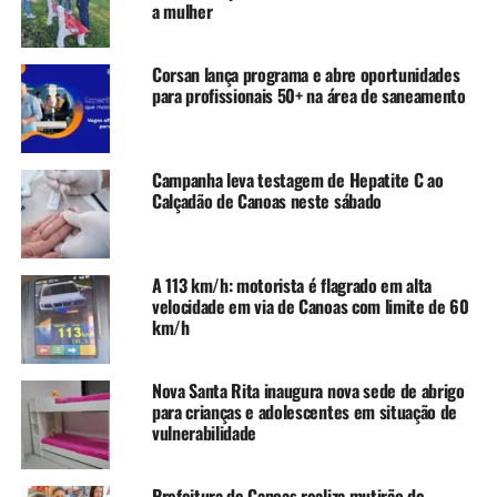
Souza Prudente, determinou que a União, Caixa
a mulher
Econômica Federal e o Fundo Nacional de
Desenvolvimento da Educação (FNDE) – mantenedor do
Corsan lança programa e abre oportunidades
FIES – adotem as providências necessárias para
para profissionais 50+ na área de saneamento
concessão do financiamento. A liminar foi concedida no
fim de maio.
Campanha leva testagem de Hepatite C ao
No despacho, o magistrado aceitou os argumentos do
Calçadão de Canoas neste sábado
autor, de que não consegue mais arcar sozinho com os
custos do curso. O desembargador destacou que deferiu o
pedido de liminar sob alegação de “garantia fundamental
A 113 km/h: motorista é flagrado em alta
assegurada em nossa Constituição Federal”.
velocidade em via de Canoas com limite de 60
km/h
O estudante conseguiu chegar até o 4º semestre da
faculdade de Medicina. No processo, o autor alegou ainda
Nova Santa Rita inaugura nova sede de abrigo
que não tem condições financeiras de pagar pelo curso,
para crianças e adolescentes em situação de
sem causar prejuízo ao próprio sustento.
vulnerabilidade
“É uma decisão extremamente importante não só porque
garante a continuidade do aluno na faculdade, mas
Prefeitura de Canoas realiza mutirão de