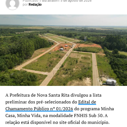
mais do que um prédio.
Publicado
1 dia atrás
em
5 de agosto de 2026
por
Redação
Estamos oferecendo um
espaço preparado para
acolher nossas crianças e
adolescentes com
dignidade, respeito e
segurança. Cada ambiente
foi pensado para
proporcionar conforto e
contribuir para um
atendimento cada vez mais
A Prefeitura de Nova Santa Rita divulgou a lista
preliminar dos pré-selecionados do
Edital de
humanizado, fortalecendo a
Chamamento Público nº 01/2026
do programa Minha
rede de proteção de Nova
Casa, Minha Vida, na modalidade FNHIS Sub 50. A
Santa Rita”, declarou.
relação está disponível no site oficial do município.