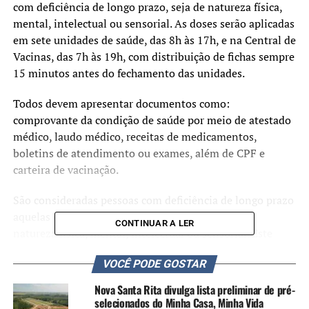
com deficiência de longo prazo, seja de natureza física,
mental, intelectual ou sensorial. As doses serão aplicadas
em sete unidades de saúde, das 8h às 17h, e na Central de
Vacinas, das 7h às 19h, com distribuição de fichas sempre
15 minutos antes do fechamento das unidades.
Todos devem apresentar documentos como:
comprovante da condição de saúde por meio de atestado
médico, laudo médico, receitas de medicamentos,
boletins de atendimento ou exames, além de CPF e
carteira de vacinação.
São consideradas pessoas com deficiência de longo prazo
aquelas que têm impedimento de longo prazo de
CONTINUAR A LER
natureza física, mental, intelectual ou sensorial. Este
grupo são aqueles que, em interação com uma ou mais
VOCÊ PODE GOSTAR
barreiras, podem obstruir sua participação plena e efetiva
na sociedade com as demais pessoas. Confira abaixo mais
Nova Santa Rita divulga lista preliminar de pré-
detalhes:
selecionados do Minha Casa, Minha Vida