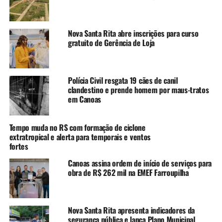
Limitação motora que cause grande dificuldade ou
incapacidade de subir escadas;
Nova Santa Rita abre inscrições para curso
● Indivíduos com grande dificuldade ou
gratuito de Gerência de Loja
incapacidade de ouvir, mesmo com uso de
aparelho auditivo;
● Indivíduos com grande dificuldade ou
Polícia Civil resgata 19 cães de canil
incapacidade de enxergar, mesmo com uso de
clandestino e prende homem por maus-tratos
em Canoas
óculos;
● Indivíduos com alguma deficiência intelectual
permanente que limite as suas atividades
Tempo muda no RS com formação de ciclone
extratropical e alerta para temporais e ventos
habituais.
fortes
Unidades que aplicam doses da bivalente
Canoas assina ordem de início de serviços para
De segunda a sexta-feira, das 8h às 17h (com distribuição
obra de R$ 262 mil na EMEF Farroupilha
de senha até 16h45).
CAIC
– Avenida Dezessete de Abril, 241 – Guajuviras
Nova Santa Rita apresenta indicadores da
Harmonia –
Rua Machado de Assis, 201
segurança pública e lança Plano Municipal