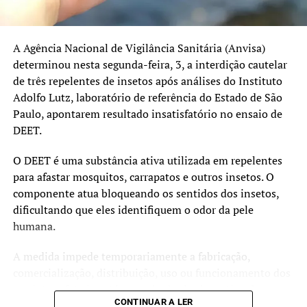
Pentavalente: 91%
Poliomielite: 91%
A Agência Nacional de Vigilância Sanitária (Anvisa)
Pneumocócica: 96%
determinou nesta segunda-feira, 3, a interdição cautelar
de três repelentes de insetos após análises do Instituto
Tríplice Viral: 95%
Adolfo Lutz, laboratório de referência do Estado de São
HPV e sarampo recebem atenção especial
Paulo, apontarem resultado insatisfatório no ensaio de
DEET.
Além da atualização das vacinas de rotina, a campanha
também reforça a importância da imunização contra o
O DEET é uma substância ativa utilizada em repelentes
HPV e o sarampo.
para afastar mosquitos, carrapatos e outros insetos. O
componente atua bloqueando os sentidos dos insetos,
O prazo da estratégia extraordinária de vacinação contra
dificultando que eles identifiquem o odor da pele
o HPV foi ampliado até 31 de dezembro de 2026 para
humana.
adolescentes de 15 a 19 anos que ainda não receberam a
dose. A vacina protege contra infecções pelo vírus HPV,
A medida impede temporariamente a fabricação,
responsável por diversos tipos de câncer, incluindo o
comercialização, distribuição, uso ou funcionamento dos
câncer do colo do útero.
produtos afetados até a conclusão das investigações e a
CONTINUAR A LER
adequação às normas sanitárias.