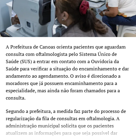
Pentavalente (1ª dose)
Pólio (1ª dose)
Pneumocócica (1ª dose)
Rotavírus (1ª dose)
A Prefeitura de Canoas orienta pacientes que aguardam
3 meses
:
consulta com oftalmologista pelo Sistema Único de
Meningocócica C (1ª dose)
Saúde (SUS) a entrar em contato com a Ouvidoria da
Saúde para verificar a situação do encaminhamento e dar
4 meses
:
andamento ao agendamento. O aviso é direcionado a
moradores que já possuem encaminhamento para a
Pentavalente (2ª dose)
especialidade, mas ainda não foram chamados para a
Pólio (2ª dose)
consulta.
Pneumocócica (2ª dose)
Segundo a prefeitura, a medida faz parte do processo de
Rotavírus (2ª dose)
regularização da fila de consultas em oftalmologia. A
administração municipal solicita que os pacientes
5 meses
:
atualizem as informações para que seja possível dar