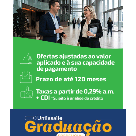
12 meses
:
Pneumocócica (reforço)
Meningocócica ACWY (dose única)
Tríplice viral (1ª dose)
15 meses
:
Tríplice bacteriana – DTP (1ª dose reforço)
Pólio (1ª dose reforço)
Tríplice viral (2ª dose)
Varicela (1ª dose)
Hepatite A (1ª dose)
4 anos
:
Tríplice bacteriana – DTP (2ª dose reforço)