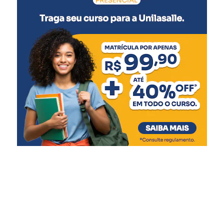
Pólio (2ª dose reforço)
A partir dos 7 anos
:
Difteria e Tétano –
dT
(3 doses, conforme histórico
vacinal)
9 a 14 anos
:
HPV (dose única)
10 a 14 anos
:
Dengue (2 doses, com intervalo de 3 meses entre
as doses)
11 a 14 anos
:
Meningo ACWY (dose única)