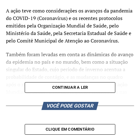
A ação teve como considerações os avanços da pandemia
do COVID-19 (Coronavírus) e os recentes protocolos
emitidos pela Organização Mundial de Saúde, pelo
Ministério da Saúde, pela Secretaria Estadual de Saúde e
pelo Comitê Municipal de Atenção ao Coronavírus.
Também foram levadas em conta as dinâmicas do avanço
da epidemia no país e no mundo, bem como a situação
singular do Estado, cujo período de inverno acentua a
probabilidade de contágio, e as mudanças no quadro
após o reconhecimento da pandemia pela Organização
CONTINUAR A LER
Mundial de Saúde; além dos impactos econômicos nas
empresas e na sociedade em geral que vem ocorrendo
VOCÊ PODE GOSTAR
com os avanços da pandemia do COVID-19
(Coronavírus).
Contudo, a administração municipal informou incentivar
CLIQUE EM COMENTÁRIO
que o contribuinte proceda a quitação de seus Impostos,