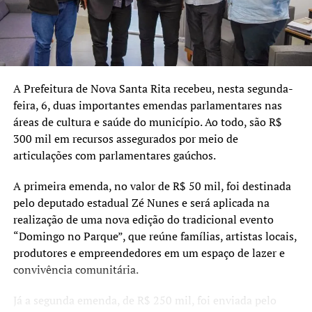
A SEGUIR UP
Câmara apresenta Metas Fiscais do 2º Quadrimestre de
2020
NÃO SE ESQUEÇA
Júlio da Rádio assume como vereador de Nova Santa Rita
A Prefeitura de Nova Santa Rita recebeu, nesta segunda-
feira, 6, duas importantes emendas parlamentares nas
áreas de cultura e saúde do município. Ao todo, são R$
300 mil em recursos assegurados por meio de
articulações com parlamentares gaúchos.
A primeira emenda, no valor de R$ 50 mil, foi destinada
pelo deputado estadual Zé Nunes e será aplicada na
realização de uma nova edição do tradicional evento
“Domingo no Parque”, que reúne famílias, artistas locais,
produtores e empreendedores em um espaço de lazer e
convivência comunitária.
Já a segunda emenda, de R$ 250 mil, foi enviada pelo