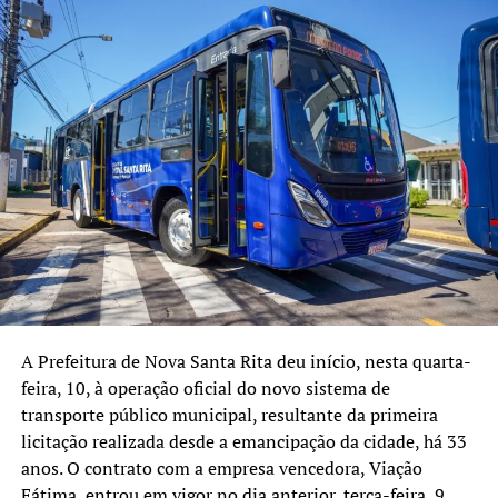
atrair investimentos e
salvar vidas, reduzindo o
tráfego pesado dentro das
cidades.”
O secretário de Desenvolvimento Urbano, Juliano
Furquim, destacou o impacto econômico da medida.
“A confirmação da rubrica
orçamentária é a segurança
que precisávamos. Isso
A Prefeitura de Nova Santa Rita deu início, nesta quarta-
abre caminho para que
feira, 10, à operação oficial do novo sistema de
Nova Santa Rita siga
transporte público municipal, resultante da primeira
licitação realizada desde a emancipação da cidade, há 33
consolidando sua vocação
anos. O contrato com a empresa vencedora, Viação
Fátima, entrou em vigor no dia anterior, terça-feira, 9,