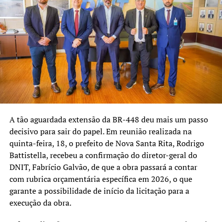
chegam em boa hora,
fortalecendo duas áreas
essenciais: a cultura, que
une e inspira a comunidade,
e a saúde, que é prioridade
para o nosso governo.”
O secretário de Cultura e Turismo, Vagner Silva, também
A tão aguardada extensão da BR-448 deu mais um passo
destacou a importância da emenda destinada por Zé
decisivo para sair do papel. Em reunião realizada na
Nunes:
quinta-feira, 18, o prefeito de Nova Santa Rita, Rodrigo
Battistella, recebeu a confirmação do diretor-geral do
“O ‘Domingo no Parque’ é
DNIT, Fabrício Galvão, de que a obra passará a contar
com rubrica orçamentária específica em 2026, o que
um projeto que nasceu para
garante a possibilidade de início da licitação para a
aproximar as pessoas,
execução da obra.
valorizar os artistas locais