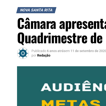
NOVA SANTA RITA
Câmara apresenta
Quadrimestre de
Publicado
6 anos atrás
em
11 de setembro de 202
por
Redação