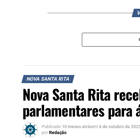
V
NOVA SANTA RITA
Nova Santa Rita rec
parlamentares para á
Publicado
10 meses atrás
em
6 de outubro de 202
por
Redação