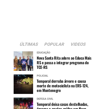
ÚLTIMAS
POPULAR
VIDEOS
EDUCAÇÃO
Nova Santa Rita adere ao Educa Mais
RS e passa a integrar programa do
TCE-RS
POLICIAL
Temporal derruba árvore e causa
morte de motociclista na ERS-124,
em Montenegro
DEFESA CIVIL
Temporal deixa casas destelhadas,
árvores e postes caídos em Nova