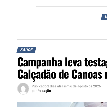
V
SAÚDE
Campanha leva testa
Calçadão de Canoas 
Publicado
2 dias atrás
em
6 de agosto de 2026
por
Redação