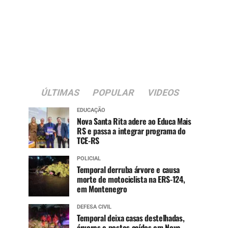
ÚLTIMAS
POPULAR
VIDEOS
EDUCAÇÃO
Nova Santa Rita adere ao Educa Mais
RS e passa a integrar programa do
TCE-RS
POLICIAL
Temporal derruba árvore e causa
morte de motociclista na ERS-124,
em Montenegro
DEFESA CIVIL
Temporal deixa casas destelhadas,
árvores e postes caídos em Nova