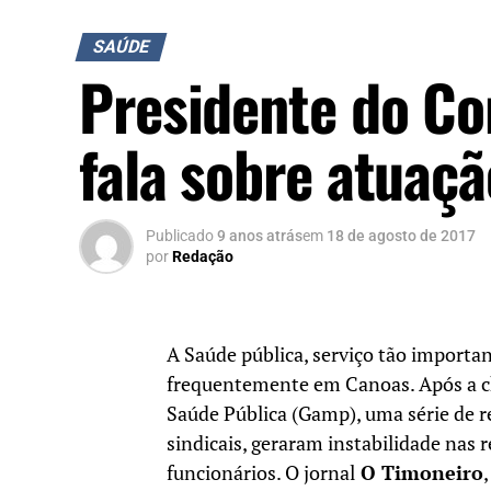
SAÚDE
Presidente do Co
fala sobre atuaç
Publicado
9 anos atrás
em
18 de agosto de 2017
por
Redação
A Saúde pública, serviço tão importan
frequentemente em Canoas. Após a ch
Saúde Pública (Gamp), uma série de r
sindicais, geraram instabilidade nas 
funcionários. O jornal
O Timoneiro