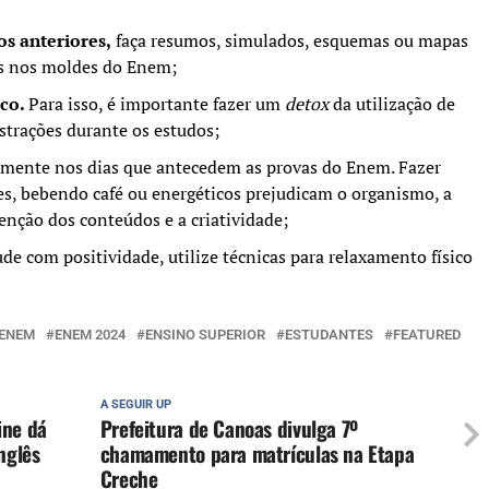
s anteriores,
faça resumos, simulados, esquemas ou mapas
es nos moldes do Enem;
oco.
Para isso, é importante fazer um
detox
da utilização de
istrações durante os estudos;
lmente nos dias que antecedem as provas do Enem. Fazer
s, bebendo café ou energéticos prejudicam o organismo, a
enção dos conteúdos e a criatividade;
ude com positividade, utilize técnicas para relaxamento físico
ENEM
ENEM 2024
ENSINO SUPERIOR
ESTUDANTES
FEATURED
A SEGUIR UP
ine dá
Prefeitura de Canoas divulga 7º
nglês
chamamento para matrículas na Etapa
Creche