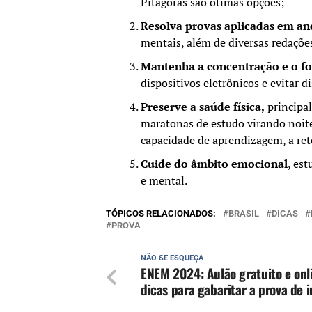
Pitágoras são ótimas opções;
Resolva provas aplicadas em ano
mentais, além de diversas redaçõ
Mantenha a concentração e o f
dispositivos eletrônicos e evitar d
Preserve a saúde física,
principa
maratonas de estudo virando noite
capacidade de aprendizagem, a ret
Cuide do âmbito emocional
, est
e mental.
TÓPICOS RELACIONADOS:
BRASIL
DICAS
PROVA
NÃO SE ESQUEÇA
ENEM 2024: Aulão gratuito e onl
dicas para gabaritar a prova de i