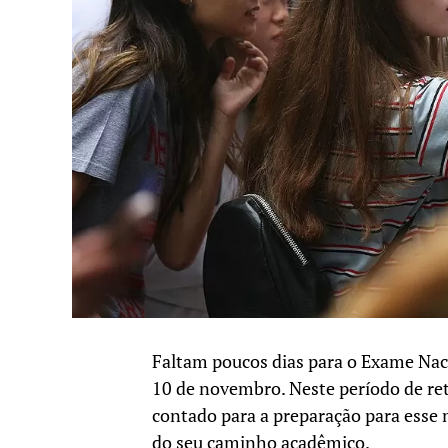
Faltam poucos dias para o Exame Nac
10 de novembro. Neste período de ret
contado para a preparação para esse 
do seu caminho acadêmico.