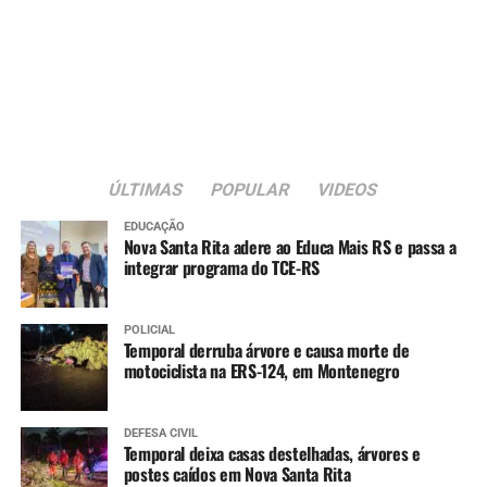
Educação Física do
primeiro ao nono ano e
muitos deles realizam
atividades físicas somente
na escola. A revitalização
da quadra será fundamental
ÚLTIMAS
POPULAR
VIDEOS
para que tenham mais
EDUCAÇÃO
Nova Santa Rita adere ao Educa Mais RS e passa a
qualidade nas aulas. Além
integrar programa do TCE-RS
disso, a questão da
acessibilidade é muito
POLICIAL
Temporal derruba árvore e causa morte de
importante, já que temos
motociclista na ERS-124, em Montenegro
alunos cadeirantes que
também participam das
DEFESA CIVIL
Temporal deixa casas destelhadas, árvores e
aulas de educação física e
postes caídos em Nova Santa Rita