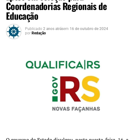
Coordenadorias Regionais de
Educação
Publicado
2 anos atrás
em
16 de outubro de 2024
por
Redação
O governo do Estado divulgou, nesta quarta-feira, 16, a