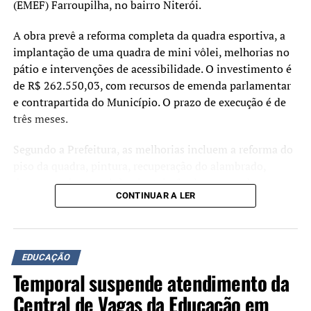
estudantes no centro das
(EMEF) Farroupilha, no bairro Niterói.
decisões.”
A obra prevê a reforma completa da quadra esportiva, a
implantação de uma quadra de mini vôlei, melhorias no
pátio e intervenções de acessibilidade. O investimento é
A secretária municipal de Educação, Margarete Ferretti,
de R$ 262.550,03, com recursos de emenda parlamentar
também comentou a participação do município no
e contrapartida do Município. O prazo de execução é de
programa.
três meses.
“Nossa rede vem
Segundo a Prefeitura, as melhorias incluem a reforma do
construindo uma trajetória
piso da quadra, pintura, recuperação do alambrado,
drenagem do parquinho, instalação de mesas e bancos,
de importantes avanços, e
CONTINUAR A LER
adequação das calçadas para acessibilidade e a
o Educa Mais RS chega para
requalificação do pátio coberto. Ao todo, serão realizadas
somar a esse processo.
intervenções em uma área de 378,9 metros quadrados.
Teremos ainda mais
EDUCAÇÃO
Durante o ato de assinatura, o prefeito Airton Souza
Temporal suspende atendimento da
instrumentos para
afirmou que a qualificação da estrutura escolar faz parte
dos investimentos na rede municipal de ensino.
Central de Vagas da Educação em
acompanhar indicadores,