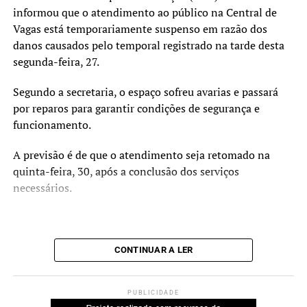
informou que o atendimento ao público na Central de
Com a assinatura do termo, Nova Santa Rita formalizou a
Vagas está temporariamente suspenso em razão dos
O vice-prefeito Rodrigo Busato destacou que a obra deve
adesão ao programa.
danos causados pelo temporal registrado na tarde desta
contribuir para as atividades desenvolvidas na escola.
segunda-feira, 27.
“Essa intervenção vai muito
Segundo a secretaria, o espaço sofreu avarias e passará
além da infraestrutura.
por reparos para garantir condições de segurança e
Estamos criando um
funcionamento.
ambiente mais acolhedor,
A previsão é de que o atendimento seja retomado na
acessível e adequado para o
quinta-feira, 30, após a conclusão dos serviços
necessários.
desenvolvimento das
atividades pedagógicas,
esportivas e de
CONTINUAR A LER
convivência.”
PUBLICIDADE