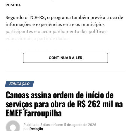
ensino.
Segundo o TCE-RS, o programa também prevê a troca de
informações e experiências entre os municípios
participantes e o acompanhamento das políticas
educacionais a partir de dados.
O prefeito Rodrigo Battistella afirmou que a adesão ao
programa deverá contribuir para o planejamento das
CONTINUAR A LER
ações na área da educação.
“Cada avanço na educação
EDUCAÇÃO
representa uma
Canoas assina ordem de início de
oportunidade a mais para
serviços para obra de R$ 262 mil na
nossas crianças e jovens.
EMEF Farroupilha
Ao aderirmos ao Educa
Publicado
5 dias atrás
em
5 de agosto de 2026
Mais RS, reafirmamos que
por
Redação