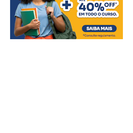
das calçadas. Também
teremos a reforma do pátio
coberto para adaptação de
uma quadra de mini vôlei,
além da reforma da quadra
poliesportiva, com novo
piso, pintura e recuperação
do alambrado.”
A diretora da EMEF Farroupilha, Juliana Volcanoglo
Biehl, afirmou que a obra terá impacto na rotina dos 460
estudantes atendidos pela escola, entre eles 70 alunos de
inclusão.
“Nossos alunos praticam