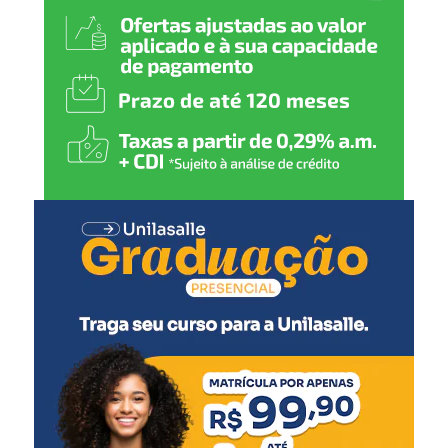
alunos possam participar
das atividades com
segurança, conforto e
autonomia.”
A secretária-adjunta de Projetos e Captação de Recursos,
Jerusa Mattos, detalhou as intervenções previstas.
“Serão realizadas reformas
para qualificar o pátio
escolar, a drenagem do
parquinho, implantação de
mobiliários como mesas e
bancos e a acessibilidade