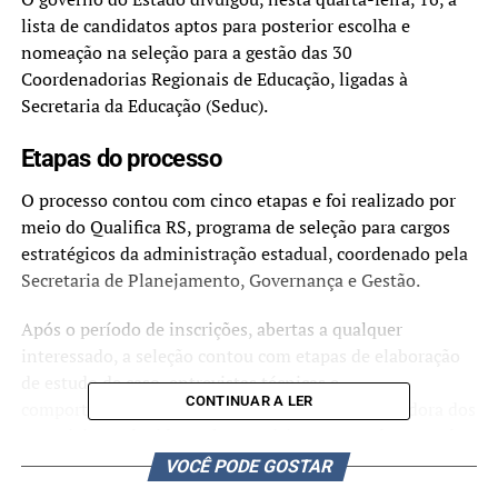
lista de candidatos aptos para posterior escolha e
nomeação na seleção para a gestão das 30
Coordenadorias Regionais de Educação, ligadas à
Secretaria da Educação (Seduc).
Etapas do processo
O processo contou com cinco etapas e foi realizado por
meio do Qualifica RS, programa de seleção para cargos
estratégicos da administração estadual, coordenado pela
Secretaria de Planejamento, Governança e Gestão.
Após o período de inscrições, abertas a qualquer
interessado, a seleção contou com etapas de elaboração
de estudo de caso, entrevistas técnicas e
CONTINUAR A LER
comportamentais e análise por uma banca avaliadora dos
materiais produzidos pelos participantes no decorrer da
seleção.
VOCÊ PODE GOSTAR