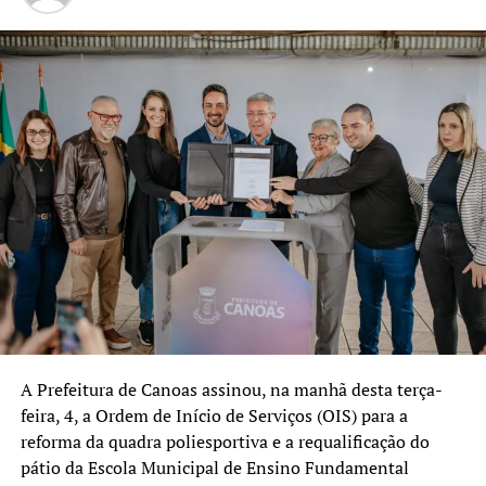
Nova Santa Rita continuará
investindo em gestão,
planejamento e inovação
para oferecer uma
educação pública cada vez
mais forte, humana e
preparada para os desafios
do presente e do futuro.
Essa parceria com o
Tribunal de Contas
fortalece nosso trabalho e
A Prefeitura de Canoas assinou, na manhã desta terça-
feira, 4, a Ordem de Início de Serviços (OIS) para a
nos ajuda a aperfeiçoar
reforma da quadra poliesportiva e a requalificação do
políticas que colocam os
pátio da Escola Municipal de Ensino Fundamental