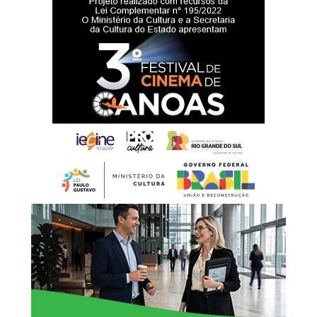
A secretária municipal da Educação, Beth Colombo,
ressaltou a importância da estrutura para o cotidiano
escolar.
“Uma escola bem
estruturada oferece
melhores condições para
que os estudantes
aprendam, convivam e se
desenvolvam. A reforma da
quadra e a requalificação
do pátio também
representam um avanço
importante na inclusão,
garantindo que todos os