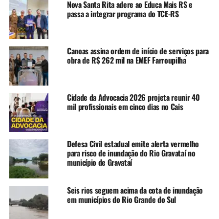
Nova Santa Rita adere ao Educa Mais RS e
Lista de candidatos aptos
passa a integrar programa do TCE-RS
TÓPICOS RELACIONADOS:
COORDENADORIAS REGIONAIS DE EDUCAÇÃO
EDUCAÇÃO
GOVERNO DO ESTADO
QUALIFICA RS
RIO GRANDE DO SUL
Canoas assina ordem de início de serviços para
obra de R$ 262 mil na EMEF Farroupilha
A SEGUIR UP
ENEM 2024: Aulão gratuito e online dá dicas para gabaritar
a prova de inglês
Cidade da Advocacia 2026 projeta reunir 40
NÃO SE ESQUEÇA
mil profissionais em cinco dias no Cais
Governo lançará nova edição do Professor do Amanhã com
500 vagas em cursos de licenciatura
Defesa Civil estadual emite alerta vermelho
para risco de inundação do Rio Gravataí no
município de Gravataí
Seis rios seguem acima da cota de inundação
em municípios do Rio Grande do Sul