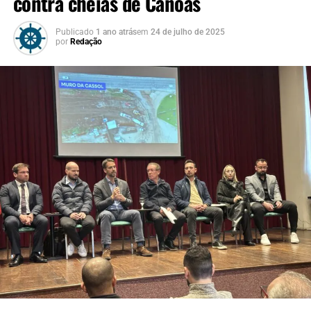
contra cheias de Canoas
quem pode de fato
colaborar com soluções
Publicado
1 ano atrás
em
24 de julho de 2025
por
Redação
para apoiar a população
atingida pela enchente”,
afirmou Roseli.
A secretária Ana Boll ressaltou que a participação
popular é fundamental para a construção de políticas
públicas mais eficazes:
“Fazer saúde com qualidade
exige escuta e proximidade.
A população atingida tem
muito a contribuir. É
ouvindo essas lideranças