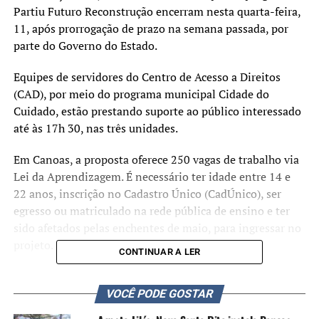
Partiu Futuro Reconstrução encerram nesta quarta-feira,
11, após prorrogação de prazo na semana passada, por
parte do Governo do Estado.
Equipes de servidores do Centro de Acesso a Direitos
(CAD), por meio do programa municipal Cidade do
Cuidado, estão prestando suporte ao público interessado
até às 17h 30, nas três unidades.
Em Canoas, a proposta oferece 250 vagas de trabalho via
Lei da Aprendizagem. É necessário ter idade entre 14 e
22 anos, inscrição no Cadastro Único (CadÚnico), ser
egresso ou matriculado na rede pública de ensino e ter
sido afetados pelas enchentes de maio, para ingressar no
projeto.
CONTINUAR A LER
Os aprovados no programa Partiu Futuro Reconstrução
serão beneficiados com uma bolsa-auxílio de R$ 786,95 e
VOCÊ PODE GOSTAR
vale-alimentação de R$ 550,00.