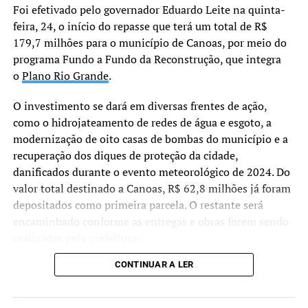
Foi efetivado pelo governador Eduardo Leite na quinta-
que conseguimos ajustar
feira, 24, o início do repasse que terá um total de R$
ações, pensar em
179,7 milhões para o município de Canoas, por meio do
estratégias e garantir um
programa Fundo a Fundo da Reconstrução, que integra
o
Plano Rio Grande
.
cuidado mais próximo e
humano. A porta da
O investimento se dará em diversas frentes de ação,
como o hidrojateamento de redes de água e esgoto, a
Secretaria da Saúde estará
modernização de oito casas de bombas do município e a
sempre aberta para o
recuperação dos diques de proteção da cidade,
diálogo”, reforçou Ana.
danificados durante o evento meteorológico de 2024. Do
valor total destinado a Canoas, R$ 62,8 milhões já foram
depositados como primeira parcela. O restante será
encaminhado conforme as entregas e obras forem sendo
realizadas pela prefeitura.
CONTINUAR A LER
“Não estamos apenas
assinando um convênio,