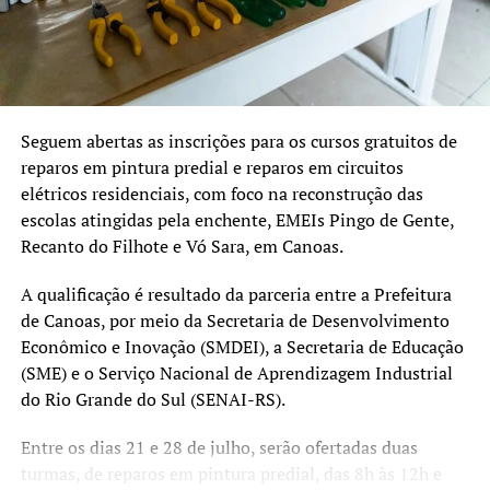
eficácia e execução dentro do prazo previsto até 2027.
“Temos muito cuidado com
a aplicação dos recursos.
Cada projeto é analisado
Seguem abertas as inscrições para os cursos gratuitos de
reparos em pintura predial e reparos em circuitos
tecnicamente e validado
elétricos residenciais, com foco na reconstrução das
pelo Comitê Científico,
escolas atingidas pela enchente, EMEIs Pingo de Gente,
para assegurar que
Recanto do Filhote e Vó Sara, em Canoas.
estamos financiando
A qualificação é resultado da parceria entre a Prefeitura
soluções consistentes e
de Canoas, por meio da Secretaria de Desenvolvimento
Econômico e Inovação (SMDEI), a Secretaria de Educação
que protejam a população”,
(SME) e o Serviço Nacional de Aprendizagem Industrial
completou.
do Rio Grande do Sul (SENAI-RS).
Entre os dias 21 e 28 de julho, serão ofertadas duas
Obras vão minimizar o impacto das chuvas
turmas, de reparos em pintura predial, das 8h às 12h e