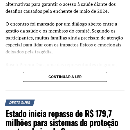
alternativas para garantir o acesso à saúde diante dos
desafios causados pela enchente de maio de 2024.
O encontro foi marcado por um diálogo aberto entre a
gestão da saúde e os membros do comitê. Segundo os
participantes, muitas famílias ainda precisam de atenção
especial para lidar com os impactos físicos e emocionais
deixados pela tragédia.
Roseli Pereira Dias, uma das representantes do grupo,
destacou a importância do espaço de escuta com a
CONTINUAR A LER
Secretaria da Saúde:
“Esse diálogo com a
Secretaria da Saúde é um
DESTAQUES
Estado inicia repasse de R$ 179,7
passo importante para que
milhões para sistemas de proteção
as demandas cheguem a