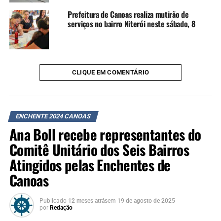
Social Canoense
Prefeitura de Canoas realiza mutirão de
serviços no bairro Niterói neste sábado, 8
NÃO SE ESQUEÇA
Lista atualizada de beneficiários do Aluguel Social
Canoense é divulgada
CLIQUE EM COMENTÁRIO
ENCHENTE 2024 CANOAS
Ana Boll recebe representantes do
Comitê Unitário dos Seis Bairros
Atingidos pelas Enchentes de
Canoas
Publicado
12 meses atrás
em
19 de agosto de 2025
por
Redação