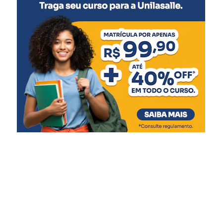
Diques
Entre os projetos contemplados, estão a recuperação do
dique da Niterói, com R$ 500 mil para contratação de
projetos, e a reestruturação dos diques do Rio Branco e
Matias Velho, com valores de R$ 62 milhões e R$ 34,2
milhões, respectivamente. As casas de bombas, que
tiveram seu funcionamento comprometido durante a
enchente, receberão R$ 78,7 milhões em obras
estruturais, eletromecânicas e de automação.
O secretário da Reconstrução Gaúcha, Pedro Capeluppi,
reforçou que a liberação para Canoas é resultado de
intenso trabalho técnico e colaboração entre as equipes
estaduais e municipais. “Essa entrega só foi possível
porque tivemos um esforço conjunto, com muito diálogo,
ajustes de projeto e foco na solução. Canoas tem papel
estratégico na proteção da Região Metropolitana, e o