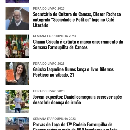
FEIRA DO LIVRO 2023
Secretário de Cultura de Canoas, Eliezer Pacheco
autografa “Sociedade e Política” hoje no Café
Literário
SEMANA FARROUPILHA 2023
Chama Crioula é extinta e marca encerramento da
Semana Farroupilha de Canoas
FEIRA DO LIVRO 2023
Gaúcha Jaqueline Nunes lança o livro Dilemas
Poéticos no sábado, 21
FEIRA DO LIVRO 2023
Jovem expositor, Daniel começou a escrever após
descobrir doença do irmão
SEMANA FARROUPILHA 2023
Provas de Laço do 17º Rodeio Farroupilha de
Canoas reúnem mais de 500 laçadores em três