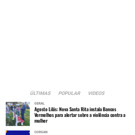
Estado está fazendo sua parte para garantir essa
segurança”, pontuou.
Além de Porto Alegre e Canoas, que já tiveram repasses
confirmados, cerca de 30 municípios manifestaram
interesse e estão em diálogo com o Executivo Estadual
para receber recursos do programa Fundo a Fundo da
Reconstrução.
Também participaram da reunião o secretário em
exercício da Fazenda, Itanielson Cruz, o vice-prefeito
Rodrigo Busato e secretários municipais.
ÚLTIMAS
POPULAR
VIDEOS
GERAL
Agosto Lilás: Nova Santa Rita instala Bancos
Vermelhos para alertar sobre a violência contra a
mulher
CORSAN