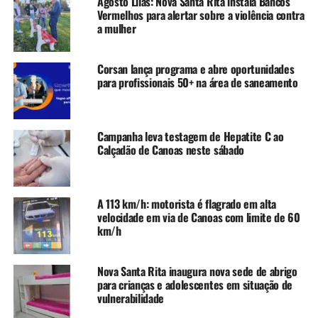
Agosto Lilás: Nova Santa Rita instala Bancos
Vermelhos para alertar sobre a violência contra
Aqueles que necessitarem de transporte público também
a mulher
receberão esse benefício. A previsão é que as atividades
iniciem em outubro.
Corsan lança programa e abre oportunidades
para profissionais 50+ na área de saneamento
A inscrição pela internet é possibilitada através do site
https://partiufuturoreconstrucao.org.br/
Campanha leva testagem de Hepatite C ao
Confira os endereços dos CADs:
Calçadão de Canoas neste sábado
CAD Mathias Velho – Rua Santa Catarina, 3420
CAD Niterói – Rua Barão do Rio Branco, 91
A 113 km/h: motorista é flagrado em alta
velocidade em via de Canoas com limite de 60
CAD Guajuviras – Avenida 17 de Abril, 1110
km/h
TÓPICOS RELACIONADOS:
ADOLESCENTES
AUXÍLIO
BOLSA-AUXÍLIO
CANOAS
ENCHENTE
JOVENS
Nova Santa Rita inaugura nova sede de abrigo
PARTIU FUTURO RECONSTRUÇÃO
RIO GRANDE DO SUL
RS
para crianças e adolescentes em situação de
vulnerabilidade
A SEGUIR UP
Confira a lista atualizada de beneficiários do Aluguel