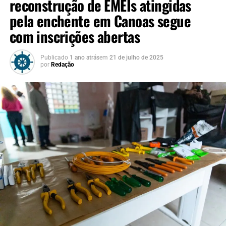
Hoje, o Estado já transferiu
reconstrução de EMEIs atingidas
R$ 62,8 milhões à conta do
pela enchente em Canoas segue
Fundo de Reconstrução do
com inscrições abertas
município. É a primeira
Publicado
1 ano atrás
em
21 de julho de 2025
parte dos R$ 179,7 milhões
por
Redação
aprovados. A liberação é
feita por etapas, à medida
em que os projetos são
executados”, afirmou Leite.
A destinação do Funrigs prioriza a recuperação de
sistemas de proteção existentes, como forma de garantir
eficácia e execução dentro do prazo previsto até 2027.
“Temos muito cuidado com