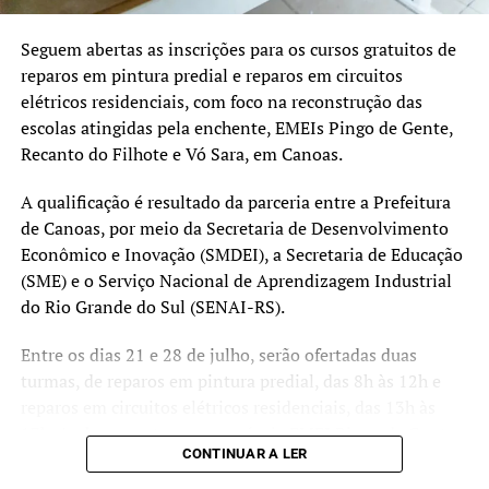
a aplicação dos recursos.
Cada projeto é analisado
Seguem abertas as inscrições para os cursos gratuitos de
reparos em pintura predial e reparos em circuitos
tecnicamente e validado
elétricos residenciais, com foco na reconstrução das
pelo Comitê Científico,
escolas atingidas pela enchente, EMEIs Pingo de Gente,
para assegurar que
Recanto do Filhote e Vó Sara, em Canoas.
estamos financiando
A qualificação é resultado da parceria entre a Prefeitura
soluções consistentes e
de Canoas, por meio da Secretaria de Desenvolvimento
Econômico e Inovação (SMDEI), a Secretaria de Educação
que protejam a população”,
(SME) e o Serviço Nacional de Aprendizagem Industrial
completou.
do Rio Grande do Sul (SENAI-RS).
Entre os dias 21 e 28 de julho, serão ofertadas duas
Obras vão minimizar o impacto das chuvas
turmas, de reparos em pintura predial, das 8h às 12h e
reparos em circuitos elétricos residenciais, das 13h às
O hidrojateamento permitirá a limpeza e desobstrução
17h. Ambas acontecem na própria EMEI Pingo de Gente e
das redes pluviais e de esgoto, reduzindo entupimentos e
CONTINUAR A LER
fazem parte de um esforço conjunto para acelerar a
prevenindo problemas futuros nas tubulações,
reconstrução das áreas atingidas pela enchente e