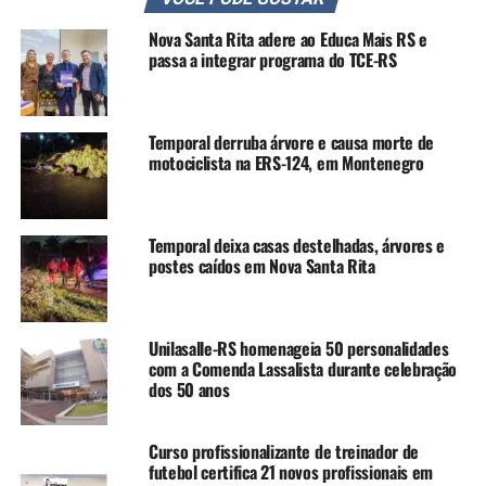
“Esse diálogo com a
Secretaria da Saúde é um
Nova Santa Rita adere ao Educa Mais RS e
passa a integrar programa do TCE-RS
passo importante para que
as demandas cheguem a
Temporal derruba árvore e causa morte de
quem pode de fato
motociclista na ERS-124, em Montenegro
colaborar com soluções
para apoiar a população
Temporal deixa casas destelhadas, árvores e
atingida pela enchente”,
postes caídos em Nova Santa Rita
afirmou Roseli.
Unilasalle-RS homenageia 50 personalidades
A secretária Ana Boll ressaltou que a participação
com a Comenda Lassalista durante celebração
dos 50 anos
popular é fundamental para a construção de políticas
públicas mais eficazes:
Curso profissionalizante de treinador de
“Fazer saúde com qualidade
futebol certifica 21 novos profissionais em