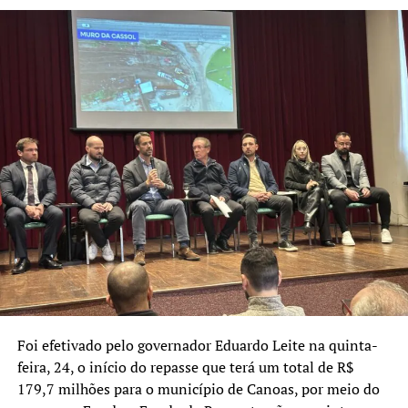
TÓPICOS RELACIONADOS:
ANA BOLL
BAIRROS
CANOAS
ENCHENTE DE MAIO
ENCHENTES
SECRETARIA DE SAÚDE
NÃO SE ESQUEÇA
Estado inicia repasse de R$ 179,7 milhões para sistemas de
proteção contra cheias de Canoas
Foi efetivado pelo governador Eduardo Leite na quinta-
feira, 24, o início do repasse que terá um total de R$
179,7 milhões para o município de Canoas, por meio do