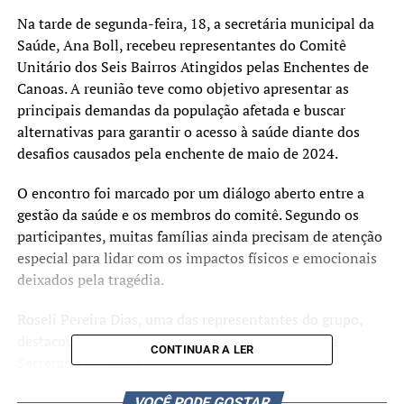
Na tarde de segunda-feira, 18, a secretária municipal da
Saúde, Ana Boll, recebeu representantes do Comitê
Unitário dos Seis Bairros Atingidos pelas Enchentes de
Canoas. A reunião teve como objetivo apresentar as
principais demandas da população afetada e buscar
alternativas para garantir o acesso à saúde diante dos
desafios causados pela enchente de maio de 2024.
O encontro foi marcado por um diálogo aberto entre a
gestão da saúde e os membros do comitê. Segundo os
participantes, muitas famílias ainda precisam de atenção
especial para lidar com os impactos físicos e emocionais
deixados pela tragédia.
Roseli Pereira Dias, uma das representantes do grupo,
destacou a importância do espaço de escuta com a
CONTINUAR A LER
Secretaria da Saúde:
VOCÊ PODE GOSTAR