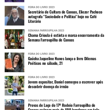
FEIRA DO LIVRO 2023
Secretário de Cultura de Canoas, Eliezer Pacheco
autografa “Sociedade e Política” hoje no Café
Literário
SEMANA FARROUPILHA 2023
Chama Crioula é extinta e marca encerramento da
Semana Farroupilha de Canoas
FEIRA DO LIVRO 2023
Gaúcha Jaqueline Nunes lança o livro Dilemas
Poéticos no sábado, 21
FEIRA DO LIVRO 2023
Jovem expositor, Daniel começou a escrever após
descobrir doença do irmão
SEMANA FARROUPILHA 2023
Provas de Laço do 17º Rodeio Farroupilha de
Canoas reúnem mais de 500 laçadores em três