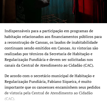
avançar nas etapas que já
transformação”, destaca
estavam preparadas.
Patrícia Augsten,
Estávamos tocando com
secretária da SMDEI.
recursos próprios e da
venda da Corsan, mas agora
Indispensáveis para a participação em programas de
Os interessados devem comparecer à sede da SMDEI (Rua
habitação relacionados aos financiamentos públicos para
podemos acelerar com
Doutor Barcelos, 969), de segunda a sexta-feira, das 9h às
a reconstrução de Canoas, os laudos de inabitabilidade
segurança. O mais
17h, levando os documentos: RG, CPF e declaração de
continuam sendo emitidos em Canoas. As vistorias são
importante é devolver a
solicitação de matrícula gratuita (emitida no ato pela
realizadas por técnicos da Secretaria de Habitação e
unidade operacional do SENAI). As inscrições
Regularização Fundiária e devem ser solicitadas nos
tranquilidade às pessoas”,
permanecem abertas por tempo indeterminado,
canais da Central de Atendimento ao Cidadão (CAC).
destacou o prefeito de
conforme a disponibilidade de vagas nas turmas.
De acordo com o secretário municipal de Habitação e
Canoas, Airton de Souza.
Regularização Fundiária, Fabiano Siqueira, é muito
importante que os canoenses encaminhem seus pedidos
de vistoria pela Central de Atendimento ao Cidadão
Diques
(CAC).
Entre os projetos contemplados, estão a recuperação do