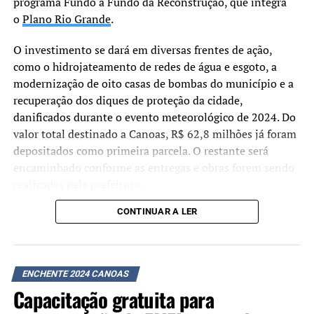
programa Fundo a Fundo da Reconstrução, que integra
o
Plano Rio Grande
.
O investimento se dará em diversas frentes de ação,
como o hidrojateamento de redes de água e esgoto, a
modernização de oito casas de bombas do município e a
recuperação dos diques de proteção da cidade,
danificados durante o evento meteorológico de 2024. Do
valor total destinado a Canoas, R$ 62,8 milhões já foram
depositados como primeira parcela. O restante será
encaminhado conforme as entregas e obras forem sendo
realizadas pela prefeitura.
CONTINUAR A LER
“Não estamos apenas
assinando um convênio,
mas efetivamente
ENCHENTE 2024 CANOAS
depositando os recursos.
Capacitação gratuita para