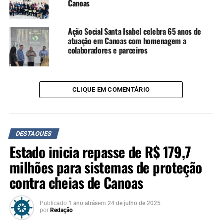
Canoas
exige escuta e proximidade.
A população atingida tem
Ação Social Santa Isabel celebra 65 anos de
muito a contribuir. É
atuação em Canoas com homenagem a
colaboradores e parceiros
ouvindo essas lideranças
que conseguimos ajustar
ações, pensar em
CLIQUE EM COMENTÁRIO
estratégias e garantir um
cuidado mais próximo e
DESTAQUES
humano. A porta da
Estado inicia repasse de R$ 179,7
Secretaria da Saúde estará
milhões para sistemas de proteção
sempre aberta para o
contra cheias de Canoas
diálogo”, reforçou Ana.
Publicado
1 ano atrás
em
24 de julho de 2025
por
Redação