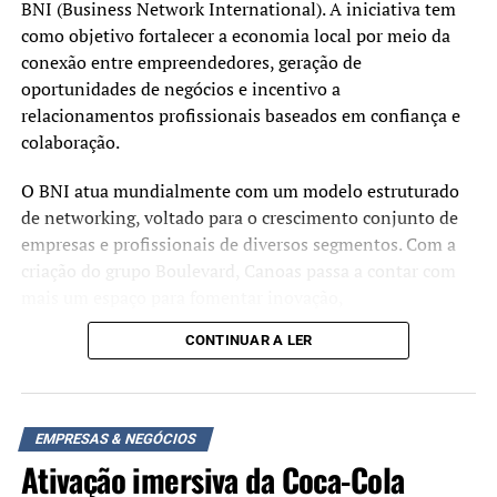
BNI (Business Network International). A iniciativa tem
como objetivo fortalecer a economia local por meio da
conexão entre empreendedores, geração de
oportunidades de negócios e incentivo a
relacionamentos profissionais baseados em confiança e
colaboração.
O BNI atua mundialmente com um modelo estruturado
de networking, voltado para o crescimento conjunto de
empresas e profissionais de diversos segmentos. Com a
criação do grupo Boulevard, Canoas passa a contar com
mais um espaço para fomentar inovação,
desenvolvimento sustentável e ampliar o ecossistema
CONTINUAR A LER
empreendedor do município.
Empresários e profissionais interessados em conhecer
mais sobre o funcionamento do grupo e as formas de
EMPRESAS & NEGÓCIOS
participação podem obter informações pelo WhatsApp
Ativação imersiva da Coca-Cola
(51) 2042-0755.