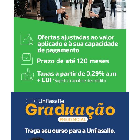
nossas próprias práticas,
sempre buscamos as
melhores formas de
disseminar o tema. Unindo
ações lúdicas à educação
ambiental, essa ativação
contribui na
conscientização sobre
sustentabilidade e
aproxima o público de um
importante modelo de
consumo”, afirma Fabiana
Taislam, Head de