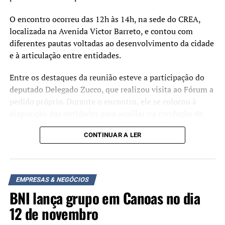
O encontro ocorreu das 12h às 14h, na sede do CREA,
localizada na Avenida Victor Barreto, e contou com
diferentes pautas voltadas ao desenvolvimento da cidade
e à articulação entre entidades.
Entre os destaques da reunião esteve a participação do
deputado Delegado Zucco, que realizou visita ao Fórum a
pedido próprio. Durante o encontro, ele se colocou à
disposição das entidades para auxiliar na condução de
demandas de interesse do município no âmbito de sua
CONTINUAR A LER
atuação parlamentar. Outro ponto abordado foi a
apresentação da secretária de Desenvolvimento Urbano,
Joceane Gaspareto, que tratou do início dos estudos para
a revisão do Plano Diretor. Segundo discutido, o processo
EMPRESAS & NEGÓCIOS
pode trazer impactos em diferentes áreas, como a Lei da
BNI lança grupo em Canoas no dia
Liberdade Econômica, o Código de Obras e a legislação
12 de novembro
tributária. Também foi sinalizada a possibilidade de
participação das entidades do Fórum na construção e