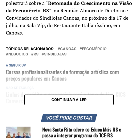
palestrará sobre a “
Retomada do Crescimento na Visão
da Fecomércio-RS
”, na Reunião Almoço de Diretoria e
Convidados do Sindilojas Canoas, no próximo dia 17 de
julho, na Sala Vip, do Restaurante Italianíssimo, em
Canoas.
TÓPICOS RELACIONADOS:
CANOAS
FECOMÉRCIO
NEGÓCIOS
RS
SINDILOJAS
A SEGUIR UP
Cursos profissionalizantes de formação artística com
preços populares em Canoas
NÃO SE ESQUEÇA
Linhas de crédito emergenciais será o tema da Live CICS
Conversa
CONTINUAR A LER
VOCÊ PODE GOSTAR
Nova Santa Rita adere ao Educa Mais RS e
passa a integrar programa do TCE-RS