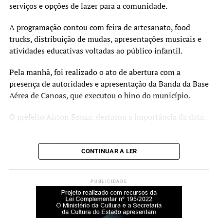
compartilham as suas experiências práticas.
serviços e opções de lazer para a comunidade.
O Curta Fecic é financiado pelo PIC 2023, via Secretaria
A programação contou com feira de artesanato, food
de Cultura e Turismo e Prefeitura de Canoas. A realização
trucks, distribuição de mudas, apresentações musicais e
é da Prosa Filmes, com gestão cultural e produção
atividades educativas voltadas ao público infantil.
executiva da Imago Produtora, apoio do Sesc Canoas e
apoio institucional do Metropolitano RS, Fundacine e
Pela manhã, foi realizado o ato de abertura com a
CurtaENEM.
presença de autoridades e apresentação da Banda da Base
Aérea de Canoas, que executou o hino do município.
Serviço
O prefeito Airton Souza, destacou a importância da data.
O quê: Projeto Curta Fecic (Mostra Estudantil e Painel
Educação)
“O dia do trabalhador é
Quando: 02 de julho, a partir das 14h
CONTINUAR A LER
todos os dias. Mas hoje, de
Onde: Teatro do Sesc Canoas (Av. Guilherme Schell, 5340
– Centro)
modo especial, esta data é
Entrada: Gratuita
PUBLICIDADE
um momento de
Informações: Instagram @festivaldecinemadecanoas
reconhecimento e gratidão