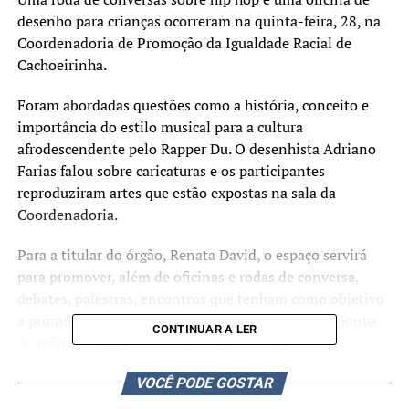
desenho para crianças ocorreram na quinta-feira, 28, na
Coordenadoria de Promoção da Igualdade Racial de
Cachoeirinha.
Foram abordadas questões como a história, conceito e
importância do estilo musical para a cultura
afrodescendente pelo Rapper Du. O desenhista Adriano
Farias falou sobre caricaturas e os participantes
reproduziram artes que estão expostas na sala da
Coordenadoria.
Para a titular do órgão, Renata David, o espaço servirá
para promover, além de oficinas e rodas de conversa,
debates, palestras, encontros que tenham como objetivo
a promoção da igualdade racial e servir como um ponto
CONTINUAR A LER
de referência. “Queremos trazer artistas, líderes
comunitários, professores, pessoas que desenvolvem um
VOCÊ PODE GOSTAR
trabalho nesta área e que terão aqui um espaço digno e
adequado para reunir as pessoas e promover