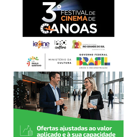
a cada homem e mulher
que, com esforço,
dignidade e dedicação,
constroem diariamente o
desenvolvimento da nossa
cidade. É por meio do
trabalho que fortalecemos
a economia, promovemos a
justiça social e abrimos
caminhos para novas
oportunidades. Neste 1º de
maio, reafirmamos nosso
compromisso em valorizar
o trabalhador, garantir