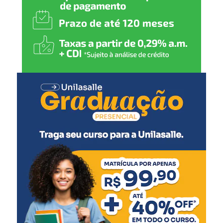
direitos e seguir investindo
em políticas públicas que
gerem emprego, renda e
mais qualidade de vida para
todos”, comenta.
O secretário de Cultura e Turismo, Caio Flavio dos
Santos, ressaltou a organização do evento, pensado para
agradar diferentes públicos.
“Todas as secretarias
fizeram muito para que
este evento ocorresse. É
uma festa de integração, de