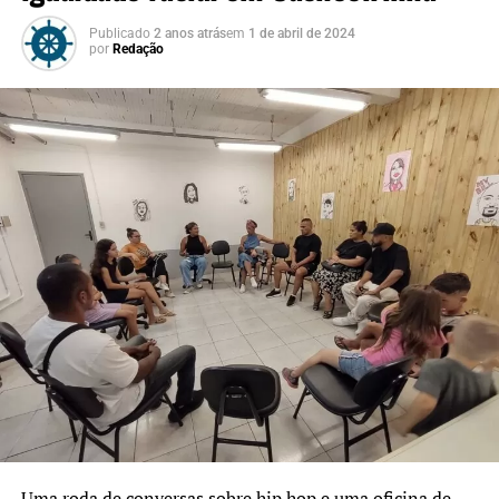
Publicado
2 anos atrás
em
1 de abril de 2024
por
Redação
Uma roda de conversas sobre hip hop e uma oficina de