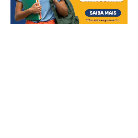
união, onde a gente
pretende fazer com que o
cidadão de Canoas
confraternize e festeje o
Dia do Trabalhador da
melhor forma”, diz.
Moradora do bairro Nossa Senhora das Graças, a
advogada Camila Oliveira Borges, 46, aproveitou a festa
ao lado da filha, Pietra Emanuelly, 7.
“Achei muito legal a
programação, que conta
com atividades para os
adultos e também para as