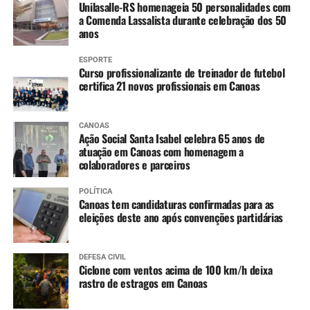
plantinhas que eram da
Unilasalle-RS homenageia 50 personalidades com
a Comenda Lassalista durante celebração dos 50
minha mãe. Encontrei
anos
minhas amigas. Foi muito
ESPORTE
divertido”, diz.
Curso profissionalizante de treinador de futebol
certifica 21 novos profissionais em Canoas
CANOAS
Ação Social Santa Isabel celebra 65 anos de
atuação em Canoas com homenagem a
colaboradores e parceiros
POLÍTICA
Canoas tem candidaturas confirmadas para as
eleições deste ano após convenções partidárias
DEFESA CIVIL
Ciclone com ventos acima de 100 km/h deixa
rastro de estragos em Canoas