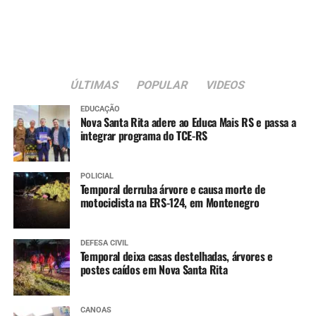
crianças. Gostei muito da
feirinha de artesanato e
minha filha aproveitou
bastante a escolinha de
ÚLTIMAS
POPULAR
VIDEOS
trânsito”, conta.
EDUCAÇÃO
Nova Santa Rita adere ao Educa Mais RS e passa a
integrar programa do TCE-RS
A dona de casa Sônia Gomes Chaves, 68, também
participou do evento.
POLICIAL
Temporal derruba árvore e causa morte de
“Adorei a programação.
motociclista na ERS-124, em Montenegro
Cheguei cedo no parque e
DEFESA CIVIL
fiz aula de dança, ganhei
Temporal deixa casas destelhadas, árvores e
postes caídos em Nova Santa Rita
uma muda de cereja, que
vou plantar junto das
CANOAS