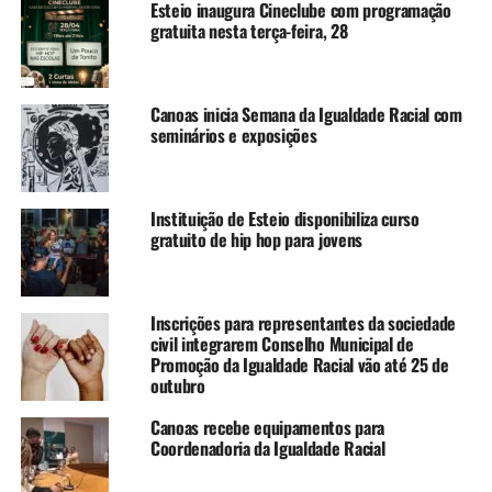
Esteio inaugura Cineclube com programação
conhecimento e conscientização”, informou.
gratuita nesta terça-feira, 28
A sala da Coordenadoria fica no prédio da Secretaria
Municipal de Captação de Recursos, no pátio interno da
Canoas inicia Semana da Igualdade Racial com
sede da Prefeitura, na Avenida Flores da Cunha, nº 2209.
seminários e exposições
O contato é feito pelo Whatsapp 51 98606-3319, ou pelo
e-mail
cpircachoeirinhars@gmail.com
Instituição de Esteio disponibiliza curso
gratuito de hip hop para jovens
TÓPICOS RELACIONADOS:
COORDENADORIA
HIP HOP
IGUALDADE RACIAL
A SEGUIR UP
Grupo TIA representa Canoas na programação do maior
Inscrições para representantes da sociedade
festival circense do Estado
civil integrarem Conselho Municipal de
Promoção da Igualdade Racial vão até 25 de
NÃO SE ESQUEÇA
outubro
Segundo Esteio em Dança Festival está com inscrições
abertas
Canoas recebe equipamentos para
Coordenadoria da Igualdade Racial