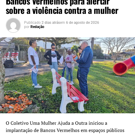
Bancos Vermelhos para alertar
Na mesma rodovia, na altura do bairro Estação, outra
sobre a violência contra a mulher
queda de árvore atingiu um carro e bloqueou
parcialmente a pista. Ninguém ficou ferido. Os bombeiros
Publicado
2 dias atrás
em
6 de agosto de 2026
realizaram a remoção da árvore e do veículo para a
por
Redação
liberação do trânsito.
O Coletivo Uma Mulher Ajuda a Outra iniciou a
implantação de Bancos Vermelhos em espaços públicos