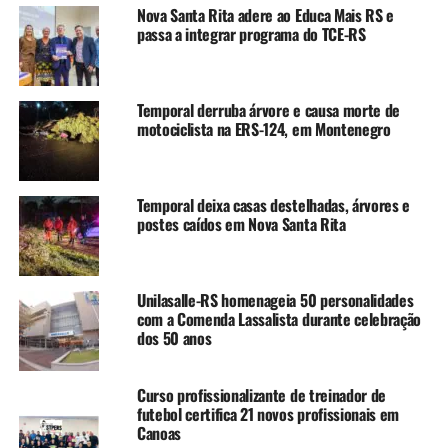
Igualdade Racial.
Nova Santa Rita adere ao Educa Mais RS e
passa a integrar programa do TCE-RS
Os interessados em participar do processo podem levar a
documentação e efetivar as inscrições na Central de
Atendimento ao Cidadão (CAC), na Rua Ipiranga, 120,
Temporal derruba árvore e causa morte de
térreo, Centro, ou pelo e-mail
motociclista na ERS-124, em Montenegro
licitacoes@canoas.rs.gov.br.
TÓPICOS RELACIONADOS:
CANOAS
COMPIR
CONSELHO
Temporal deixa casas destelhadas, árvores e
FEATURED
IGUALDADE RACIAL
INSCRIÇÕES
postes caídos em Nova Santa Rita
A SEGUIR UP
Prefeitura de Canoas decreta ponto facultativo para
servidores públicos na segunda-feira, 28
Unilasalle-RS homenageia 50 personalidades
com a Comenda Lassalista durante celebração
NÃO SE ESQUEÇA
dos 50 anos
Sesc Comunidade promove atividades durante Semana
Mundial da Alimentação
Curso profissionalizante de treinador de
futebol certifica 21 novos profissionais em
Canoas