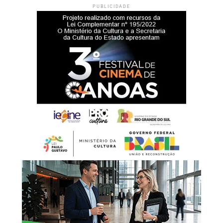
PUBLICIDADE
Durante a cerimônia de inauguração, o prefeito Rodrigo
Battistella afirmou que a entrega da nova sede representa
um reforço na estrutura da rede de proteção à infância e à
adolescência.
“Hoje entregamos muito
mais do que um prédio.
Estamos oferecendo um
espaço preparado para
acolher nossas crianças e
adolescentes com
dignidade, respeito e
segurança. Cada ambiente
foi pensado para