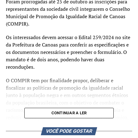
Foram prorrogadas até 25 de outubro as inscrições para
representantes da sociedade civil integrarem o Conselho
Municipal de Promoção da Igualdade Racial de Canoas
(COMPIR).
Os interessados devem acessar o Edital 259/2024 no site
da Prefeitura de Canoas para conferir as especificações e
os documentos necessários e preencher o formulário. O
mandato é de dois anos, podendo haver duas
reconduções.
O COMPIR tem por finalidade propor, deliberar e
fiscalizar as políticas de promoção da igualdade racial
junto à população negra e em outros segmentos étnicos
da população brasileira, com o objetivo de combater o
racismo, o preconceito, a discriminação, a xenofobia e
CONTINUAR A LER
reduzir as desigualdades raciais nos campos econômico,
social, político, cultural e educacional das minorias
VOCÊ PODE GOSTAR
étnicos raciais em conformidade com o Estatuto da