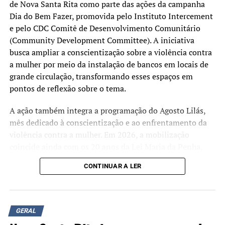
de Nova Santa Rita como parte das ações da campanha
Dia do Bem Fazer, promovida pelo Instituto Intercement
e pelo CDC Comitê de Desenvolvimento Comunitário
(Community Development Committee). A iniciativa
busca ampliar a conscientização sobre a violência contra
a mulher por meio da instalação de bancos em locais de
grande circulação, transformando esses espaços em
pontos de reflexão sobre o tema.
A ação também integra a programação do Agosto Lilás,
mês dedicado à conscientização e ao enfrentamento da
violência contra a mulher. Em 2026, a mobilização
coincide ainda com os 20 anos da Lei Maria da Penha,
marco da legislação brasileira de proteção às mulheres
CONTINUAR A LER
em situação de violência.
Além da instalação dos bancos, estão sendo realizadas
oficinas de pintura e rodas de conversa para discutir a
GERAL
prevenção da violência de gênero e divulgar informações