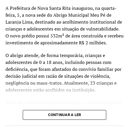
A Prefeitura de Nova Santa Rita inaugurou, na quarta-
feira, 5, a nova sede do Abrigo Municipal Meu Pé de
Laranja Lima, destinado ao acolhimento institucional de
crianças e adolescentes em situação de vulnerabilidade.
O novo prédio possui 532m² de área construída e recebeu
investimento de aproximadamente R$ 2 milhões.
O abrigo atende, de forma temporária, crianças e
adolescentes de 0 a 18 anos, incluindo pessoas com
deficiência, que foram afastados do convívio familiar por
decisão judicial em razão de situações de violência,
negligência ou maus-tratos. Atualmente, 23 crianças e
adolescentes estão acolhidos na instituição.
Segundo a administração municipal, a nova estrutura foi
planejada para oferecer ambientes mais amplos,
CONTINUAR A LER
acessíveis e adequados às necessidades dos acolhidos e
das equipes que atuam no serviço.