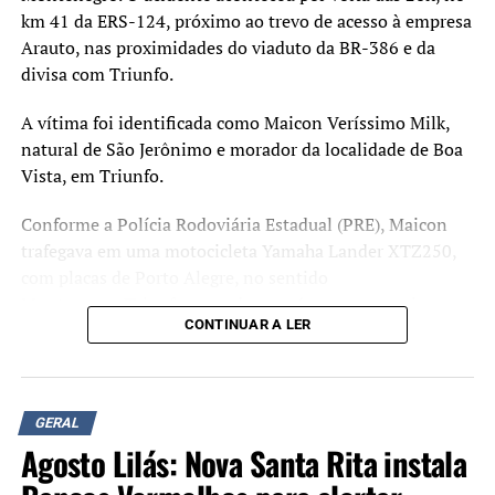
km 41 da ERS-124, próximo ao trevo de acesso à empresa
Arauto, nas proximidades do viaduto da BR-386 e da
divisa com Triunfo.
A vítima foi identificada como Maicon Veríssimo Milk,
natural de São Jerônimo e morador da localidade de Boa
Vista, em Triunfo.
Conforme a Polícia Rodoviária Estadual (PRE), Maicon
trafegava em uma motocicleta Yamaha Lander XTZ250,
com placas de Porto Alegre, no sentido
Montenegro/Triunfo, quando uma árvore, que seria um
CONTINUAR A LER
eucalipto de grande porte, caiu sobre a pista e atingiu o
veículo em razão dos fortes ventos provocados pelo
temporal.
GERAL
Equipes do Corpo de Bombeiros Militar atenderam a
Agosto Lilás: Nova Santa Rita instala
ocorrência, mas o motociclista morreu no local.