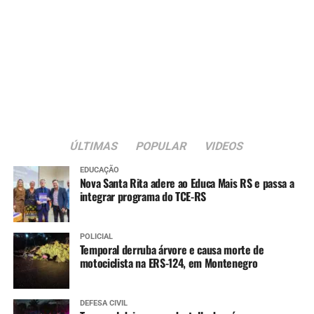
com a Associação Beneficente Evangélica da Floresta
Imperial (ABEFI), conforme previsto na Lei Federal nº
13.019/2014, que regulamenta as parcerias entre o poder
público e organizações da sociedade civil.
A nova sede passa a integrar a estrutura da rede
municipal de assistência social voltada ao atendimento
de crianças e adolescentes em situação de acolhimento
institucional.
ÚLTIMAS
POPULAR
VIDEOS
EDUCAÇÃO
Nova Santa Rita adere ao Educa Mais RS e passa a
integrar programa do TCE-RS
POLICIAL
Temporal derruba árvore e causa morte de
motociclista na ERS-124, em Montenegro
DEFESA CIVIL