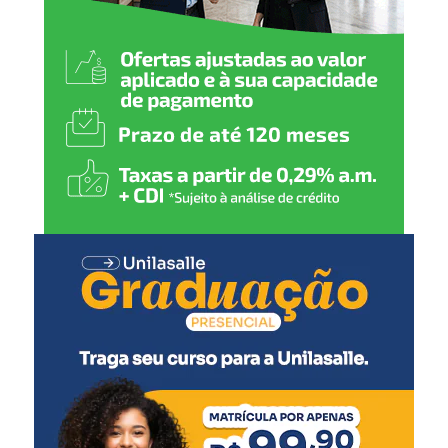
proporcionar conforto e
contribuir para um
atendimento cada vez mais
humanizado, fortalecendo a
rede de proteção de Nova
Santa Rita”, declarou.
A secretária municipal de Desenvolvimento Social,
Solange Lewandoski Laubine, destacou que a nova sede
oferece melhores condições para o atendimento e para o
trabalho das equipes responsáveis pelo acolhimento.
“O acolhimento
institucional exige uma
estrutura adequada e um