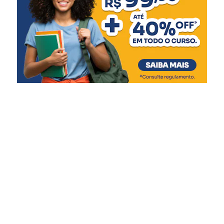
ambiente que transmita
cuidado e segurança. Este
novo espaço amplia nossa
capacidade de atendimento
e garante mais qualidade
de vida às crianças e
adolescentes, respeitando
suas necessidades e
promovendo um ambiente
mais acolhedor durante
esse período tão delicado”,
afirmou.
A gestão do Abrigo Municipal é realizada em parceria