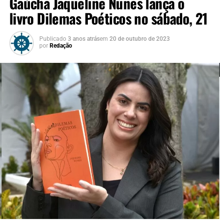
Gaúcha Jaqueline Nunes lança o
e se desenvolver. Isso me
livro Dilemas Poéticos no sábado, 21
deixa muito feliz.”
Publicado
3 anos atrás
em
20 de outubro de 2023
por
Redação
Dificuldade para encontrar
A pedagoga Tatiana Silveira, mãe de um menino autista,
lembra que, por muitas vezes, buscou na internet como
fazer livros sensoriais com materiais reciclados e tecidos,
pela dificuldade em encontrar algo pronto e, quando
encontrava, nem sempre o preço era acessível.
“Geralmente estes livros
são os mais caros, o que
também dificulta o acesso.
Hoje já é possível encontrar
algo legal, com um preço