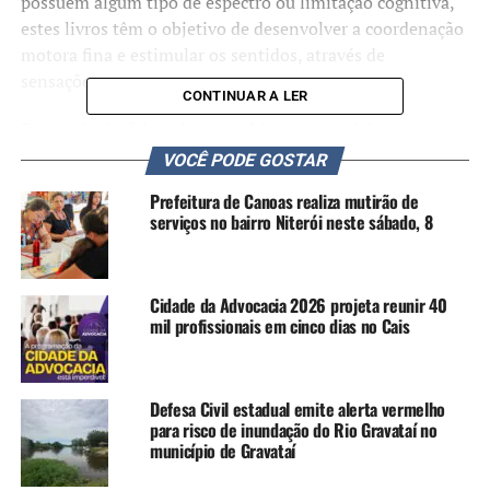
possuem algum tipo de espectro ou limitação cognitiva,
estes livros têm o objetivo de desenvolver a coordenação
motora fina e estimular os sentidos, através de
sensações.
CONTINUAR A LER
Em geral, são feitos de pano, feltro e materiais
emborrachados, que apresentam diferentes texturas,
VOCÊ PODE GOSTAR
proporcionando para criança, diversas sensações. Têm
Prefeitura de Canoas realiza mutirão de
ainda aqueles livros com peças ou objetos para encaixe,
serviços no bairro Niterói neste sábado, 8
pequenos fantoches e outras infinidades de
possibilidades.
Cidade da Advocacia 2026 projeta reunir 40
Crescente no segmento
mil profissionais em cinco dias no Cais
Há 12 anos trabalhando entre os livros, a expositora Nair
Alves Barbosa, da Livraria N Livros, vê uma crescente
neste segmento. Lembra que quando iniciou eram poucas
Defesa Civil estadual emite alerta vermelho
para risco de inundação do Rio Gravataí no
opções. “Hoje temos uma diversidade e, a tendência é só
município de Gravataí
aumentar.”