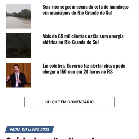
Observa, com muita alegria, que a procura por estes livros
Seis rios seguem acima da cota de inundação
cresceu, também com o objetivo de ajudar no
em municípios do Rio Grande do Sul
desenvolvimento de crianças autistas, com down ou com
outras limitações de desenvolvimento.
Mais de 65 mil clientes estão sem energia
“Hoje as pessoas chegam
elétrica no Rio Grande do Sul
dizendo que querem um
livro para um filho ou neto
Em coletiva, Governo faz alerta: chuva pode
chegar a 150 mm em 24 horas no RS
autista e sei que tenho
diversos títulos para
oferecer. E o mais
emocionante é saber que,
CLIQUE EM COMENTÁRIO
através dos livros, toda
criança, independente da
FEIRA DO LIVRO 2023
sua condição, vai se divertir