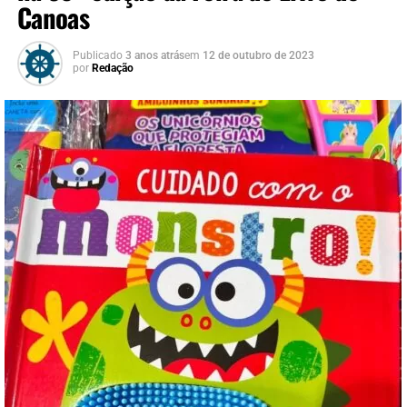
Canoas
Publicado
3 anos atrás
em
12 de outubro de 2023
por
Redação