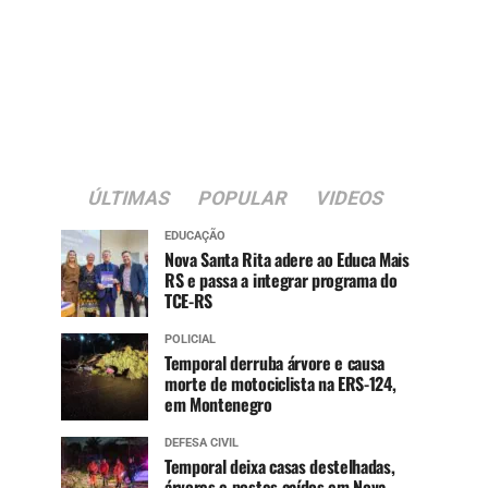
ÚLTIMAS
POPULAR
VIDEOS
EDUCAÇÃO
Nova Santa Rita adere ao Educa Mais
RS e passa a integrar programa do
TCE-RS
POLICIAL
Temporal derruba árvore e causa
morte de motociclista na ERS-124,
em Montenegro
DEFESA CIVIL
Temporal deixa casas destelhadas,
árvores e postes caídos em Nova