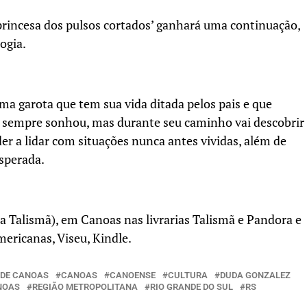
A princesa dos pulsos cortados’ ganhará uma continuação,
logia.
ma garota que tem sua vida ditada pelos pais e que
ue sempre sonhou, mas durante seu caminho vai descobrir
der a lidar com situações nunca antes vividas, além de
sperada.
a Talismã), em Canoas nas livrarias Talismã e Pandora e
ricanas, Viseu, Kindle.
O DE CANOAS
CANOAS
CANOENSE
CULTURA
DUDA GONZALEZ
NOAS
REGIÃO METROPOLITANA
RIO GRANDE DO SUL
RS