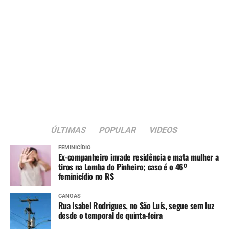
Anúncio do cinema Central de 1937. Foto: reprodução/anatomia de uma
cidade, de Antônio Jesus Pfeil
ÚLTIMAS
POPULAR
VIDEOS
TÓPICOS RELACIONADOS:
FEMINICÍDIO
A SEGUIR UP
Ex-companheiro invade residência e mata mulher a
Adolescente com paralisia cerebral busca apoio para a
tiros na Lomba do Pinheiro; caso é o 46º
fisioterapia
feminicídio no RS
NÃO SE ESQUEÇA
Neste ano, AES Sul já realizou 15 mil podas
CANOAS
Rua Isabel Rodrigues, no São Luís, segue sem luz
desde o temporal de quinta-feira