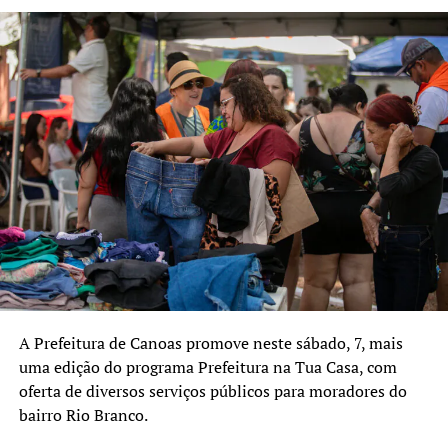
As sessões no sobrado dos Longoni duraram até 1918,
quando então a maior atração cinematográfica de Canoas
tornou-se o Cine Porcello, inaugurado pouco tempo
antes. As atividades culturais de Vicente Cláudio
Porcello, que já tinha a sua farmácia em local próximo,
ocorriam onde hoje é localizada a Galeria Via Porcello,
próximo à passarela da Estação Canoas da Trensurb. Ali
passavam as comédias de Charles Chaplin e Buster
Keaton, além dos primeiros dramas mudos. Como os
filmes eram mudos, havia acompanhamento musical.
A Prefeitura de Canoas promove neste sábado, 7, mais
uma edição do programa Prefeitura na Tua Casa, com
oferta de diversos serviços públicos para moradores do
bairro Rio Branco.