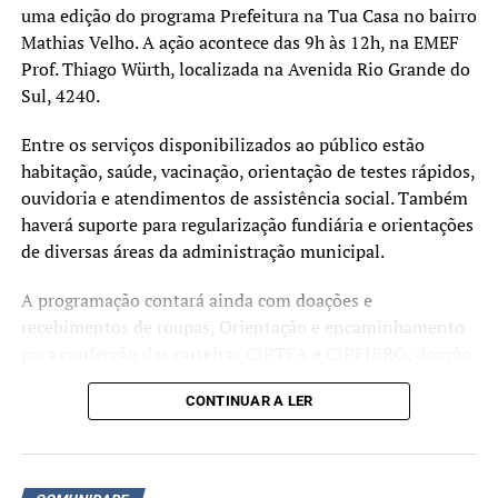
uma edição do programa Prefeitura na Tua Casa no bairro
estabelecimento.
Mathias Velho. A ação acontece das 9h às 12h, na EMEF
Em 1941, o Cine Central passa a ser propriedade de
Prof. Thiago Würth, localizada na Avenida Rio Grande do
Leopoldino de Castro Matos. Em 1948, chega inclusive a
Sul, 4240.
funcionar o Clube do Cinema de Canoas, que tem suas
Entre os serviços disponibilizados ao público estão
reuniões no local.
habitação, saúde, vacinação, orientação de testes rápidos,
ouvidoria e atendimentos de assistência social. Também
haverá suporte para regularização fundiária e orientações
de diversas áreas da administração municipal.
A programação contará ainda com doações e
recebimentos de roupas, Orientação e encaminhamento
para confecção das carteiras CIPTEA e CIPFIBRO, doação
de mudas, banco de oportunidades, coleta de recicláveis,
CONTINUAR A LER
doação de livros, banco de oportunidades. Diversos
outros serviços estarão à disposição da comunidade ao
longo da manhã.