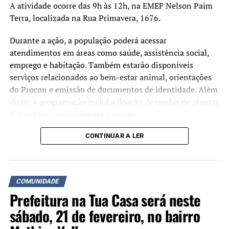
A atividade ocorre das 9h às 12h, na EMEF Nelson Paim
Terra, localizada na Rua Primavera, 1676.
Durante a ação, a população poderá acessar
atendimentos em áreas como saúde, assistência social,
emprego e habitação. Também estarão disponíveis
serviços relacionados ao bem-estar animal, orientações
do Procon e emissão de documentos de identidade. Além
disso, a programação inclui a doação de mudas de plantas
e atividades voltadas para crianças.
Cinema Central: 1937. Foto: reprodução/anatomia de uma cidade, de
Antônio Jesus Pfeil
A iniciativa busca aproximar os serviços da
CONTINUAR A LER
administração municipal da comunidade e facilitar o
acesso da população a atendimentos públicos. De acordo
Rivalidade: Porcello x Central
com a prefeitura, o evento será cancelado em caso de
COMUNIDADE
chuva.
O rival do Cine Porcello, que ficava do outro lado da
Prefeitura na Tua Casa será neste
linha férrea, era o Cine Central, fundado por Arthur
sábado, 21 de fevereiro, no bairro
Pereira de Vargas. A disputa entre Porcello e Vargas era
acirrada: eles não se falaram desde que os cinemas