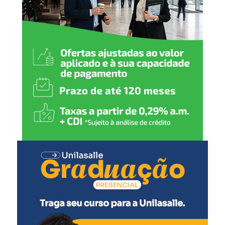
O Multicine era pioneiro no Brasil tanto em instalação
de múltiplas salas de cinema quanto na instalação delas
dentro da estrutura de um shopping center. A tendência,
que viria a ser adotada em todo o Brasil, vinha da Europa.
Em 1997, meses antes da inauguração do Canoas
Shopping, os três projetores se apagariam para não mais
voltar.
A cidade permaneceria sem salas de cinema até 2001,
quando o Cinemark Canoas estreou com outro recorde –
o de 11 espaços em simultâneo, tornando-se o maior
multicinema da América Latina à época. Devido à baixa
rentabilidade, quatro delas foram fechadas em anos
seguintes, mas as outras sete permanecem.
A concorrência entre cinemas, pela primeira vez em mais
de três décadas, deve voltar a acontecer nos próximos
anos. O ParkShopping Canoas, do grupo Barra, está sendo
construído em amplo terreno da Av. Dr. Sezefredo