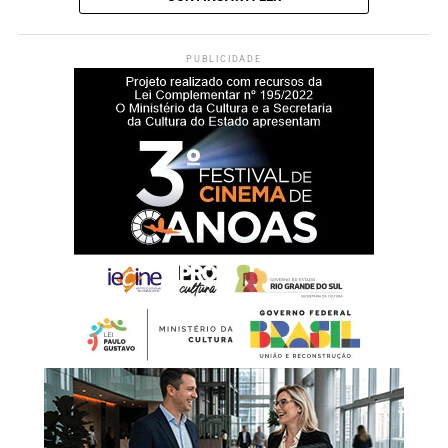
PUBLICIDADE
Cinema Cine Teatro São Luiz. Foto: reprodução/anatomia de uma cidade,
de Antônio Jesus Pfeil
Anos 80 até hoje
Nos anos 80, o negócio de cinemas na cidade parecia em
declínio. Chegou-se a inovar em 1984 com o Novo Cine
São Luiz, na mesma Av. Getúlio Vargas, sem sucesso. A
partir de então, o único cinema da cidade passam a ser as
três salas do Multicine, instalado no Conjunto Comercial
Canoas em 1981 pelo idealizador do local, Johannes
Engel.