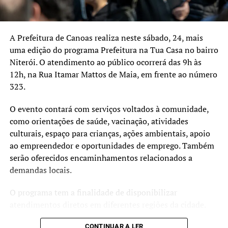
inaugurariam o Cine Rex. A Companhia Busato &
Capoani faria Canoas correr atrás de Porto Alegre, que já
chegara a ter 40 salas de cinema na primeira metade do
A Prefeitura de Canoas realiza neste sábado, 24, mais
século XX. Vieram em seguida o Cine Niterói, o Cine Rio
uma edição do programa Prefeitura na Tua Casa no bairro
Branco e o Cine Vitória, que duraram até a metade da
Niterói. O atendimento ao público ocorrerá das 9h às
década de 1970.
12h, na Rua Itamar Mattos de Maia, em frente ao número
323.
O evento contará com serviços voltados à comunidade,
como orientações de saúde, vacinação, atividades
culturais, espaço para crianças, ações ambientais, apoio
ao empreendedor e oportunidades de emprego. Também
serão oferecidos encaminhamentos relacionados a
demandas locais.
O programa tem a finalidade de disponibilizar
atendimentos diretos em diferentes regiões da cidade.
CONTINUAR A LER