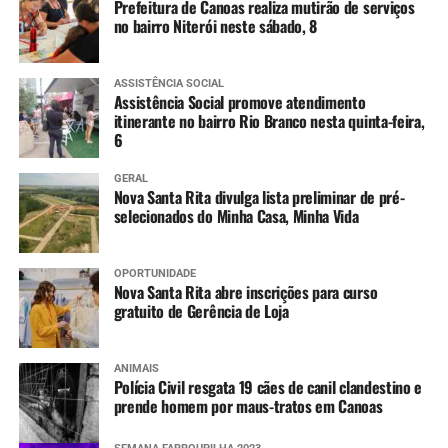
Constante declínio em Cachoeira do Sul e Rio
Prefeitura de Canoas realiza mutirão de serviços
no bairro Niterói neste sábado, 8
Pardo, e variando entre estabilidade e lenta
elevação em São Jerônimo.
Jacuí (Ilhas da RMPOA) – Tendência entre
ASSISTÊNCIA SOCIAL
estabilidade e lenta elevação, mantendo os níveis
Assistência Social promove atendimento
itinerante no bairro Rio Branco nesta quinta-feira,
elevados nos próximos dias.
6
Sinos (Campo Bom e São Leopoldo) – Tendência
de lento declínio, já retornando para cota de alerta
GERAL
em Campo Bom.
Nova Santa Rita divulga lista preliminar de pré-
selecionados do Minha Casa, Minha Vida
Nível de rios e lagos
Mais informações
OPORTUNIDADE
Nova Santa Rita abre inscrições para curso
Informações sobre os pontos com bloqueios parciais e
gratuito de Gerência de Loja
totais nas estradas do RS e situação das barragens, além
dos avisos e alertas da Defesa Civil e imagens do radar
ANIMAIS
meteorológico podem ser conferidas nos links abaixo.
Polícia Civil resgata 19 cães de canil clandestino e
prende homem por maus-tratos em Canoas
Pontos de bloqueios parciais e totais nas