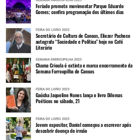
rodovias
SEMANA FARROUPILHA 2023
Feriado promete movimentar Parque Eduardo
Gomes; confira programação dos últimos dias
Situação das barragens
FEIRA DO LIVRO 2023
Aviso e alertas da Defesa Civil estadual
Secretário de Cultura de Canoas, Eliezer Pacheco
autografa “Sociedade e Política” hoje no Café
Literário
Imagens do radar meteorológico da Defesa
Civil estadual
SEMANA FARROUPILHA 2023
Chama Crioula é extinta e marca encerramento da
Semana Farroupilha de Canoas
Alertas
FEIRA DO LIVRO 2023
Para aumentar o nível de prevenção, as pessoas podem se
Gaúcha Jaqueline Nunes lança o livro Dilemas
cadastrar para receberem os alertas meteorológicos da
Poéticos no sábado, 21
Defesa Civil estadual. Para isso, é necessário enviar o CEP
da localidade por SMS para o número 40199. Em seguida,
FEIRA DO LIVRO 2023
uma confirmação é enviada, tornando o número
Jovem expositor, Daniel começou a escrever após
disponível para receber as informações sempre que elas
descobrir doença do irmão
forem divulgadas.