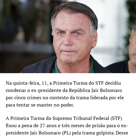
Graças (HNSG).
O Departamento Nacional de Auditoria do SUS
(DENASUS) multou o hospital em quase R$ 3,5 milhões
alegando que não havia comprovação da realização das
cirurgias porque faltavam os exames radiológicos
comprobatórios em 253 delas.
TÓPICOS RELACIONADOS:
A SEGUIR UP
“Trem invade a praça”
Na quinta-feira, 11, a Primeira Turma do STF decidiu
NÃO SE ESQUEÇA
condenar o ex-presidente da República Jair Bolsonaro
Patrona da 32ª Feira do Livro de Canoas e escritor Julio
por cinco crimes no contexto da trama liderada por ele
Ribeiro
para tentar se manter no poder.
A Primeira Turma do Supremo Tribunal Federal (STF)
fixou a pena de 27 anos e três meses de prisão para o ex-
presidente Jair Bolsonaro (PL) pela trama golpista. Desse