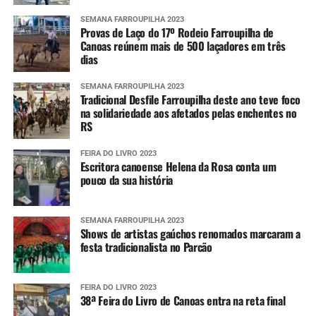
Também é possível se cadastrar via aplicativo Whatsapp.
SEMANA FARROUPILHA 2023
Provas de Laço do 17º Rodeio Farroupilha de
Para ter acesso ao serviço, é necessário se registrar pelo
Canoas reúnem mais de 500 laçadores em três
telefone (61) 2034-4611 ou clicando
aqui
. Em seguida, é
dias
preciso interagir com o robô de atendimento enviando
um simples “Oi”.
SEMANA FARROUPILHA 2023
Tradicional Desfile Farroupilha deste ano teve foco
na solidariedade aos afetados pelas enchentes no
Após a primeira interação, o usuário pode compartilhar
RS
sua localização atual ou qualquer outra do seu interesse
para, dessa forma, receber as mensagens que serão
FEIRA DO LIVRO 2023
Escritora canoense Helena da Rosa conta um
encaminhadas pela Defesa Civil estadual.
pouco da sua história
SEMANA FARROUPILHA 2023
Shows de artistas gaúchos renomados marcaram a
festa tradicionalista no Parcão
FEIRA DO LIVRO 2023
38ª Feira do Livro de Canoas entra na reta final