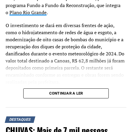
programa Fundo a Fundo da Reconstrução, que integra
provas suficientes para condenar o ex-presidente e seus
o
Plano Rio Grande
.
aliados.
O investimento se dará em diversas frentes de ação,
Demais condenações
como o hidrojateamento de redes de água e esgoto, a
Braga Netto: 26 anos
– Seguindo o voto do relator
modernização de oito casas de bombas do município e a
Alexandre de Moraes, a maioria da Primeira Turma do
recuperação dos diques de proteção da cidade,
STF determinou pena de 26 anos, inicialmente em
danificados durante o evento meteorológico de 2024. Do
reclusão, para o general Walter Braga Netto.
valor total destinado a Canoas, R$ 62,8 milhões já foram
depositados como primeira parcela. O restante será
Anderson Torres: 24 anos –
Os ministros formaram
encaminhado conforme as entregas e obras forem sendo
maioria pela pena de 24 anos de reclusão e multa para
realizadas pela prefeitura.
Anderson Torres.
CONTINUAR A LER
“Não estamos apenas
Almir Garnier: 24 anos –
Seguindo voto do relator
assinando um convênio,
Alexandre de Moraes, a maioria da Primeira Turma
confirmou pena de 24 anos para o almirante Almir
mas efetivamente
DESTAQUES
Garnier, ex-comandante da Marinha. Foi determinado 21
depositando os recursos.
CHUVAS: Mais de 7 mil pessoas
anos e 6 meses de reclusão e 2 anos e 6 meses de