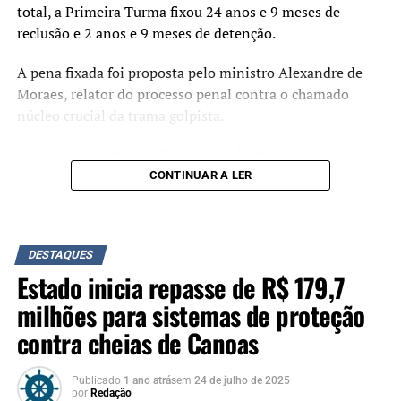
total, a Primeira Turma fixou 24 anos e 9 meses de
reclusão e 2 anos e 9 meses de detenção.
A pena fixada foi proposta pelo ministro Alexandre de
Moraes, relator do processo penal contra o chamado
núcleo crucial da trama golpista.
A sugestão de Moraes foi acompanhada pelos ministros
Flávio Dino, Cármen Lúcia e Cristiano Zanin. O ministro
CONTINUAR A LER
Luiz Fux, que propôs a absolvição de Jair Bolsonaro
durante o julgamento, não votou.
Crimes
DESTAQUES
Estado inicia repasse de R$ 179,7
Organização criminosa
: 7 anos e 7 meses.
milhões para sistemas de proteção
Abolição violenta do Estado Democrático de
contra cheias de Canoas
Direito
: 6 anos e 6 meses.
Golpe de Estado
: 8 anos e 2 meses.
Publicado
1 ano atrás
em
24 de julho de 2025
por
Redação