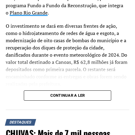
programa Fundo a Fundo da Reconstrução, que integra
provas suficientes para condenar o ex-presidente e seus
o
Plano Rio Grande
.
aliados.
O investimento se dará em diversas frentes de ação,
Demais condenações
como o hidrojateamento de redes de água e esgoto, a
Braga Netto: 26 anos
– Seguindo o voto do relator
modernização de oito casas de bombas do município e a
Alexandre de Moraes, a maioria da Primeira Turma do
recuperação dos diques de proteção da cidade,
STF determinou pena de 26 anos, inicialmente em
danificados durante o evento meteorológico de 2024. Do
reclusão, para o general Walter Braga Netto.
valor total destinado a Canoas, R$ 62,8 milhões já foram
depositados como primeira parcela. O restante será
Anderson Torres: 24 anos –
Os ministros formaram
encaminhado conforme as entregas e obras forem sendo
maioria pela pena de 24 anos de reclusão e multa para
realizadas pela prefeitura.
Anderson Torres.
CONTINUAR A LER
“Não estamos apenas
Almir Garnier: 24 anos –
Seguindo voto do relator
assinando um convênio,
Alexandre de Moraes, a maioria da Primeira Turma
confirmou pena de 24 anos para o almirante Almir
mas efetivamente
DESTAQUES
Garnier, ex-comandante da Marinha. Foi determinado 21
depositando os recursos.
CHUVAS: Mais de 7 mil pessoas
anos e 6 meses de reclusão e 2 anos e 6 meses de