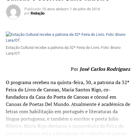
Publicado
10 anos atrás
em
1 de julho de 2016
por
Redação
Estação Cultural recebe a patrona da 32ª Feira do Livro. Foto: Bruno
Lara/OT.
Por
José Carlos Rodriguez
O programa recebeu na quinta-feira, 30, a patrona da 32ª
Feira do Livro de Canoas, Maria Santos Rigo, co-
fundadora da Casa do Poeta de Canoas e cônsul em
Canoas de Poetas Del Mundo. Atualmente é acadêmica de
letras com habilitação em português e literaturas da
língua portuguesa, e também o escritor e poeta Julio
Ribeiro. Maria Rigo destacou a importância da Feira do
Livro de Canoas para a divulgação do trabalho de poetas