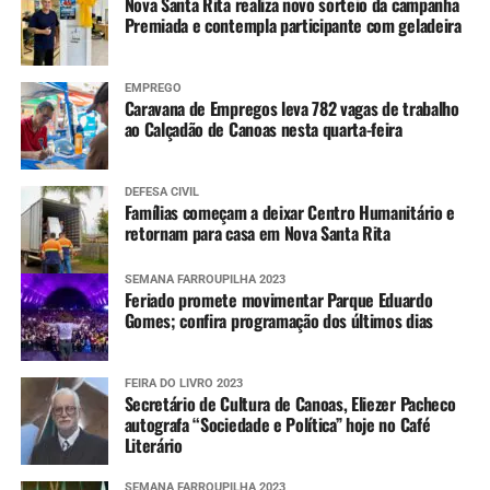
Nova Santa Rita realiza novo sorteio da campanha
de lento declínio, já retornando para cota de alerta
Premiada e contempla participante com geladeira
em Campo Bom.
Nível de rios e lagos
EMPREGO
Caravana de Empregos leva 782 vagas de trabalho
Mais informações
ao Calçadão de Canoas nesta quarta-feira
Informações sobre os pontos com bloqueios parciais e
totais nas estradas do RS e situação das barragens, além
DEFESA CIVIL
dos avisos e alertas da Defesa Civil e imagens do radar
Famílias começam a deixar Centro Humanitário e
retornam para casa em Nova Santa Rita
meteorológico podem ser conferidas nos links abaixo.
SEMANA FARROUPILHA 2023
Pontos de bloqueios parciais e totais nas
Feriado promete movimentar Parque Eduardo
rodovias
Gomes; confira programação dos últimos dias
Situação das barragens
FEIRA DO LIVRO 2023
Secretário de Cultura de Canoas, Eliezer Pacheco
autografa “Sociedade e Política” hoje no Café
Aviso e alertas da Defesa Civil estadual
Literário
SEMANA FARROUPILHA 2023