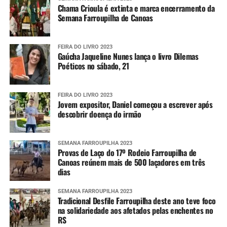
Imagens do radar meteorológico da Defesa
Chama Crioula é extinta e marca encerramento da
Civil estadual
Semana Farroupilha de Canoas
Alertas
FEIRA DO LIVRO 2023
Gaúcha Jaqueline Nunes lança o livro Dilemas
Para aumentar o nível de prevenção, as pessoas podem se
Poéticos no sábado, 21
cadastrar para receberem os alertas meteorológicos da
Defesa Civil estadual. Para isso, é necessário enviar o CEP
FEIRA DO LIVRO 2023
da localidade por SMS para o número 40199. Em seguida,
Jovem expositor, Daniel começou a escrever após
uma confirmação é enviada, tornando o número
descobrir doença do irmão
disponível para receber as informações sempre que elas
forem divulgadas.
SEMANA FARROUPILHA 2023
Provas de Laço do 17º Rodeio Farroupilha de
Também é possível se cadastrar via aplicativo Whatsapp.
Canoas reúnem mais de 500 laçadores em três
Para ter acesso ao serviço, é necessário se registrar pelo
dias
telefone (61) 2034-4611 ou clicando
aqui
. Em seguida, é
SEMANA FARROUPILHA 2023
preciso interagir com o robô de atendimento enviando
Tradicional Desfile Farroupilha deste ano teve foco
um simples “Oi”.
na solidariedade aos afetados pelas enchentes no
RS