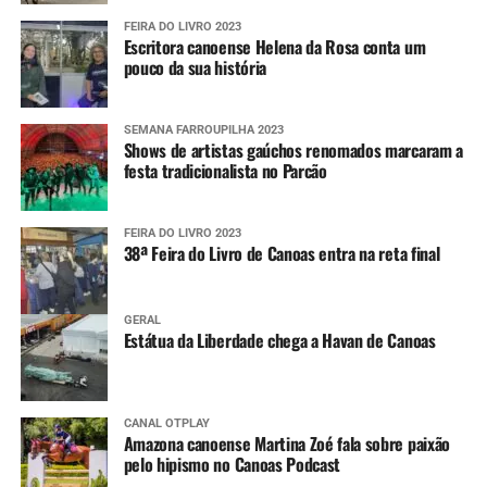
Após a primeira interação, o usuário pode compartilhar
sua localização atual ou qualquer outra do seu interesse
FEIRA DO LIVRO 2023
Escritora canoense Helena da Rosa conta um
para, dessa forma, receber as mensagens que serão
pouco da sua história
encaminhadas pela Defesa Civil estadual.
SEMANA FARROUPILHA 2023
Shows de artistas gaúchos renomados marcaram a
festa tradicionalista no Parcão
FEIRA DO LIVRO 2023
38ª Feira do Livro de Canoas entra na reta final
GERAL
Estátua da Liberdade chega a Havan de Canoas
CANAL OTPLAY
Amazona canoense Martina Zoé fala sobre paixão
pelo hipismo no Canoas Podcast