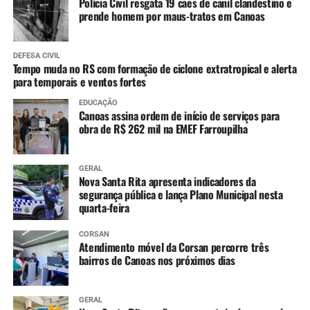
Polícia Civil resgata 19 cães de canil clandestino e
estabilidade entre São Borja e Itaqui e lenta
prende homem por maus-tratos em Canoas
elevação em Uruguaiana.
Ibirapuitã (Alegrete) – Tendência de declínio, com
DEFESA CIVIL
níveis ainda em inundação ao longo do dia.
Tempo muda no RS com formação de ciclone extratropical e alerta
para temporais e ventos fortes
Ibicuí (Manoel Viana) – Tendência de lento
declínio, com níveis ainda em inundação ao longo
EDUCAÇÃO
do dia.
Canoas assina ordem de início de serviços para
obra de R$ 262 mil na EMEF Farroupilha
Caí (Montenegro) – Tendência de estabilidade.
Taquari (Taquari) – Tendência de lenta elevação,
devendo entrar em estabilidade ao longo do dia.
GERAL
Jacuí (Cachoeira do Sul até São Jerônimo) –
Nova Santa Rita apresenta indicadores da
segurança pública e lança Plano Municipal nesta
Constante declínio em Cachoeira do Sul e Rio
quarta-feira
Pardo, e variando entre estabilidade e lenta
elevação em São Jerônimo.
CORSAN
Atendimento móvel da Corsan percorre três
Jacuí (Ilhas da RMPOA) – Tendência entre
bairros de Canoas nos próximos dias
estabilidade e lenta elevação, mantendo os níveis
elevados nos próximos dias.
Sinos (Campo Bom e São Leopoldo) – Tendência
GERAL