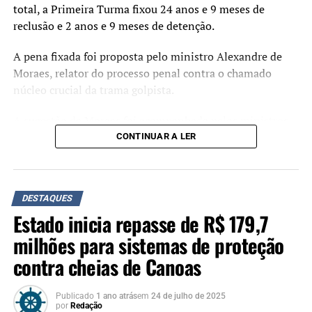
total, a Primeira Turma fixou 24 anos e 9 meses de
reclusão e 2 anos e 9 meses de detenção.
A pena fixada foi proposta pelo ministro Alexandre de
Moraes, relator do processo penal contra o chamado
núcleo crucial da trama golpista.
A sugestão de Moraes foi acompanhada pelos ministros
Flávio Dino, Cármen Lúcia e Cristiano Zanin. O ministro
CONTINUAR A LER
Luiz Fux, que propôs a absolvição de Jair Bolsonaro
durante o julgamento, não votou.
Crimes
DESTAQUES
Estado inicia repasse de R$ 179,7
Organização criminosa
: 7 anos e 7 meses.
milhões para sistemas de proteção
Abolição violenta do Estado Democrático de
contra cheias de Canoas
Direito
: 6 anos e 6 meses.
Golpe de Estado
: 8 anos e 2 meses.
Publicado
1 ano atrás
em
24 de julho de 2025
por
Redação