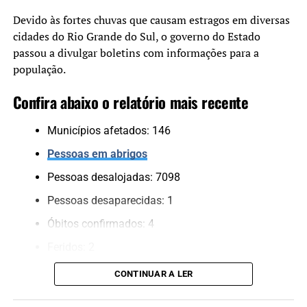
“Temos muito cuidado com
a aplicação dos recursos.
Devido às fortes chuvas que causam estragos em diversas
cidades do Rio Grande do Sul, o governo do Estado
Cada projeto é analisado
passou a divulgar boletins com informações para a
tecnicamente e validado
população.
pelo Comitê Científico,
Confira abaixo o relatório mais recente
para assegurar que
estamos financiando
Municípios afetados: 146
soluções consistentes e
Pessoas em abrigos
que protejam a população”,
Pessoas desalojadas: 7098
completou.
Pessoas desaparecidas: 1
Óbitos confirmados: 4
Obras vão minimizar o impacto das chuvas
Feridos: 2
Pessoas resgatadas*: 733
O hidrojateamento permitirá a limpeza e desobstrução
CONTINUAR A LER
das redes pluviais e de esgoto, reduzindo entupimentos e
Animais resgatados*: 139
prevenindo problemas futuros nas tubulações,