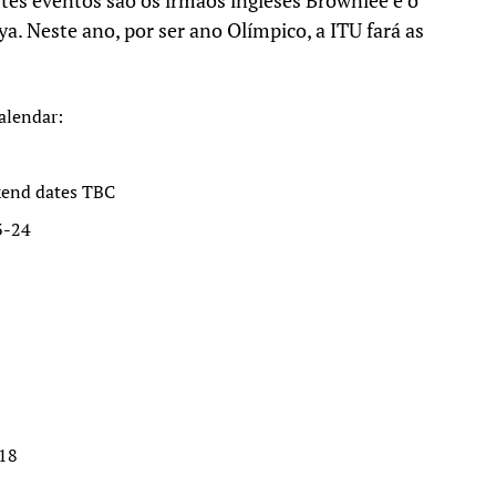
stes eventos são os irmãos ingleses Brownlee e o
. Neste ano, por ser ano Olímpico, a ITU fará as
alendar:
ekend dates TBC
3-24
-18