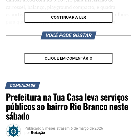
carrossel, balanço, playground compacto, e quadra
esportiva de areia. Uma parceria de mais de R$ 4 milhões
CONTINUAR A LER
para que as crianças pudessem brincar em um local
adequado. Mas isso não é mais possível.
VOCÊ PODE GOSTAR
CLIQUE EM COMENTÁRIO
COMUNIDADE
Prefeitura na Tua Casa leva serviços
públicos ao bairro Rio Branco neste
sábado
Publicado
5 meses atrás
em
6 de março de 2026
por
Redação