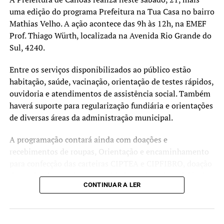
uma edição do programa Prefeitura na Tua Casa no bairro
Mathias Velho. A ação acontece das 9h às 12h, na EMEF
Prof. Thiago Würth, localizada na Avenida Rio Grande do
Sul, 4240.
Entre os serviços disponibilizados ao público estão
habitação, saúde, vacinação, orientação de testes rápidos,
ouvidoria e atendimentos de assistência social. Também
haverá suporte para regularização fundiária e orientações
de diversas áreas da administração municipal.
A programação contará ainda com doações e
recebimentos de roupas, Orientação e encaminhamento
para confecção das carteiras CIPTEA e CIPFIBRO, doação
de mudas, banco de oportunidades, coleta de recicláveis,
CONTINUAR A LER
doação de livros, banco de oportunidades. Diversos
outros serviços estarão à disposição da comunidade ao
longo da manhã.