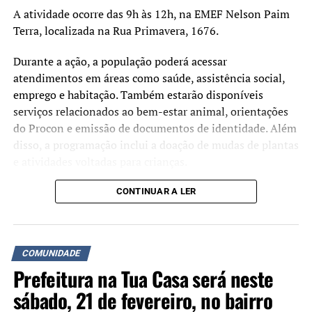
as grades que limitam o espaço do esporte e as goleiras
A atividade ocorre das 9h às 12h, na EMEF Nelson Paim
de futsal.
Terra, localizada na Rua Primavera, 1676.
Durante a ação, a população poderá acessar
atendimentos em áreas como saúde, assistência social,
emprego e habitação. Também estarão disponíveis
TÓPICOS RELACIONADOS:
serviços relacionados ao bem-estar animal, orientações
A SEGUIR UP
do Procon e emissão de documentos de identidade. Além
Aeromóvel já apresenta obstáculos
disso, a programação inclui a doação de mudas de plantas
NÃO SE ESQUEÇA
e atividades voltadas para crianças.
Resíduo das chuvas ainda incomoda moradores do São Luis
A iniciativa busca aproximar os serviços da
CONTINUAR A LER
administração municipal da comunidade e facilitar o
acesso da população a atendimentos públicos. De acordo
com a prefeitura, o evento será cancelado em caso de
COMUNIDADE
chuva.
Prefeitura na Tua Casa será neste
sábado, 21 de fevereiro, no bairro