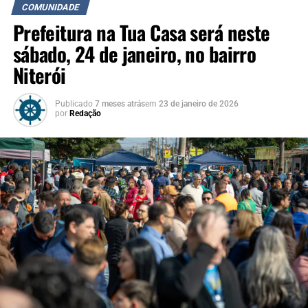
COMUNIDADE
Prefeitura na Tua Casa será neste
sábado, 24 de janeiro, no bairro
Niterói
Publicado
7 meses atrás
em
23 de janeiro de 2026
por
Redação