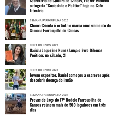
Secretário de Cultura de Canoas, Eliezer Pacheco
autografa “Sociedade e Política” hoje no Café
Literário
SEMANA FARROUPILHA 2023
Chama Crioula é extinta e marca encerramento da
Semana Farroupilha de Canoas
FEIRA DO LIVRO 2023
Gaúcha Jaqueline Nunes lança o livro Dilemas
Poéticos no sábado, 21
FEIRA DO LIVRO 2023
Jovem expositor, Daniel começou a escrever após
descobrir doença do irmão
SEMANA FARROUPILHA 2023
Provas de Laço do 17º Rodeio Farroupilha de
Canoas reúnem mais de 500 laçadores em três
dias