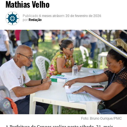
Mathias Velho
Publicado
6 meses atrás
em
20 de fevereiro de 2026
por
Redação
Foto: Bruno Ourique/PMC
A Prefeitura de Canoas realiza neste sábado, 21, mais