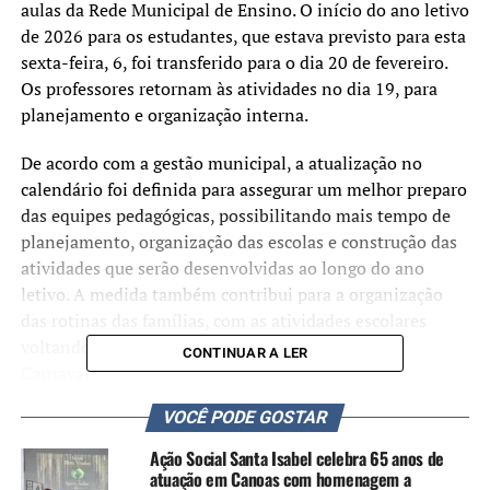
aulas da Rede Municipal de Ensino. O início do ano letivo
de 2026 para os estudantes, que estava previsto para esta
sexta-feira, 6, foi transferido para o dia 20 de fevereiro.
Os professores retornam às atividades no dia 19, para
planejamento e organização interna.
De acordo com a gestão municipal, a atualização no
calendário foi definida para assegurar um melhor preparo
das equipes pedagógicas, possibilitando mais tempo de
planejamento, organização das escolas e construção das
atividades que serão desenvolvidas ao longo do ano
letivo. A medida também contribui para a organização
das rotinas das famílias, com as atividades escolares
voltando sem interrupções, já após o período do
CONTINUAR A LER
Carnaval.
VOCÊ PODE GOSTAR
A rede municipal de Canoas atende cerca de 25 mil
alunos nas Escolas Municipais de Ensino Fundamental
Ação Social Santa Isabel celebra 65 anos de
(EMEFs) e aproximadamente 5 mil crianças nas Escolas
atuação em Canoas com homenagem a