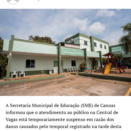
investindo nas pessoas e no
futuro da nossa cidade. A
reforma da quadra, a
qualificação do pátio e as
melhorias de acessibilidade
vão proporcionar mais
segurança, inclusão e
qualidade para os
estudantes, além de
fortalecer o ambiente de
aprendizagem.”
A Secretaria Municipal de Educação (SME) de Canoas
informou que o atendimento ao público na Central de
Vagas está temporariamente suspenso em razão dos
O vice-prefeito Rodrigo Busato destacou que a obra deve
danos causados pelo temporal registrado na tarde desta
contribuir para as atividades desenvolvidas na escola.