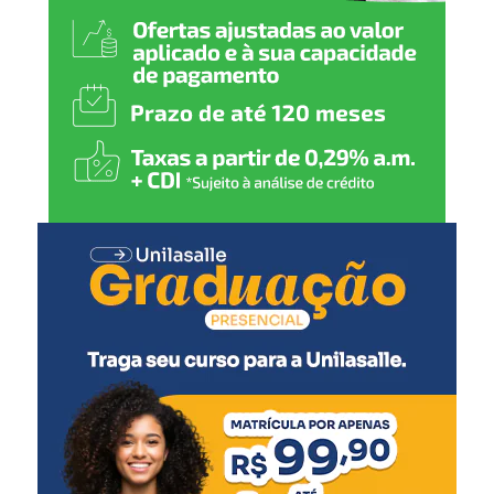
muitos deles realizam
atividades físicas somente
na escola. A revitalização
da quadra será fundamental
para que tenham mais
qualidade nas aulas. Além
disso, a questão da
acessibilidade é muito
importante, já que temos
alunos cadeirantes que
também participam das
aulas de educação física e
de atividades pedagógicas
no pátio.”