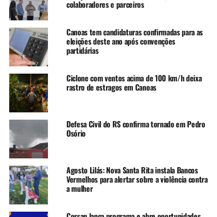
colaboradores e parceiros
Municipais de Educação Infantil (EMEIs), contando com
mais de 2,2 mil profissionais entre professores, técnicos
em educação e equipes de apoio.
Canoas tem candidaturas confirmadas para as
eleições deste ano após convenções
partidárias
TÓPICOS RELACIONADOS:
CANOAS
EDUCAÇÃO
FEATURED
REDE MUNICIPAL
VOLTA ÀS AULAS
Ciclone com ventos acima de 100 km/h deixa
A SEGUIR UP
rastro de estragos em Canoas
CEIA Dirneide Goulart é invadido e depredado pela segunda
vez durante as férias em Canoas
NÃO SE ESQUEÇA
Material escolar tem variação de até 800% nos preços,
Defesa Civil do RS confirma tornado em Pedro
Osório
aponta pesquisa do Procon Canoas
Agosto Lilás: Nova Santa Rita instala Bancos
Vermelhos para alertar sobre a violência contra
a mulher
Corsan lança programa e abre oportunidades