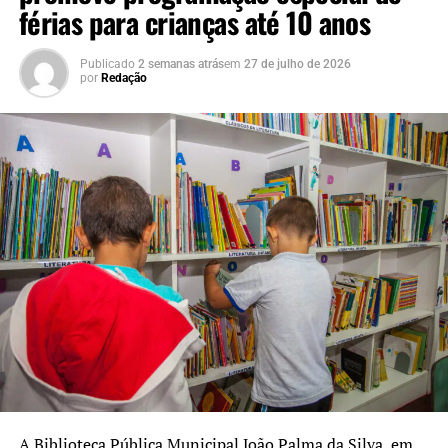
férias para crianças até 10 anos
“Uma escola bem
estruturada oferece
Publicado
2 semanas atrás
em
27 de julho de 2026
melhores condições para
por
Redação
que os estudantes
aprendam, convivam e se
desenvolvam. A reforma da
quadra e a requalificação
do pátio também
representam um avanço
importante na inclusão,
garantindo que todos os
alunos possam participar
das atividades com
A Biblioteca Pública Municipal João Palma da Silva, em