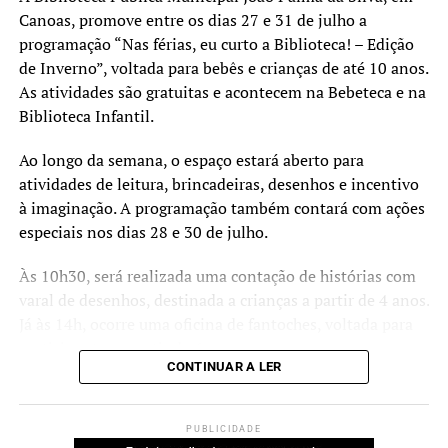
segurança, conforto e
Canoas, promove entre os dias 27 e 31 de julho a
autonomia.”
programação “Nas férias, eu curto a Biblioteca! – Edição
de Inverno”, voltada para bebês e crianças de até 10 anos.
As atividades são gratuitas e acontecem na Bebeteca e na
A secretária-adjunta de Projetos e Captação de Recursos,
Biblioteca Infantil.
Jerusa Mattos, detalhou as intervenções previstas.
Ao longo da semana, o espaço estará aberto para
“Serão realizadas reformas
atividades de leitura, brincadeiras, desenhos e incentivo
para qualificar o pátio
à imaginação. A programação também contará com ações
especiais nos dias 28 e 30 de julho.
escolar, a drenagem do
parquinho, implantação de
Às 10h30, será realizada uma contação de histórias com
varal de desenhos, destinada a crianças a partir de 4 anos.
mobiliários como mesas e
Já às 14h, ocorre uma oficina de fantoches, voltada para
bancos e a acessibilidade
participantes a partir de 6 anos.
das calçadas. Também
CONTINUAR A LER
Além das atividades, quem ainda não possui cadastro na
teremos a reforma do pátio
biblioteca poderá fazer ou renovar a inscrição e retirar
coberto para adaptação de
PUBLICIDADE
até dois livros pelo período de 30 dias.