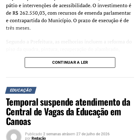
pátio e intervenções de acessibilidade. O investimento é
de R$ 262.550,03, com recursos de emenda parlamentar
e contrapartida do Município. O prazo de execução é de
três meses.
Segundo a Prefeitura, as melhorias incluem a reforma do
piso da quadra, pintura, recuperação do alambrado,
drenagem do parquinho, instalação de mesas e bancos,
CONTINUAR A LER
adequação das calçadas para acessibilidade e a
requalificação do pátio coberto. Ao todo, serão realizadas
intervenções em uma área de 378,9 metros quadrados.
EDUCAÇÃO
Durante o ato de assinatura, o prefeito Airton Souza
Temporal suspende atendimento da
afirmou que a qualificação da estrutura escolar faz parte
dos investimentos na rede municipal de ensino.
Central de Vagas da Educação em
Canoas
“Quando investimos em
uma escola, estamos
Publicado
2 semanas atrás
em
27 de julho de 2026
por
Redação