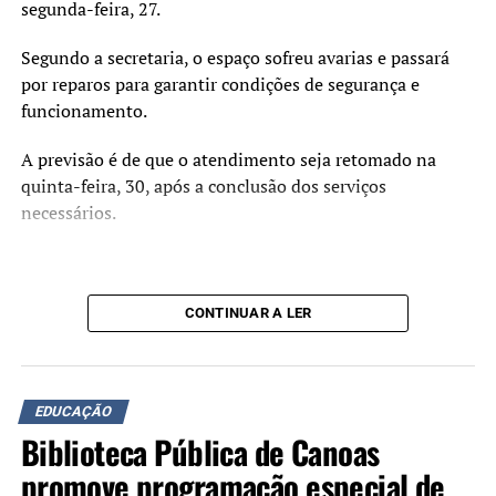
segunda-feira, 27.
“Essa intervenção vai muito
Segundo a secretaria, o espaço sofreu avarias e passará
além da infraestrutura.
por reparos para garantir condições de segurança e
Estamos criando um
funcionamento.
ambiente mais acolhedor,
A previsão é de que o atendimento seja retomado na
acessível e adequado para o
quinta-feira, 30, após a conclusão dos serviços
necessários.
desenvolvimento das
atividades pedagógicas,
esportivas e de
CONTINUAR A LER
convivência.”
A secretária municipal da Educação, Beth Colombo,
EDUCAÇÃO
ressaltou a importância da estrutura para o cotidiano
Biblioteca Pública de Canoas
escolar.
promove programação especial de