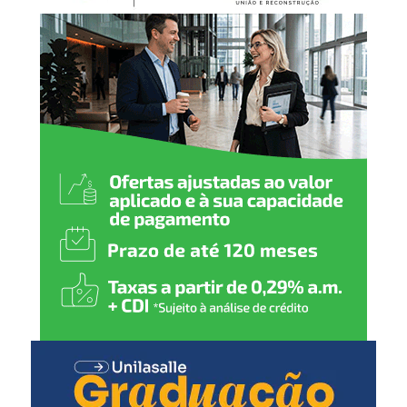
enfrentamento a crimes contra a dignidade sexual de
crianças e adolescentes, priorizando a escuta
especializada e a proteção da vítima em todas as etapas
da investigação.
A DPCA Canoas reforça que o estupro de vulnerável não
admite relativização quando praticado contra menores
de 14 anos, dada a absoluta vulnerabilidade das vítimas
nessa faixa etária, e reafirma seu compromisso
institucional no combate a crimes contra a dignidade
sexual de crianças e adolescentes.
DENÚNCIAS ANÔNIMAS
WhatsApp: (51) 9 8459-0259
Linha direta: (51) 3425-9056
www.pc.rs.gov.br