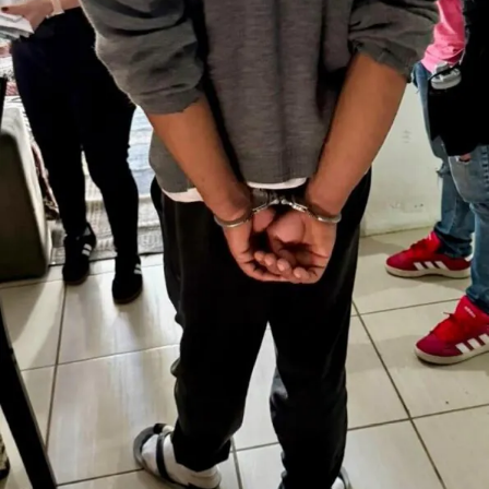
Em cumprimento ao artigo 143 do Estatuto da Criança e
do Adolescente (ECA), a identidade da vítima é
preservada e não serão divulgadas informações que
possam permitir sua identificação.
A Polícia Civil orienta que informações sobre crimes
envolvendo crianças e adolescentes podem ser
repassadas de forma anônima à Delegacia de Proteção à
Criança e ao Adolescente (DPCA) de Canoas. As
denúncias podem ser feitas pelo WhatsApp (51) 98459-
0259 ou pela linha direta (51) 3425-9056.