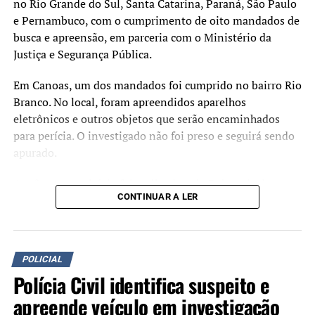
vagas, mas os servidores
no Rio Grande do Sul, Santa Catarina, Paraná, São Paulo
são determinantes. O
e Pernambuco, com o cumprimento de oito mandados de
busca e apreensão, em parceria com o Ministério da
chamamento permite
Justiça e Segurança Pública.
reorganizar o sistema e
Em Canoas, um dos mandados foi cumprido no bairro Rio
possibilita que policiais
Branco. No local, foram apreendidos aparelhos
militares retornem às
eletrônicos e outros objetos que serão encaminhados
para perícia. O investigado não foi preso e seguirá sendo
ruas”, afirmou.
apurado.
A ação no município foi realizada pela Delegacia de
Entre as atribuições da Polícia Penal estão atividades de
CONTINUAR A LER
Repressão às Ações Criminosas Organizadas (Draco) de
vigilância, custódia, escolta, assistência e orientação de
Canoas, em apoio à investigação conduzida pela Polícia
pessoas privadas de liberdade, além da manutenção da
Civil do Distrito Federal.
ordem nas unidades prisionais, da fiscalização de presos
em regime domiciliar e do acompanhamento de pessoas
POLICIAL
Segundo a Polícia Civil, as investigações apontam que
monitoradas eletronicamente.
Polícia Civil identifica suspeito e
integrantes do grupo discutiam a possibilidade de
realizar um ataque durante um debate presidencial do
apreende veículo em investigação
O superintendente da Polícia Penal, Sergio Dalcol,