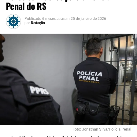
Penal do RS
Publicado
6 meses atrás
em
25 de janeiro de 2026
por
Redação
Foto: Jonathan Silva/Polícia Penal