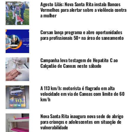
pela Polícia Penal e faz
Agosto Lilás: Nova Santa Rita instala Bancos
parte de um planejamento
Vermelhos para alertar sobre a violência contra
a mulher
responsável com as contas
públicas. Estamos
Corsan lança programa e abre oportunidades
para profissionais 50+ na área de saneamento
reforçando o capital
humano do sistema
prisional porque tudo o que
Campanha leva testagem de Hepatite C ao
Calçadão de Canoas neste sábado
fazemos no enfrentamento
ao crime nas ruas se
reflete também dentro dos
A 113 km/h: motorista é flagrado em alta
velocidade em via de Canoas com limite de 60
presídios”, declarou. Leite
km/h
também informou que um
novo concurso público está
Nova Santa Rita inaugura nova sede de abrigo
para crianças e adolescentes em situação de
previsto para atender a
vulnerabilidade