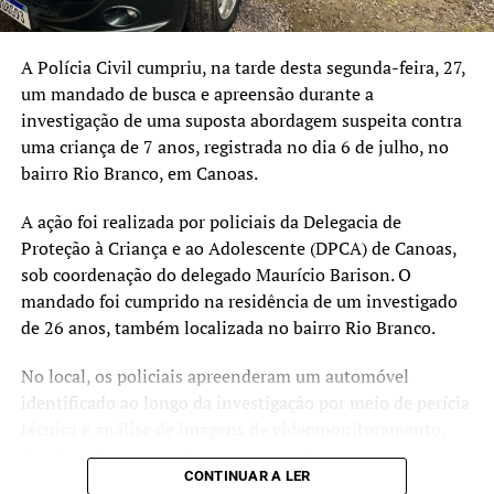
anos e são investigados, em tese, pelos crimes de
De acordo com dados do governo do Estado, os
associação criminosa, incitação ao crime, apologia de
investimentos no sistema penitenciário entre 2019 e
A Polícia Civil cumpriu, na tarde desta segunda-feira, 27,
crime ou criminoso e infrações previstas na legislação
2026 superam R$ 1,4 bilhão, incluindo a construção de
um mandado de busca e apreensão durante a
antirracismo. Até o momento, os fatos não foram
novas unidades, ampliações e aquisição de
investigação de uma suposta abordagem suspeita contra
enquadrados na Lei de Terrorismo. A responsabilização
equipamentos.
uma criança de 7 anos, registrada no dia 6 de julho, no
individual dependerá da análise pericial do material
bairro Rio Branco, em Canoas.
apreendido e da conclusão do inquérito.
TÓPICOS RELACIONADOS:
CANOAS
FEATURED
POLÍCIA
A ação foi realizada por policiais da Delegacia de
A SEGUIR UP
Proteção à Criança e ao Adolescente (DPCA) de Canoas,
10ª vítima de feminicídio no RS em 2026 é morta a
sob coordenação do delegado Maurício Barison. O
facadas em Santa Cruz do Sul
mandado foi cumprido na residência de um investigado
NÃO SE ESQUEÇA
de 26 anos, também localizada no bairro Rio Branco.
RS registra mais dois feminicídios em janeiro marcado
pela violência contra a mulher
No local, os policiais apreenderam um automóvel
identificado ao longo da investigação por meio de perícia
técnica e análise de imagens de videomonitoramento.
Também foram recolhidos um aparelho celular e uma
CONTINUAR A LER
câmera de monitoramento veicular. Segundo a Polícia