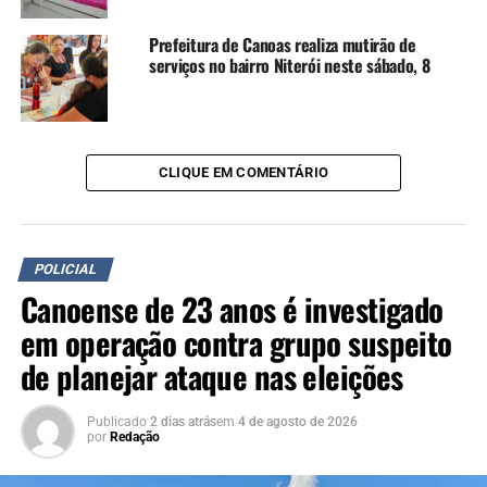
futuras unidades e
Prefeitura de Canoas realiza mutirão de
ampliações. “Além dessas
serviços no bairro Niterói neste sábado, 8
nomeações, em breve
vamos lançar um novo
concurso para assegurar
CLIQUE EM COMENTÁRIO
que todas as novas
unidades e ampliações em
andamento operem nas
POLICIAL
Canoense de 23 anos é investigado
condições adequadas”,
em operação contra grupo suspeito
disse.
de planejar ataque nas eleições
O chamamento ocorre enquanto avançam as obras de
Publicado
2 dias atrás
em
4 de agosto de 2026
cinco novas unidades prisionais no Estado, localizadas
por
Redação
em Caxias do Sul, Rio Grande, São Borja, Passo Fundo e