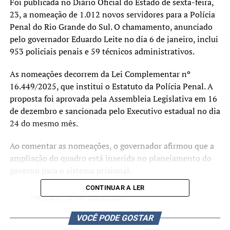
Foi publicada no Diário Oficial do Estado de sexta-feira,
23, a nomeação de 1.012 novos servidores para a Polícia
Penal do Rio Grande do Sul. O chamamento, anunciado
pelo governador Eduardo Leite no dia 6 de janeiro, inclui
953 policiais penais e 59 técnicos administrativos.
As nomeações decorrem da Lei Complementar nº
16.449/2025, que institui o Estatuto da Polícia Penal. A
proposta foi aprovada pela Assembleia Legislativa em 16
de dezembro e sancionada pelo Executivo estadual no dia
24 do mesmo mês.
Ao comentar as nomeações, o governador afirmou que a
ampliação do quadro está inserida no planejamento do
governo para o sistema prisional.
CONTINUAR A LER
“Este é o maior
chamamento já realizado
VOCÊ PODE GOSTAR