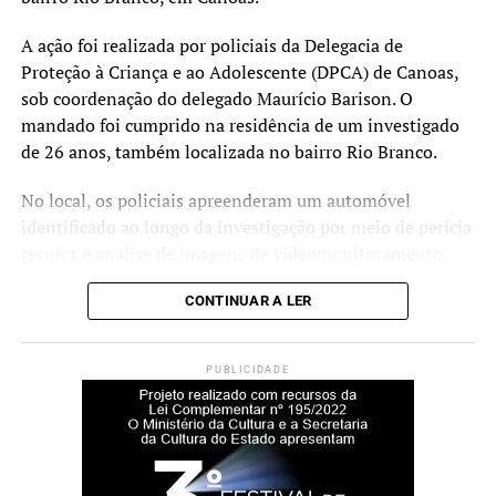
apreendido e da conclusão do inquérito.
A ação foi realizada por policiais da Delegacia de
Proteção à Criança e ao Adolescente (DPCA) de Canoas,
sob coordenação do delegado Maurício Barison. O
mandado foi cumprido na residência de um investigado
de 26 anos, também localizada no bairro Rio Branco.
No local, os policiais apreenderam um automóvel
identificado ao longo da investigação por meio de perícia
técnica e análise de imagens de videomonitoramento.
Também foram recolhidos um aparelho celular e uma
CONTINUAR A LER
câmera de monitoramento veicular. Segundo a Polícia
Civil, os equipamentos serão submetidos à perícia para
extração e análise de dados que possam contribuir para o
PUBLICIDADE
esclarecimento dos fatos.
De acordo com a corporação, o investigado será ouvido
formalmente na delegacia para prestar esclarecimentos
sobre o caso.