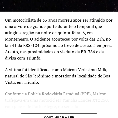
Um motociclista de 33 anos morreu após ser atingido por
uma árvore de grande porte durante o temporal que
atingiu a região na noite de quinta-feira, 6, em
Montenegro. O acidente aconteceu por volta das 21h, no
km 41 da ERS-124, próximo ao trevo de acesso à empresa
Arauto, nas proximidades do viaduto da BR-386 e da
divisa com Triunfo.
A vítima foi identificada como Maicon Veríssimo Milk,
natural de São Jerônimo e morador da localidade de Boa
Vista, em Triunfo.
Conforme a Polícia Rodoviária Estadual (PRE), Maicon
trafegava em uma motocicleta Yamaha Lander XTZ250,
com placas de Porto Alegre, no sentido
Montenegro/Triunfo, quando uma árvore, que seria um
CONTINUAR A LER