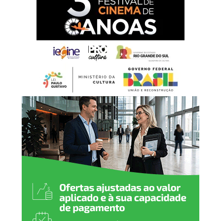
Em nota, o delegado Maurício Barison afirmou que a
Polícia Civil conduz a investigação com rigor técnico e
observando o devido processo legal, sem prejuízo da
rapidez necessária na apuração dos fatos.
Ainda segundo a Polícia Civil, a identificação do suspeito
foi possível após exame pericial de imagens realizado por
peritos do Instituto-Geral de Perícias (IGP-RS). As
investigações seguem em andamento para esclarecer
todas as circunstâncias da ocorrência.
Em cumprimento ao artigo 143 do Estatuto da Criança e
do Adolescente (ECA), a identidade da vítima é
preservada e não serão divulgadas informações que
possam permitir sua identificação.
A Polícia Civil orienta que informações sobre crimes
envolvendo crianças e adolescentes podem ser