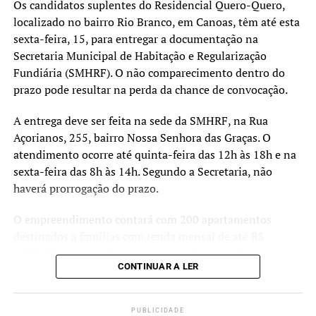
vivem em áreas apontadas
Os candidatos suplentes do Residencial Quero-Quero,
localizado no bairro Rio Branco, em Canoas, têm até esta
pelos estudos técnicos
sexta-feira, 15, para entregar a documentação na
como de risco muito alto.
Secretaria Municipal de Habitação e Regularização
Fundiária (SMHRF). O não comparecimento dentro do
Nosso objetivo é oferecer
prazo pode resultar na perda da chance de convocação.
uma alternativa segura e
A entrega deve ser feita na sede da SMHRF, na Rua
definitiva para essas
Açorianos, 255, bairro Nossa Senhora das Graças. O
pessoas, garantindo mais
atendimento ocorre até quinta-feira das 12h às 18h e na
tranquilidade e proteção
sexta-feira das 8h às 14h. Segundo a Secretaria, não
haverá prorrogação do prazo.
para o futuro”, destacou.
O empreendimento contará com 200 apartamentos
destinados a famílias com renda mensal de até R$
As moradias fazem parte dos esforços de reconstrução e
2.850,00. Ao todo, foram chamados 360 candidatos,
adaptação do município diante dos eventos climáticos
CONTINUAR A LER
sendo 100 suplentes. Caso haja desistências ou
extremos registrados nos últimos anos, reforçando o
irregularidades, os suplentes poderão ser convocados
compromisso do Poder Executivo com a proteção das
para assumir as vagas como titulares.
famílias mais vulneráveis e a ampliação do acesso à
PUBLICIDADE