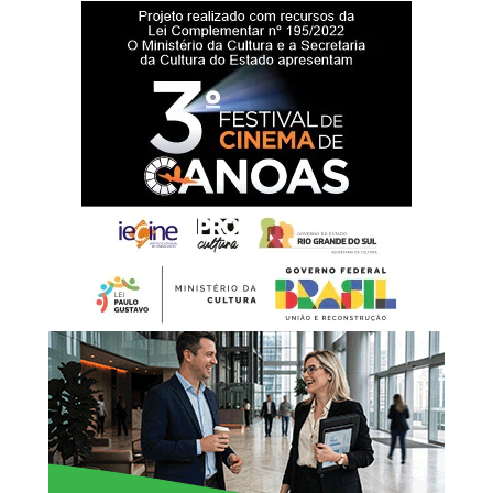
habitação de interesse social.Durante o evento, também
Documentos necessários:
serão apresentadas à comunidade todas as informações
Documento de Identificação Oficial com foto;
sobre o edital, os critérios de participação e o período de
CPF (caso não conste no documento de identificação);
inscrições.
Comprovante de estado civil (certidão de nascimento ou
casamento, com averbações, se for o caso);
Documento de identificação com foto do procurador
(quando houver);
Laudo médico com CID-10 (se houver caso de pessoa com
deficiência/microcefalia);
Comprovante de recebimento de BPC (se houver);
Comprovante de residência;
Boletim de ocorrência (para casos enquadrados na Lei
Maria da Penha); – Folha resumo do CadÚnico
atualizada.