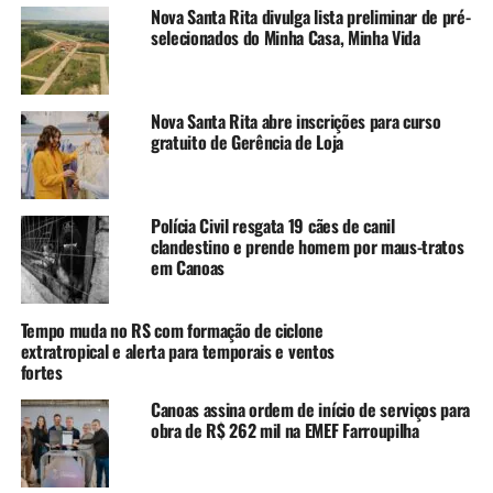
mais do que a construção
Nova Santa Rita divulga lista preliminar de pré-
de casas, representa a
selecionados do Minha Casa, Minha Vida
reconstrução da dignidade
de famílias que perderam
Nova Santa Rita abre inscrições para curso
tudo com a enchente. É um
gratuito de Gerência de Loja
trabalho conjunto entre
município, Estado e
Polícia Civil resgata 19 cães de canil
Parlamento para garantir
clandestino e prende homem por maus-tratos
em Canoas
moradia definitiva a quem
mais precisa e para que
Tempo muda no RS com formação de ciclone
extratropical e alerta para temporais e ventos
Canoas siga avançando na
fortes
superação dos impactos da
Canoas assina ordem de início de serviços para
calamidade”, afirmou.
obra de R$ 262 mil na EMEF Farroupilha