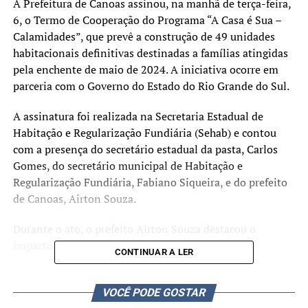
A Prefeitura de Canoas assinou, na manhã de terça-feira,
6, o Termo de Cooperação do Programa “A Casa é Sua –
Calamidades”, que prevê a construção de 49 unidades
habitacionais definitivas destinadas a famílias atingidas
pela enchente de maio de 2024. A iniciativa ocorre em
parceria com o Governo do Estado do Rio Grande do Sul.
A assinatura foi realizada na Secretaria Estadual de
Habitação e Regularização Fundiária (Sehab) e contou
com a presença do secretário estadual da pasta, Carlos
Gomes, do secretário municipal de Habitação e
Regularização Fundiária, Fabiano Siqueira, e do prefeito
de Canoas, Airton Souza.
Durante o ato, o prefeito Airton Souza destacou o
impacto social do projeto.
CONTINUAR A LER
“Este termo representa
VOCÊ PODE GOSTAR