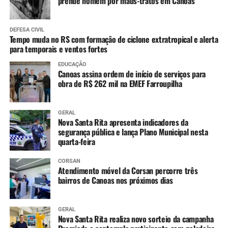
prende homem por maus-tratos em Canoas
DEFESA CIVIL
Tempo muda no RS com formação de ciclone extratropical e alerta
para temporais e ventos fortes
EDUCAÇÃO
Canoas assina ordem de início de serviços para
obra de R$ 262 mil na EMEF Farroupilha
GERAL
Nova Santa Rita apresenta indicadores da
segurança pública e lança Plano Municipal nesta
quarta-feira
CORSAN
Atendimento móvel da Corsan percorre três
bairros de Canoas nos próximos dias
GERAL
Nova Santa Rita realiza novo sorteio da campanha