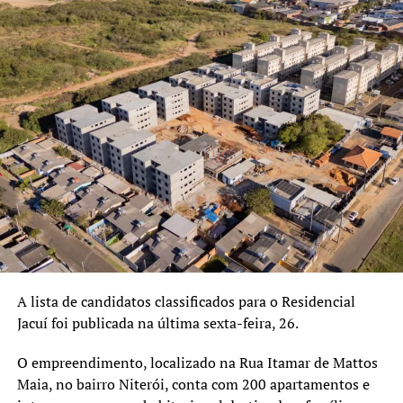
no enfrentamento das consequências de eventos
climáticos extremos.
“O Programa A Casa é Sua
foi pensado justamente
para momentos como este,
em que o poder público
precisa agir com
responsabilidade social. A
parceria com Canoas
reforça o compromisso do
A lista de candidatos classificados para o Residencial
Governo do Estado em
Jacuí foi publicada na última sexta-feira, 26.
garantir moradia digna às
O empreendimento, localizado na Rua Itamar de Mattos
famílias atingidas”,
Maia, no bairro Niterói, conta com 200 apartamentos e